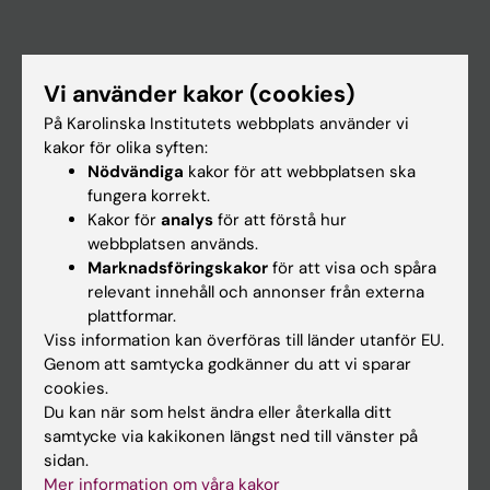
Huvudmeny
Vi använder kakor (cookies)
Utbildning
På Karolinska Institutets webbplats använder vi
Forskarutbildning
kakor för olika syften:
Nödvändiga
kakor för att webbplatsen ska
Forskning
fungera korrekt.
Om KI
Kakor för
analys
för att förstå hur
webbplatsen används.
Marknadsföringskakor
för att visa och spåra
På gång
relevant innehåll och annonser från externa
plattformar.
Nyheter
Viss information kan överföras till länder utanför EU.
Kalender
Genom att samtycka godkänner du att vi sparar
cookies.
Du kan när som helst ändra eller återkalla ditt
Student
samtycke via kakikonen längst ned till vänster på
Ladok
sidan.
Mer information om våra kakor