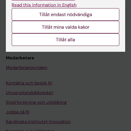
Canvas
Read this information in English
Schema
Tillåt endast nödvändiga
Studentmejlen
Tillåt mina valda kakor
Kurs- och programwebbar
Student på KI
Tillåt alla
Medarbetare
Medarbetarportalen
Kontakta och besök KI
Universitetsbiblioteket
Stöd forskning och utbildning
Jobba på KI
Karolinska Institutet Innovation