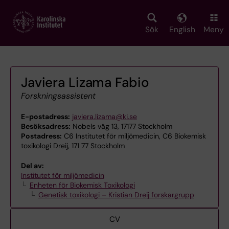
Skip
to
main
Sök
English
Meny
content
Javiera Lizama Fabio
Forskningsassistent
E-postadress:
javiera.lizama@ki.se
Besöksadress:
Nobels väg 13, 17177 Stockholm
Postadress:
C6 Institutet för miljömedicin, C6 Biokemisk
toxikologi Dreij, 171 77 Stockholm
Del av:
Institutet för miljömedicin
Enheten för Biokemisk Toxikologi
Genetisk toxikologi – Kristian Dreij forskargrupp
CV