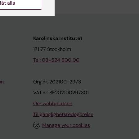
llåt alla
Karolinska Institutet
171 77 Stockholm
Tel: 08-524 800 00
on
Org.nr: 202100-2973
VAT.nr: SE202100297301
Om webbplatsen
Tillgänglighetsredogörelse
Manage your cookies