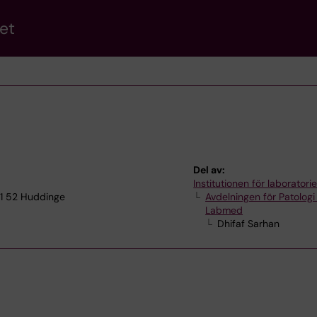
et
Del av:
Institutionen för laborator
41 52 Huddinge
Avdelningen för Patologi
Labmed
Dhifaf Sarhan