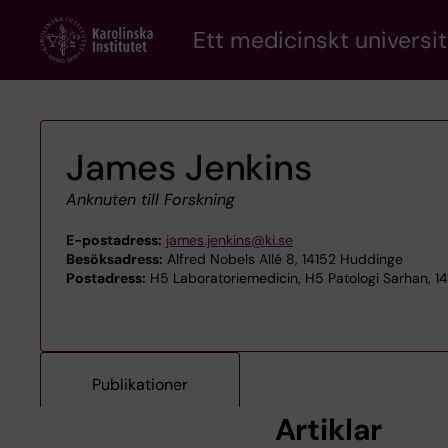
Skip
Ett medicinskt universit
to
main
content
James Jenkins
Anknuten till Forskning
E-postadress:
james.jenkins@ki.se
Besöksadress:
Alfred Nobels Allé 8, 14152 Huddinge
Postadress:
H5 Laboratoriemedicin, H5 Patologi Sarhan, 1
Publikationer
Artiklar