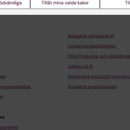
nödvändiga
Tillåt mina valda kakor
Ti
Kontakta och besök KI
Universitetsbiblioteket
Stöd forskning och utbildning
Jobba på KI
len
Karolinska Institutet Innovati
programwebbar
Kontakta presstjänsten
KI
re
portalen