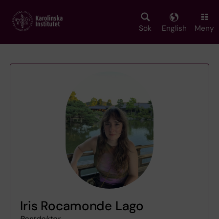
Skip
to
main
Sök
English
Meny
content
Iris Rocamonde Lago
Postdoktor