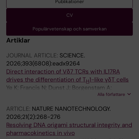
Publikationer
CV
Populärvetenskap och samverkan
Artiklar
JOURNAL ARTICLE:
SCIENCE.
2026;393(6808):eadx9264
Direct interaction of Vδ7 TCRs with IL17RA
drives the differentiation of T
1-like γδT cells
H
Ye K; Francis N; Dunst J; Borgenstam A;
Alla författare
Rocamonde-Lago I; Koehler S; You Y;
Dubnovitsky A; Kramer A; Meng F; Zollner V;
ARTICLE:
NATURE NANOTECHNOLOGY.
Vogg L; Ryan TJ; Hanada K-I; Regen T; Waisman
2026;21(2):268-276
A; Malmstrom V; Benson E; Kisielow J; Krey T;
Resolving DNA origami structural integrity and
Winkler TH; Hanke L; Kreslavsky T
pharmacokinetics in vivo