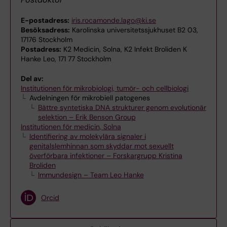
E-postadress:
iris.rocamonde.lago@ki.se
Besöksadress:
Karolinska universitetssjukhuset B2 03,
17176 Stockholm
Postadress:
K2 Medicin, Solna, K2 Infekt Broliden K
Hanke Leo, 171 77 Stockholm
Del av:
Institutionen för mikrobiologi, tumör- och cellbiologi
Avdelningen för mikrobiell patogenes
Bättre syntetiska DNA strukturer genom evolutionär
selektion – Erik Benson Group
Institutionen för medicin, Solna
Identifiering av molekylära signaler i
genitalslemhinnan som skyddar mot sexuellt
överförbara infektioner – Forskargrupp Kristina
Broliden
Immundesign – Team Leo Hanke
Orcid