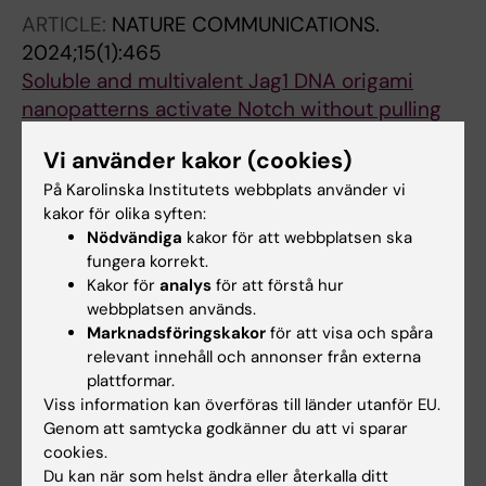
Smyrlaki I; Zhu K; Harris RA; Hogberg B
ARTICLE:
NATURE COMMUNICATIONS.
2024;15(1):465
Soluble and multivalent Jag1 DNA origami
nanopatterns activate Notch without pulling
force
Vi använder kakor (cookies)
Smyrlaki I; Foerdos F; Rocamonde-Lago I;
På Karolinska Institutets webbplats använder vi
Alla författare
Wang Y; Shen B; Lentini A; Luca VC; Reinius B;
kakor för olika syften:
Teixeira AI; Hoegberg B
Nödvändiga
kakor för att webbplatsen ska
Alla övriga publikationer
fungera korrekt.
Kakor för
analys
för att förstå hur
webbplatsen används.
PREPRINT:
BIORXIV.
2026
Marknadsföringskakor
för att visa och spåra
Resolving antibody avidity through nanoscale
relevant innehåll och annonser från externa
antigen patterning
plattformar.
Rocamonde-Lago I; Berzina I; Dahlberg SK;
Viss information kan överföras till länder utanför EU.
Alla författare
Hoffecker IT; Högberg B
Genom att samtycka godkänner du att vi sparar
cookies.
DOCTORAL THESIS:
2024
Du kan när som helst ändra eller återkalla ditt