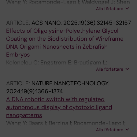
Wang Y; Rocamonde-Lago I; Waldvogel J; Shen
Alla författare
B; Wu Y-C; Zhu J; Zang S; Jia Y; Baars I;
Kloosterman A; Hoffecker IT; Wu M-R; He Q;
ARTICLE:
ACS NANO.
2025;19(36):32145-32157
Hogberg B
Effects of Oligolysine-Polyethylene Glycol
Coating on the Biodistribution of Wireframe
DNA Origami Nanosheets in Zebrafish
Embryos
Kolonelou C; Engstrom E; Brautigam L;
Alla författare
Edwards S; Dias JM; Spratt J; Karampelias C;
Rocamonde-Lago I; Hogberg B; Wennmalm S;
ARTICLE:
NATURE NANOTECHNOLOGY.
Brismar H; Andersson O; Teixeira AI
2024;19(9):1366-1374
A DNA robotic switch with regulated
autonomous display of cytotoxic ligand
nanopatterns
Wang Y; Baars I; Berzina I; Rocamonde-Lago I;
Alla författare
Shen B; Yang Y; Lolaico M; Waldvogel J;