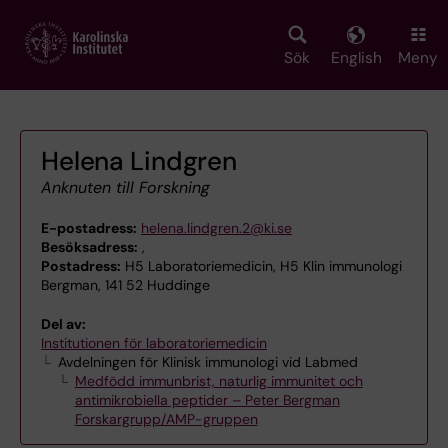
Skip
to
main
Sök
English
Meny
content
Helena Lindgren
Anknuten till Forskning
E-postadress:
helena.lindgren.2@ki.se
Besöksadress:
,
Postadress:
H5 Laboratoriemedicin, H5 Klin immunologi
Bergman, 141 52 Huddinge
Del av:
Institutionen för laboratoriemedicin
Avdelningen för Klinisk immunologi vid Labmed
Medfödd immunbrist, naturlig immunitet och
antimikrobiella peptider – Peter Bergman
Forskargrupp/AMP-gruppen