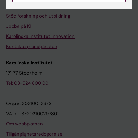
Universitetsbiblioteket
Stöd forskning och utbildning
Jobba på KI
Karolinska Institutet Innovation
Kontakta presstjänsten
Karolinska Institutet
171 77 Stockholm
Tel: 08-524 800 00
Org.nr: 202100-2973
VAT.nr: SE202100297301
Om webbplatsen
Tillgänglighetsredogörelse