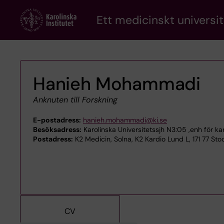
Skip
Ett medicinskt universit
to
main
content
Hanieh Mohammadi
Anknuten till Forskning
E-postadress:
hanieh.mohammadi@ki.se
Besöksadress:
Karolinska Universitetssjh N3:05 ,enh för ka
Postadress:
K2 Medicin, Solna, K2 Kardio Lund L, 171 77 St
CV