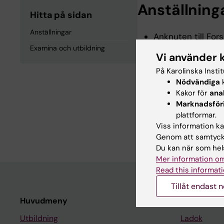
Anställning
Hitta på sidan
Anställningar
Anknuten till Fors
Institutet, 2026
Examina och utbildning
Vi använder 
Anknuten till Fors
På Karolinska Insti
Nödvändiga
k
Kakor för
ana
Examina och
Marknadsför
plattformar.
Läkarexamen, Karo
Viss information kan
Genom att samtycka
Du kan när som hels
Mer information om
Read this informati
Tillåt endast 
Huvudmeny
Student
Utbildning
Ladok