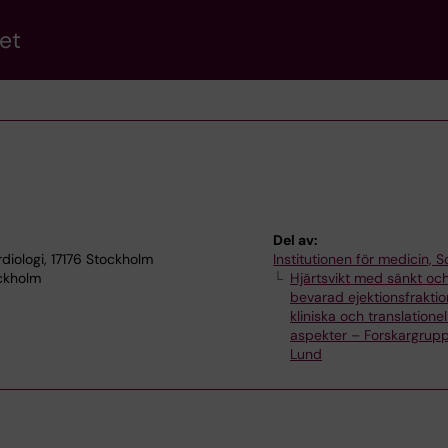
et
Del av:
rdiologi, 17176 Stockholm
Institutionen för medicin, S
ockholm
Hjärtsvikt med sänkt oc
bevarad ejektionsfraktio
kliniska och translationel
aspekter – Forskargrupp
Lund