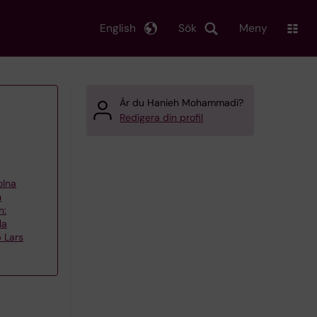
English
Sök
Meny
Är du Hanieh Mohammadi?
Redigera din profil
olna
h
n:
la
 Lars