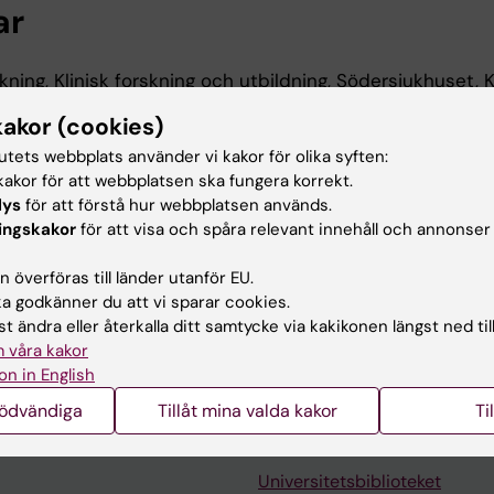
ar
kning, Klinisk forskning och utbildning, Södersjukhuset, 
-2029
kakor (cookies)
kning, Medicin, Solna, Karolinska Institutet, 2024-2027
tutets webbplats använder vi kakor för olika syften:
akor för att webbplatsen ska fungera korrekt.
lys
för att förstå hur webbplatsen används.
 utbildning
ingskakor
för att visa och spåra relevant innehåll och annonser
linska Institutet, 2018
 överföras till länder utanför EU.
 godkänner du att vi sparar cookies.
t ändra eller återkalla ditt samtycke via kakikonen längst ned til
 våra kakor
on in English
nödvändiga
Tillåt mina valda kakor
Ti
Kontakta och besök KI
Universitetsbiblioteket