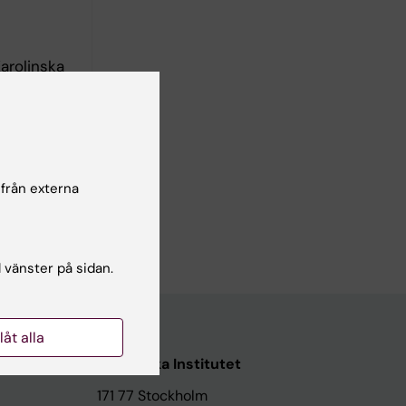
Karolinska
 från externa
l vänster på sidan.
llåt alla
Karolinska Institutet
171 77 Stockholm