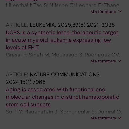
Lilienthal I; Tao S; Nilsson C; Leonard E; Zhang
Alla författare
R; Sorteberg AL; Fredrikson L; Xagoraris I; Fard
SS; Tsesmetzis N; Zachariadis V; Cai H;
ARTICLE:
LEUKEMIA.
2025;39(8):2021-2025
Sandhow L; Langeback A; Bohlin A; Tamm KP;
DCPS is a synthetic lethal therapeutic target
Bengtzen S; Schinazi RF; Lehmann S; Kim B;
in acute myeloid leukemia expressing low
Rassidakis GZ; Qian H; Jadersten M; Herold N
levels of FHIT
Grassi F; Singh M; Moussaud S; Rodriguez GV;
Alla författare
Ali Z; Janssen K; Cheray M; Leonard E;
Andersson M; de Milito A; Qian H; Walfridsson
ARTICLE:
NATURE COMMUNICATIONS.
J; Hoglund A
2024;15(1):7966
Aging is associated with functional and
molecular changes in distinct hematopoietic
stem cell subsets
Su T-Y; Hauenstein J; Somuncular E; Dumral O;
Alla författare
Leonard E; Gustafsson C; Tzortzis E; Forlani A;
Johansson A-S; Qian H; Mansson R; Luc S