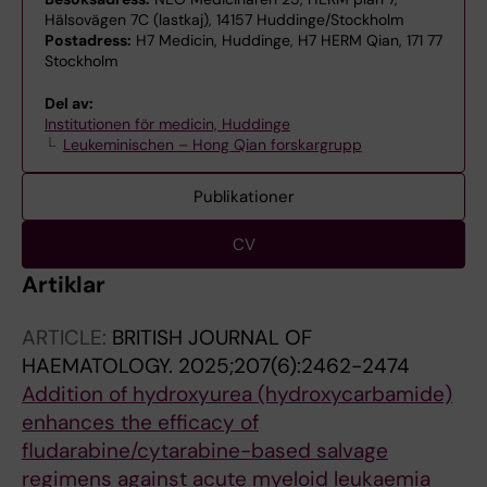
Hälsovägen 7C (lastkaj), 14157 Huddinge/Stockholm
Postadress:
H7 Medicin, Huddinge, H7 HERM Qian, 171 77
Stockholm
Del av:
Institutionen för medicin, Huddinge
Leukeminischen – Hong Qian forskargrupp
Publikationer
CV
Artiklar
ARTICLE:
BRITISH JOURNAL OF
HAEMATOLOGY.
2025;207(6):2462-2474
Addition of hydroxyurea (hydroxycarbamide)
enhances the efficacy of
fludarabine/cytarabine-based salvage
regimens against acute myeloid leukaemia