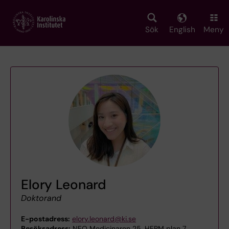
Skip
to
main
Sök
English
Meny
content
Elory Leonard
Doktorand
E-postadress:
elory.leonard@ki.se
Besöksadress:
NEO Medicinaren 25, HERM plan 7,