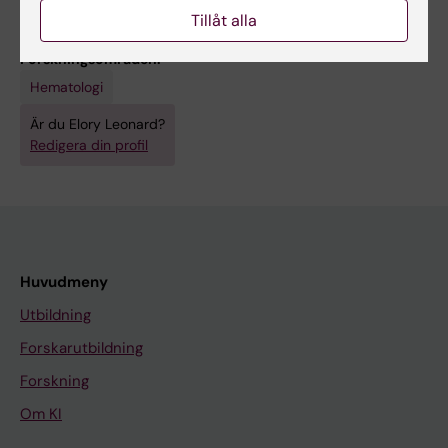
Johansson A-S; Tryggvason K; Kasper M; Järås
Tillåt alla
M; Qian H
Forskningsområden:
Hematologi
Är du Elory Leonard?
Redigera din profil
Huvudmeny
Utbildning
Forskarutbildning
Forskning
Om KI