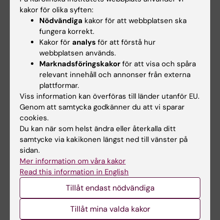
Sandhow L; Cai H; Leonard E; Xiao P;
kakor för olika syften:
Alla författare
Tomaipitinca L; Mansson A; Kondo M; Sun X;
Nödvändiga
kakor för att webbplatsen ska
Johansson A-S; Tryggvason K; Kasper M; Jaras
fungera korrekt.
ARTICLE:
BLOOD.
2023;142(1):73-89
Kakor för
analys
för att förstå hur
M; Qian H
Characterization of the bone marrow niche in
webbplatsen används.
Marknadsföringskakor
för att visa och spåra
patients with chronic myeloid leukemia
relevant innehåll och annonser från externa
identifies CXCL14 as a new therapeutic option
plattformar.
Dolinska M; Cai H; Mansson A; Shen J; Xiao P;
Viss information kan överföras till länder utanför EU.
Alla författare
Bouderlique T; Li X; Leonard E; Chang M; Gao Y;
Genom att samtycka godkänner du att vi sparar
Medina JP; Kondo M; Sandhow L; Johansson
cookies.
A-SF; Deneberg S; Soederlund S; Jaedersten
Du kan när som helst ändra eller återkalla ditt
Alla övriga publikationer
samtycke via kakikonen längst ned till vänster på
M; Ungerstedt J; Tobiasson M; Ostman A;
sidan.
Mustjoki S; Stenke L; Le Blanc K; Hellstroem-
PREPRINT:
BIORXIV.
2022
Mer information om våra kakor
Lindberg E; Lehmann S; Ekblom M; Olsson-
Skin mesenchymal niches maintain and
Read this information in English
Stroemberg U; Sigvarosson M; Qian H
protect AML-initiating stem cells
Tillåt endast nödvändiga
Sandhow L; Cai H; Leonard E; Xiao P;
Alla författare
Tillåt mina valda kakor
Tomaipitinca L; Månsson A; Kondo M; Sun X;