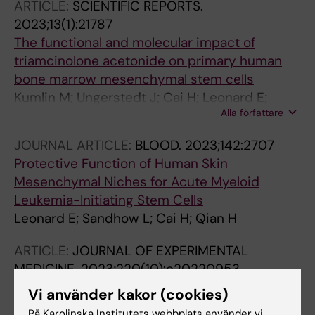
ARTICLE:
SCIENTIFIC REPORTS.
2023;13(1):21787
The functional and molecular impact of
triamcinolone acetonide on primary human
bone marrow mesenchymal stem cells
Kumlin M; Ungerstedt J; Cai H; Leonard E;
Alla författare
Fellaender-Tsai L; Qian H
JOURNAL ARTICLE:
BLOOD.
2023;142:2707
Protective Function of Human Skin
Mesenchymal Niches for Acute Myeloid
Leukemia-Initiating Stem Cells
Leonard E; Sandhow L; Cai H; Qian H
ARTICLE:
JOURNAL OF EXPERIMENTAL
MEDICINE.
2023;220(10):e20220953
Skin mesenchymal niches maintain and
Vi använder kakor (cookies)
protect AML-initiating stem cells
På Karolinska Institutets webbplats använder vi