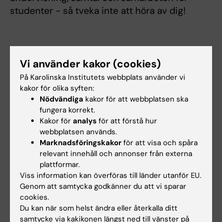
studenter - så tveka inte att höra av dig!
Forskningsbeskrivning
Vi använder kakor (cookies)
På Karolinska Institutets webbplats använder vi
Miljöepidemiologi, klimatförändringar, urban
kakor för olika syften:
hälsa, ojämlikheter i hälsa, hållbarhet, One
Nödvändiga
kakor för att webbplatsen ska
Health
fungera korrekt.
Kakor för
analys
för att förstå hur
Huvudprojektet som jag är involverad i:
webbplatsen används.
Stockholms Miljöhälsoprogramm
Marknadsföringskakor
för att visa och spåra
relevant innehåll och annonser från externa
https://ki.se/imm/god-och-jamlik-miljohalsa-
plattformar.
i-en-hallbar-stad-stockholms-
Viss information kan överföras till länder utanför EU.
miljohalsoprogram
Genom att samtycka godkänner du att vi sparar
cookies.
Du kan när som helst ändra eller återkalla ditt
samtycke via kakikonen längst ned till vänster på