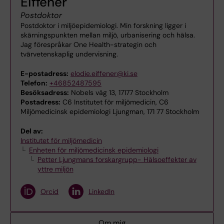
Eiffener
Postdoktor
Postdoktor i miljöepidemiologi. Min forskning ligger i
skärningspunkten mellan miljö, urbanisering och hälsa.
Jag förespråkar One Health-strategin och
tvärvetenskaplig undervisning.
E-postadress:
elodie.eiffener@ki.se
Telefon:
+46852487595
Besöksadress:
Nobels väg 13, 17177 Stockholm
Postadress:
C6 Institutet för miljömedicin, C6
Miljömedicinsk epidemiologi Ljungman, 171 77 Stockholm
Del av:
Institutet för miljömedicin
Enheten för miljömedicinsk epidemiologi
Petter Ljungmans forskargrupp- Hälsoeffekter av
yttre miljön
Orcid
LinkedIn
Om mig