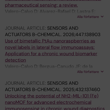
pharmaceutical sensing: a review.
Valero-Calvo D; Alvarez-Rafael D; Lastra E;
Alla författare
Escosura-Muñiz ADL
JOURNAL ARTICLE:
SENSORS AND
ACTUATORS B-CHEMICAL.
2026;447:138903
Use of bimetallic PtAu nanoraspberries as
novel labels in lateral flow immunoassays:
Application for a chronic wound biomarker
detection
Valero-Calvo D; Bergua-Canudo JF; de la
Alla författare
Escosura-muniz A
JOURNAL ARTICLE:
SENSORS AND
ACTUATORS B-CHEMICAL.
2025;432:137460
Unlocking the potential of NH2-MIL-101 (Fe)
nanoMOF for advanced electrochemical
immunosensing in chronic wound diagnostics