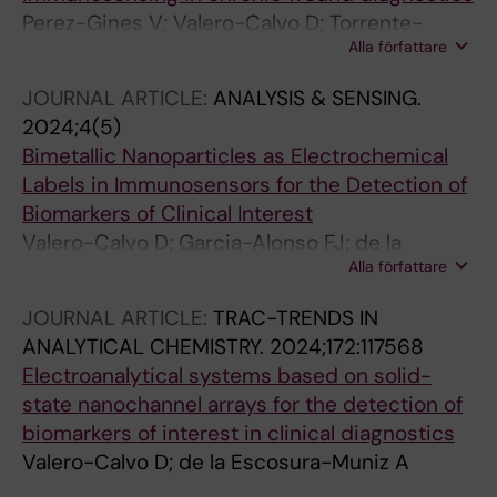
Perez-Gines V; Valero-Calvo D; Torrente-
Alla författare
Rodriguez RM; Pedrero M; Garcia-Alonso FJ;
Pingarron JM; Campuzano S; de la Escosura-
JOURNAL ARTICLE:
ANALYSIS & SENSING.
muniz A
2024;4(5)
Bimetallic Nanoparticles as Electrochemical
Labels in Immunosensors for the Detection of
Biomarkers of Clinical Interest
Valero-Calvo D; Garcia-Alonso FJ; de la
Alla författare
Escosura-Muniz A
JOURNAL ARTICLE:
TRAC-TRENDS IN
ANALYTICAL CHEMISTRY.
2024;172:117568
Electroanalytical systems based on solid-
state nanochannel arrays for the detection of
biomarkers of interest in clinical diagnostics
Valero-Calvo D; de la Escosura-Muniz A