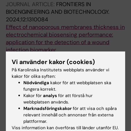
JOURNAL ARTICLE:
FRONTIERS IN
BIOENGINEERING AND BIOTECHNOLOGY.
2024;12:1310084
Effect of nanoporous membranes thickness in
electrochemical biosensing performance:
application for the detection of a wound
infection biomarker
Toyos-Rodriguez C; Valero-Calvo D; Iglesias-
Vi använder kakor (cookies)
Alla författare
Mayor A; de la Escosura-muniz A
På Karolinska Institutets webbplats använder vi
kakor för olika syften:
JOURNAL ARTICLE:
MICROCHIMICA ACTA.
Nödvändiga
kakor för att webbplatsen ska
2023;190(7):257
fungera korrekt.
Electrochemical monitoring of enzymatic
Kakor för
analys
för att förstå hur
cleavage in nanochannels with nanoparticle-
webbplatsen används.
based enhancement: determination of MMP-9
Marknadsföringskakor
för att visa och spåra
biomarker
relevant innehåll och annonser från externa
plattformar.
Valero-Calvo D; Toyos-Rodriguez C; Garcia-
Viss information kan överföras till länder utanför EU.
Alla författare
Alonso FJ; de la Escosura-Muniz A