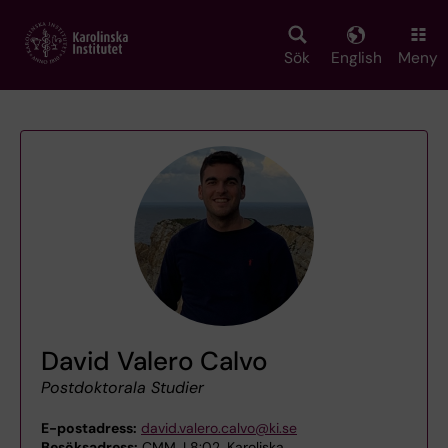
Skip
to
main
Sök
English
Meny
content
David Valero Calvo
Postdoktorala Studier
E-postadress:
david.valero.calvo@ki.se
Besöksadress:
CMM, L8:02, Karoliska