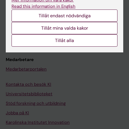
Canvas
Read this information in English
Schema
Tillåt endast nödvändiga
Studentmejlen
Tillåt mina valda kakor
Kurs- och programwebbar
Tillåt alla
Student på KI
Medarbetare
Medarbetarportalen
Kontakta och besök KI
Universitetsbiblioteket
Stöd forskning och utbildning
Jobba på KI
Karolinska Institutet Innovation