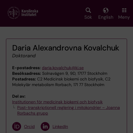
Skip
to
main
Sök
English
Meny
content
Daria Alexandrovna Kovalchuk
Doktorand
E-postadress:
daria.kovalchuk@ki.se
Besöksadress:
Solnavägen 9, 9D, 17177 Stockholm
Postadress:
C2 Medicinsk biokemi och biofysik, C2
Molekylär metabolism Rorbach, 171 77 Stockholm
Del av:
Institutionen för medicinsk biokemi och biofysik
Post-transkriptionell reglering i mitokondrier – Joanna
Rorbachs grupp
Orcid
LinkedIn