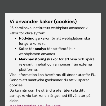
Huvudmeny
Vi använder kakor (cookies)
Utbildning
På Karolinska Institutets webbplats använder vi
kakor för olika syften:
Forskarutbildning
Nödvändiga
kakor för att webbplatsen ska
Forskning
fungera korrekt.
Kakor för
analys
för att förstå hur
Om KI
webbplatsen används.
Marknadsföringskakor
för att visa och spåra
relevant innehåll och annonser från externa
På gång
plattformar.
Nyheter
Viss information kan överföras till länder utanför EU.
Genom att samtycka godkänner du att vi sparar
Kalender
cookies.
Du kan när som helst ändra eller återkalla ditt
Student
samtycke via kakikonen längst ned till vänster på
Ladok
sidan.
Mer information om våra kakor