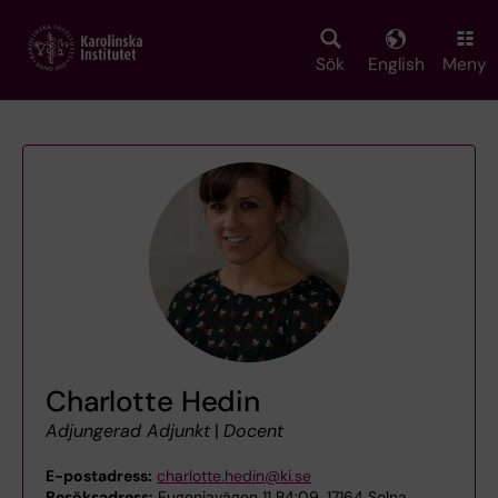
Skip
to
main
Sök
English
Meny
content
Charlotte Hedin
Adjungerad Adjunkt
|
Docent
E-postadress:
charlotte.hedin@ki.se
Besöksadress:
Eugeniavägen 11 B4:09, 17164 Solna