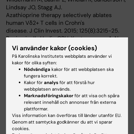
Lindsay JO, Stagg AJ.
Azathioprine therapy selectively ablates
human Vδ2+ T cells in Crohn's
disease. J Clin Invest. 2015; 125(8):3215-25.
Benjamin JL, Hedin CRH, Koutsoumpas A, Ng
SC, McCarthy NE, Prescott NJ,
Vi använder kakor (cookies)
Pessoa-Lopes P, Mathew CG, Sanderson JD,
På Karolinska Institutets webbplats använder vi
Hart AL, Kamm MA, Knight SC, Forbes
kakor för olika syften:
A, Stagg AJ, Lindsay JO, Whelan K. Smokers
Nödvändiga
kakor för att webbplatsen ska
fungera korrekt.
with active Crohn's disease have a
Kakor för
analys
för att förstå hur
clinically relevant dysbiosis of the
webbplatsen används.
gastrointestinal microbiota Inflammatory
Marknadsföringskakor
för att visa och spåra
Bowel Diseases 2012; 18(6): 1092–1100
relevant innehåll och annonser från externa
Goodhand J, Hedin CR, Croft NM, Lindsay JO.
plattformar.
Adolescents with IBD: The
Viss information kan överföras till länder utanför EU.
Genom att samtycka godkänner du att vi sparar
importance of structured transition care.
cookies.
Journal of Crohn's and Colitis