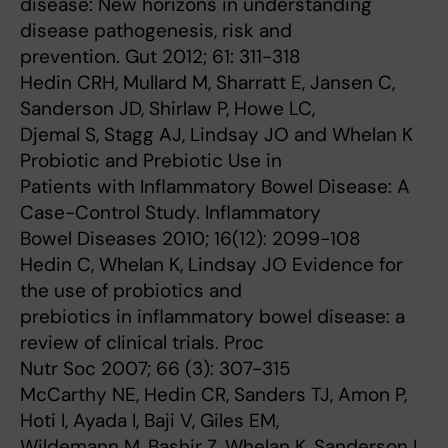
disease: New horizons in understanding
disease pathogenesis, risk and
prevention. Gut 2012; 61: 311-318
Hedin CRH, Mullard M, Sharratt E, Jansen C,
Sanderson JD, Shirlaw P, Howe LC,
Djemal S, Stagg AJ, Lindsay JO and Whelan K
Probiotic and Prebiotic Use in
Patients with Inflammatory Bowel Disease: A
Case-Control Study. Inflammatory
Bowel Diseases 2010; 16(12): 2099-108
Hedin C, Whelan K, Lindsay JO Evidence for
the use of probiotics and
prebiotics in inflammatory bowel disease: a
review of clinical trials. Proc
Nutr Soc 2007; 66 (3): 307-315
McCarthy NE, Hedin CR, Sanders TJ, Amon P,
Hoti I, Ayada I, Baji V, Giles EM,
Wildemann M, Bashir Z, Whelan K, Sanderson I,