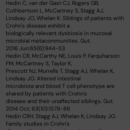
Hedin C, van der Gast CJ, Rogers GB,
Cuthbertson L, McCartney S, Stagg AJ,
Lindsay JO, Whelan K. Siblings of patients with
Crohn's disease exhibit a
biologically relevant dysbiosis in mucosal
microbial metacommunities. Gut.
2016 Jun;65(6):944-53
Hedin CR, McCarthy NE, Louis P, Farquharson
FM, McCartney S, Taylor K,
Prescott NJ, Murrells T, Stagg AJ, Whelan K,
Lindsay JO. Altered intestinal
microbiota and blood T cell phenotype are
shared by patients with Crohn's
disease and their unaffected siblings. Gut.
2014 Oct; 63(10):1578-86
Hedin CRH, Stagg AJ, Whelan K, Lindsay JO.
Family studies in Crohn’s