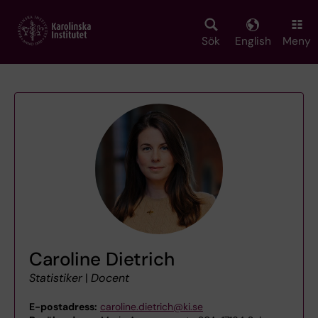
Skip
to
main
Sök
English
Meny
content
Caroline Dietrich
Statistiker
|
Docent
E-postadress:
caroline.dietrich@ki.se