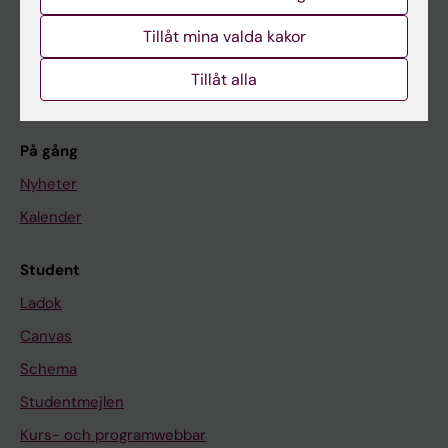
Forskarutbildning
Tillåt mina valda kakor
Forskning
Tillåt alla
Om KI
På gång
Nyheter
Kalender
Student
Ladok
Canvas
Schema
Studentmejlen
Kurs- och programwebbar