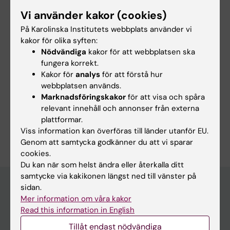
[1]
https://ki.se/en/people/caroline-dietrich
Vi använder kakor (cookies)
På Karolinska Institutets webbplats använder vi
kakor för olika syften:
Nödvändiga
kakor för att webbplatsen ska
Länkar:
fungera korrekt.
ki.se
Kakor för
analys
för att förstå hur
Forskningsområden:
webbplatsen används.
Cancer och onkologi
Epidemiologi
Marknadsföringskakor
för att visa och spåra
Medicinsk biostatistik
relevant innehåll och annonser från externa
plattformar.
Är du Caroline Dietrich?
Viss information kan överföras till länder utanför EU.
Redigera din profil
Genom att samtycka godkänner du att vi sparar
cookies.
Du kan när som helst ändra eller återkalla ditt
samtycke via kakikonen längst ned till vänster på
sidan.
Mer information om våra kakor
Huvudmeny
Read this information in English
Utbildning
Tillåt endast nödvändiga