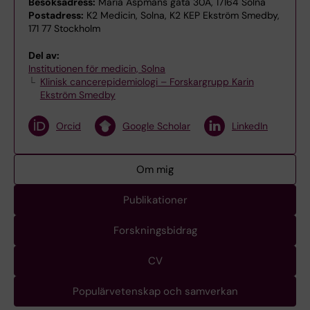
Besöksadress:
Maria Aspmans gata 30A, 17164 Solna
Postadress:
K2 Medicin, Solna, K2 KEP Ekström Smedby,
171 77 Stockholm
Del av:
Institutionen för medicin, Solna
Klinisk cancerepidemiologi – Forskargrupp Karin
Ekström Smedby
Orcid
Google Scholar
LinkedIn
Om mig
Publikationer
Forskningsbidrag
CV
Populärvetenskap och samverkan