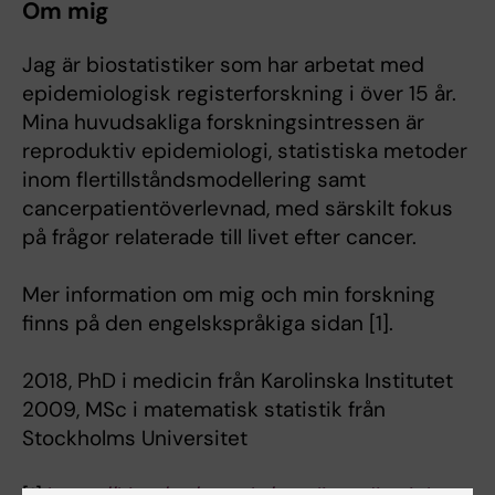
Om mig
Jag är biostatistiker som har arbetat med
epidemiologisk registerforskning i över 15 år.
Mina huvudsakliga forskningsintressen är
reproduktiv epidemiologi, statistiska metoder
inom flertillståndsmodellering samt
cancerpatientöverlevnad, med särskilt fokus
på frågor relaterade till livet efter cancer.
Mer information om mig och min forskning
finns på den engelskspråkiga sidan [1].
2018, PhD i medicin från Karolinska Institutet
2009, MSc i matematisk statistik från
Stockholms Universitet