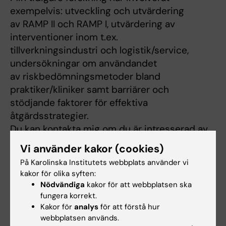
exempelvis: utveckling och utvärdering
av RAMP II och RAMP I, utvärdering av
interventioner inom t.ex.
tillverkningsindustri och logistik/service,
undersökningar om användandet
av riskbedömningsmetoder bland
praktiker/kliniker samt barriärer och
stödjande faktorer för effektiva
åtgärdsstrategier.
Du kan kontakta mig om du är intresserad av
forskningssamarbeten samt
Vi använder kakor (cookies)
examensarbeten inom Ergonomiområdet.
På Karolinska Institutets webbplats använder vi
kakor för olika syften:
Nödvändiga
kakor för att webbplatsen ska
fungera korrekt.
Undervisning
Kakor för
analys
för att förstå hur
webbplatsen används.
*Föreläsare och/eller handledare **–