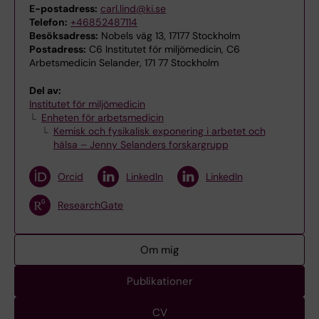
E-postadress:
carl.lind@ki.se
Telefon:
+46852487114
Besöksadress:
Nobels väg 13, 17177 Stockholm
Postadress:
C6 Institutet för miljömedicin, C6
Arbetsmedicin Selander, 171 77 Stockholm
Del av:
Institutet för miljömedicin
Enheten för arbetsmedicin
Kemisk och fysikalisk exponering i arbetet och
hälsa – Jenny Selanders forskargrupp
Orcid
LinkedIn
LinkedIn
ResearchGate
Om mig
Publikationer
CV