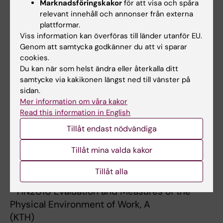
Marknadsföringskakor
för att visa och spåra
Karolinska Institutet*
relevant innehåll och annonser från externa
* 3AH022 Exposure, Assessment and
plattformar.
Intervention
Viss information kan överföras till länder utanför EU.
Genom att samtycka godkänner du att vi sparar
* 3AH015 Working Life and Health
cookies.
* 3AH013 Degree project in work and health
Du kan när som helst ändra eller återkalla ditt
*Tidigare uppdrag vid andra universitet
samtycke via kakikonen längst ned till vänster på
(kursansvarig, föreläsare och
sidan.
handledare)*
Mer information om våra kakor
Read this information in English
* CH2002 Evaluation and Measures of
Biomechanical Workload (KTH)
Tillåt endast nödvändiga
* CH2003 Evaluations and Measures of the
Tillåt mina valda kakor
Acoustic Work Environment and
Vibrations (KTH)
Tillåt alla
* HN2003 Physical Ergonomics (KTH)
* HN2010 Evaluation and Measures of the
Physical Environment of Work, A
(KTH)