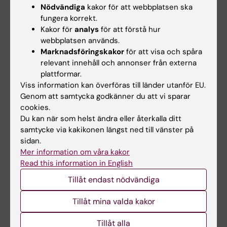
Symposiet publicerades senare som ett
Nödvändiga
kakor för att webbplatsen ska
supplement till tidskriften Health Policy and
fungera korrekt.
Planning. Idén togs emot väl
Kakor för
analys
för att förstå hur
webbplatsen används.
och liknande symposier arrangerades
Marknadsföringskakor
för att visa och spåra
därefter vid de två efterföljande IHEA
relevant innehåll och annonser från externa
världskongresserna 2011 och 2013 med ett
plattformar.
antal publikationer som resultat. Aktiviteten
Viss information kan överföras till länder utanför EU.
har sedan levt vidare i
Genom att samtycka godkänner du att vi sparar
anslutning till de globala kongresser som den
cookies.
Du kan när som helst ändra eller återkalla ditt
ledande organisationen för
samtycke via kakikonen längst ned till vänster på
global hälsosystemsforskning, Health Systems
sidan.
Global, arrangerar vartannat
Mer information om våra kakor
år.
Read this information in English
Genom uppdrag för Folkhälsomyndigheten,
Tillåt endast nödvändiga
eller dess tidigare motsvarigheter,
blev jag engagerad i forskning om olika
Tillåt mina valda kakor
aspekter på kontroll av sexuellt
Tillåt alla