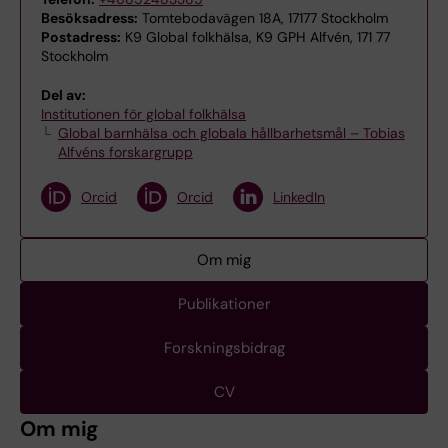
Besöksadress:
Tomtebodavägen 18A, 17177 Stockholm
Postadress:
K9 Global folkhälsa, K9 GPH Alfvén, 171 77
Stockholm
Del av:
Institutionen för global folkhälsa
Global barnhälsa och globala hållbarhetsmål – Tobias
Alfvéns forskargrupp
Orcid
Orcid
LinkedIn
Om mig
Publikationer
Forskningsbidrag
CV
Om mig