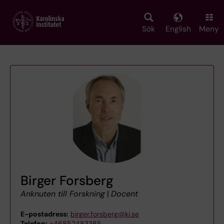
Skip
to
main
Sök
English
Meny
content
Birger Forsberg
Anknuten till Forskning
|
Docent
E-postadress:
birger.forsberg@ki.se
Telefon:
+46852483385