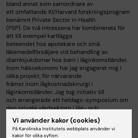
bland annat som samordnare av
ett omfattande KI/Harvard forskningsprogram
benämnt Private Sector in Health
(PSP). De två intressena har kombinerats för
att till exempel kartlägga
beteendet hos apotekare och små
läkemedelförsäljare vid behandling av
diarrésjukdomar hos barn i låginkomstländer.
Inom hälsoekonomi har jag engagerat mig i
olika projekt, för närvarande
främst inom lågkostnadskirurgi i
låginkomstländer. Jag tog initiativ till
och arrangerade ett heldags-symposium om
den privata vårdsektorn i låg- och
medelinkomstländer i samband med
Vi använder kakor (cookies)
International Health Economics Association
På Karolinska Institutets webbplats använder vi
(IHEA) världskongress i Beijing 2009.
kakor för olika syften: