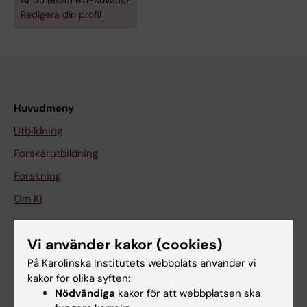
Är du Beata Biri-Kovacs?
Redigera din profil
Huvudmeny
Utbildning
Forskarutbildning
Forskning
Om KI
Vi använder kakor (cookies)
På gång
På Karolinska Institutets webbplats använder vi
Nyheter
kakor för olika syften:
Kalender
Nödvändiga
kakor för att webbplatsen ska