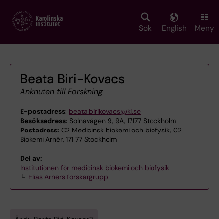
Skip
to
main
Sök
English
Meny
content
Beata Biri-Kovacs
Anknuten till Forskning
E-postadress:
beata.birikovacs@ki.se
Besöksadress:
Solnavägen 9, 9A, 17177 Stockholm
Postadress:
C2 Medicinsk biokemi och biofysik, C2
Biokemi Arnér, 171 77 Stockholm
Del av:
Institutionen för medicinsk biokemi och biofysik
Elias Arnérs forskargrupp