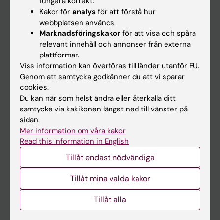
fungera korrekt.
Kakor för
analys
för att förstå hur
Student
webbplatsen används.
Ladok
Marknadsföringskakor
för att visa och spåra
relevant innehåll och annonser från externa
Canvas
plattformar.
Schema
Viss information kan överföras till länder utanför EU.
Genom att samtycka godkänner du att vi sparar
Studentmejlen
cookies.
Kurs- och programwebbar
Du kan när som helst ändra eller återkalla ditt
samtycke via kakikonen längst ned till vänster på
Student på KI
sidan.
Mer information om våra kakor
Read this information in English
Medarbetare
Tillåt endast nödvändiga
Medarbetarportalen
Tillåt mina valda kakor
Kontakta och besök KI
Tillåt alla
Universitetsbiblioteket
Stöd forskning och utbildning