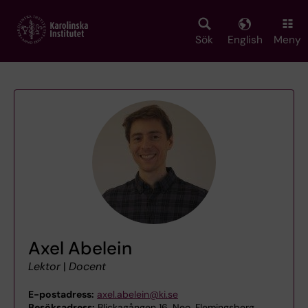
Skip
to
main
Sök
English
Meny
content
Axel Abelein
Lektor
|
Docent
E-postadress:
axel.abelein@ki.se
Besöksadress:
Blickagången 16, Neo, Flemingsberg,