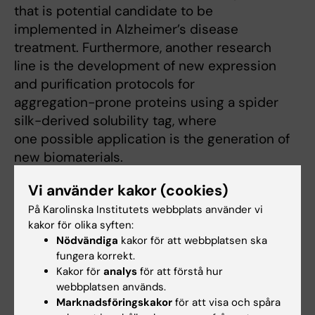
that is potential candidate to be
implemented in Alzheimer’s disease
treatment. Furthermore, another research
line is the development of new expression
and purification protocols for
aggregation-prone proteins using a spider
silk-derived solubility tag, where
one possible application is the generation of
new biomaterials.
Please visit our group homepage for more
Vi använder kakor (cookies)
information:
På Karolinska Institutets webbplats använder vi
https://ki.se/en/bionut/laboratory-for-
kakor för olika syften:
protein-misfolding-and-assembly
Nödvändiga
kakor för att webbplatsen ska
fungera korrekt.
Kakor för
analys
för att förstå hur
webbplatsen används.
Länkar:
Marknadsföringskakor
för att visa och spåra
Group homepage