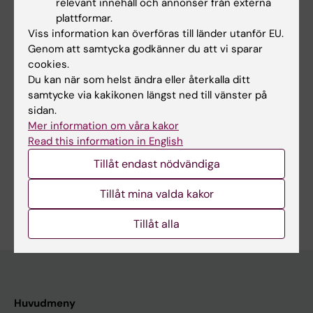
relevant innehåll och annonser från externa
Laboratory for bioinspired protein drugs and technologies
plattformar.
Forskningsområden:
Viss information kan överföras till länder utanför EU.
Biofysik
Genom att samtycka godkänner du att vi sparar
Medicinsk bioteknologi (Inriktn. mot cellbiologi (inkl.
cookies.
stamcellsbiologi), molekylärbiologi, mikrobiologi, biokemi
Du kan när som helst ändra eller återkalla ditt
eller biofarmaci)
samtycke via kakikonen längst ned till vänster på
Strukturbiologi
sidan.
Tekniker och metoder:
Mer information om våra kakor
Read this information in English
Biomolekylär kärnmagnetisk resonans
Cirkulär dikroism
Tillåt endast nödvändiga
Elektronmikroskopi
Proteinteknik
Ytplasmonresonans
Tillåt mina valda kakor
Är du Axel Abelein?
Redigera din profil
Tillåt alla
Huvudmeny