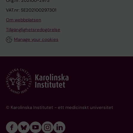
Org.nr: 202100-2973
VAT.nr: SE202100297301
Om webbplatsen
Tillgänglighetsredogörelse
Manage your cookies
© Karolinska Institutet - ett medicinskt universitet