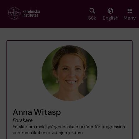
Skip
to
main
Sök
English
Meny
content
Anna Witasp
Forskare
Forskar om molekylärgenetiska markörer för progression
och komplikationer vid njursjukdom.