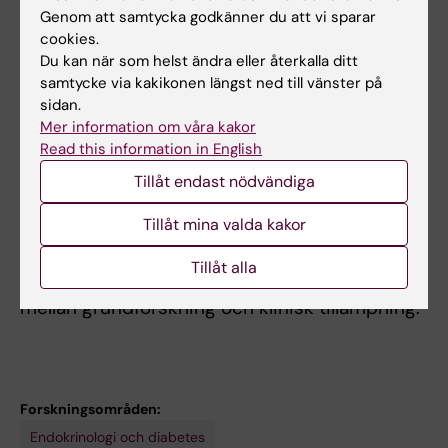
Genom att samtycka godkänner du att vi sparar
forskarutbildning där jag är kursansvarig,
cookies.
examinator och föreläsare på kurser inom
Du kan när som helst ändra eller återkalla ditt
bland annat cellulär signalering. Jag handleder
samtycke via kakikonen längst ned till vänster på
doktorander och masterstudenter och bidrar
sidan.
aktivt till deras vetenskapliga utveckling och
Mer information om våra kakor
Read this information in English
självständighet. Utöver detta deltar jag i
seminarier, workshops och andra
Tillåt endast nödvändiga
utbildningsinsatser, både inom och utanför
Tillåt mina valda kakor
den egna institutionen. Min undervisning
präglas av ett studentcentrerat arbetssätt
Tillåt alla
med fokus på kritiskt tänkande och koppling
mellan grundforskning och klinisk tillämpning.
Forskningsområden:
Endokrinologi och diabetes