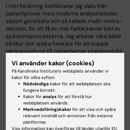
I min forskning kombinerar jag data från
patientprover med moderna analysmetoder,
såsom genetiska och så kallade multi-omics-
tekniker, för att få en mer heltäckande bild av
sjukdomsprocesserna. Jag arbetar nära både
kliniker och andra forskare för att koppla
laboratoriefynd till patienternas sjukdomsbild.
På lång sikt strävar forskningen efter att bidra
Vi använder kakor (cookies)
till mer individanpassad vård och förbättrade
På Karolinska Institutets webbplats använder vi
behandlingsstrategier för patienter med
kakor för olika syften:
njursjukdom.
Nödvändiga
kakor för att webbplatsen ska
fungera korrekt.
Kakor för
analys
för att förstå hur
webbplatsen används.
Undervisning
Marknadsföringskakor
för att visa och spåra
relevant innehåll och annonser från externa
Jag undervisar på flera nivåer inom Karolinska
plattformar.
Institutet, med särskilt fokus på
Viss information kan överföras till länder utanför EU.