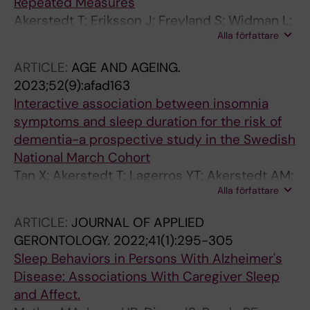
Repeated Measures
Akerstedt T; Eriksson J; Freyland S; Widman L;
Alla författare
Hanson LLM; Miley-Akerstedt A
ARTICLE:
AGE AND AGEING.
2023;52(9):afad163
Interactive association between insomnia
symptoms and sleep duration for the risk of
dementia-a prospective study in the Swedish
National March Cohort
Tan X; Akerstedt T; Lagerros YT; Akerstedt AM;
Alla författare
Bellocco R; Adami H-O; Ye W; Pei J-J; Wang H-
X
ARTICLE:
JOURNAL OF APPLIED
GERONTOLOGY.
2022;41(1):295-305
Sleep Behaviors in Persons With Alzheimer's
Disease: Associations With Caregiver Sleep
and Affect.