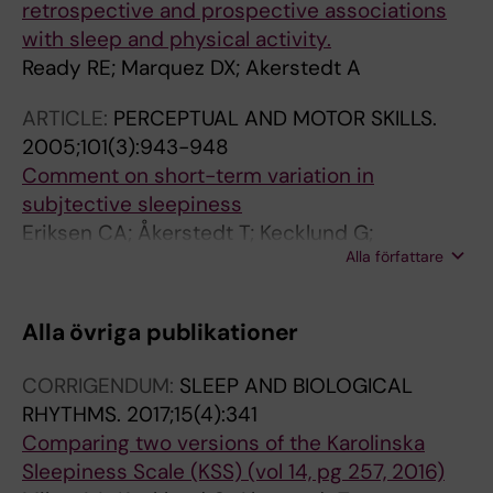
retrospective and prospective associations
with sleep and physical activity.
Ready RE; Marquez DX; Akerstedt A
ARTICLE:
PERCEPTUAL AND MOTOR SKILLS.
2005;101(3):943-948
Comment on short-term variation in
subjtective sleepiness
Eriksen CA; Åkerstedt T; Kecklund G;
Alla författare
Åkerstedt A
Alla övriga publikationer
CORRIGENDUM:
SLEEP AND BIOLOGICAL
RHYTHMS.
2017;15(4):341
Comparing two versions of the Karolinska
Sleepiness Scale (KSS) (vol 14, pg 257, 2016)