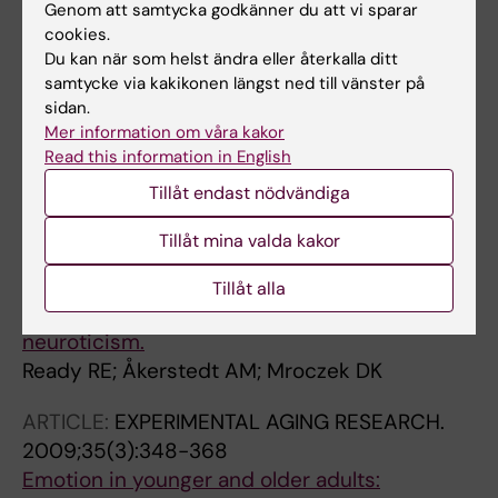
Alla författare
Åkerstedt A; Frempong T; Schrager NL; Patel K;
Genom att samtycka godkänner du att vi sparar
cookies.
Naidich TP; Stein V; Spat J; Towns S;
ARTICLE:
RESEARCH ON AGING.
2012;34(1):56-
Du kan när som helst ändra eller återkalla ditt
Wasserstein MP; Peter I; Frank Y; Diaz GA
samtycke via kakikonen längst ned till vänster på
79
sidan.
Evaluative Organization of the Self-Concept in
Mer information om våra kakor
Younger, Midlife, and Older Adults
Read this information in English
Ready RE; Carvalho JO; Akerstedt AM
Tillåt endast nödvändiga
ARTICLE:
AGING & MENTAL HEALTH.
Tillåt mina valda kakor
2012;16(1):17-26
Emotional complexity and emotional well-
Tillåt alla
being in older adults: risks of high
neuroticism.
Ready RE; Åkerstedt AM; Mroczek DK
ARTICLE:
EXPERIMENTAL AGING RESEARCH.
2009;35(3):348-368
Emotion in younger and older adults: