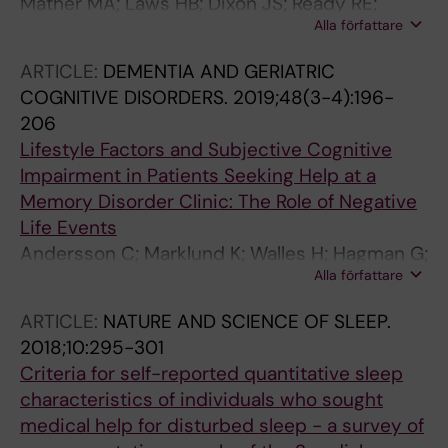
Mather MA; Laws HB; Dixon JS; Ready RE;
Alla författare
Akerstedt AM
ARTICLE:
DEMENTIA AND GERIATRIC
COGNITIVE DISORDERS.
2019;48(3-4):196-
206
Lifestyle Factors and Subjective Cognitive
Impairment in Patients Seeking Help at a
Memory Disorder Clinic: The Role of Negative
Life Events
Andersson C; Marklund K; Walles H; Hagman G;
Alla författare
Miley-Akerstedt A
ARTICLE:
NATURE AND SCIENCE OF SLEEP.
2018;10:295-301
Criteria for self-reported quantitative sleep
characteristics of individuals who sought
medical help for disturbed sleep - a survey of