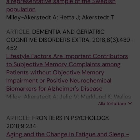
a representative sample of the Swedish
population
Miley-Akerstedt A; Hetta J; Akerstedt T
ARTICLE:
DEMENTIA AND GERIATRIC
COGNITIVE DISORDERS EXTRA.
2018;8(3):439-
452
Lifestyle Factors Are Important Contributors
to Subjective Memory Complaints among
Patients without Objective Memory
Impairment or Positive Neurochemical
Biomarkers for Alzheimer's Disease
Miley-Akerstedt A; Jelic V; Marklund K; Walles
Alla författare
H; Akerstedt T; Hagman G; Andersson C
ARTICLE:
FRONTIERS IN PSYCHOLOGY.
2018;9:234
Aging and the Change in Fatigue and Sleep -