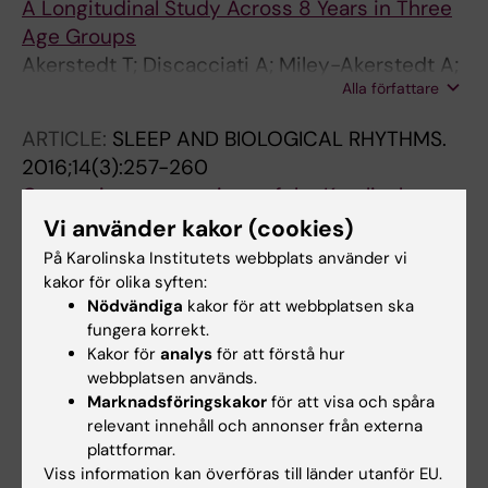
A Longitudinal Study Across 8 Years in Three
Age Groups
Akerstedt T; Discacciati A; Miley-Akerstedt A;
Alla författare
Westerlund H
ARTICLE:
SLEEP AND BIOLOGICAL RHYTHMS.
2016;14(3):257-260
Comparing two versions of the Karolinska
Sleepiness Scale (KSS)
Vi använder kakor (cookies)
Miley AA; Kecklund G; Akerstedt T
På Karolinska Institutets webbplats använder vi
kakor för olika syften:
ARTICLE:
MOLECULAR GENETICS AND
Nödvändiga
kakor för att webbplatsen ska
METABOLISM.
2013;110(3):241-247
fungera korrekt.
Kakor för
analys
för att förstå hur
Neurologic and neurodevelopmental
webbplatsen används.
phenotypes in young children with early-
Marknadsföringskakor
för att visa och spåra
treated combined methylmalonic acidemia
relevant innehåll och annonser från externa
and homocystinuria, cobalamin C type.
plattformar.
Weisfeld-Adams JD; Bender HA; Miley-
Viss information kan överföras till länder utanför EU.