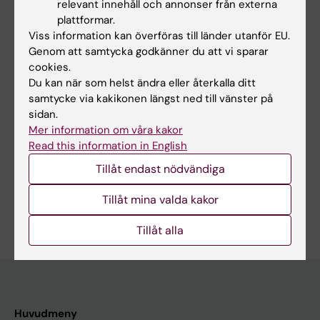
relevant innehåll och annonser från externa
Länkar:
plattformar.
External link
Viss information kan överföras till länder utanför EU.
Forskningsområden:
Genom att samtycka godkänner du att vi sparar
Epidemiologi
cookies.
Du kan när som helst ändra eller återkalla ditt
Folkhälsovetenskap, global hälsa och socialmedicin
samtycke via kakikonen längst ned till vänster på
Forskningsämnen:
sidan.
Alkoholkonsumtion
Psykiatri
Randomiserad
Mer information om våra kakor
Alkoholmissbruk
Cannabis
klinisk prövning
Read this information in English
[Publikationstyp]
Epidemiologiska studier
Missbruksrelaterade sjukdomar
Tillåt endast nödvändiga
Visa alla
Tillåt mina valda kakor
Är du Anna Karin Danielsson?
Redigera din profil
Tillåt alla
Huvudmeny