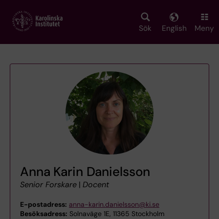
Skip
to
main
Sök
English
Meny
content
Anna Karin Danielsson
Senior Forskare
|
Docent
E-postadress:
anna-karin.danielsson@ki.se
Besöksadress:
Solnaväge 1E, 11365 Stockholm