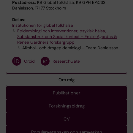
Postadress:
K9 Global folkhälsa, K9 GPH EPiCSS
Danielsson, 171 77 Stockholm
Del av:
Institutionen för global folkhälsa
Epidemiologi och interventioner; psykisk hälsa,
Substansbruk och Social kontext – Emilie Agardhs &
Renee Gardners forskargrupp
Alkohol- och drogepidemiologi – Team Danielsson
Orcid
ResearchGate
Om mig
Publikationer
Forskningsbidrag
CV
Populärvetenskap och samverkan