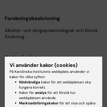
Forskningsbeskrivning
Alkohol- och drogepidemiologisk och klinisk
forskning.
Undervisning
Vi använder kakor (cookies)
Kursansvarig/lärare/handledare/examinator för
På Karolinska Institutets webbplats använder vi
kandidat- och
kakor för olika syften:
magisterstudenter i
Nödvändiga
kakor för att webbplatsen ska
Folkhälsovetenskap/Global Hälsa 2013-ff
fungera korrekt.
Kakor för
analys
för att förstå hur
webbplatsen används.
Marknadsföringskakor
för att visa och spåra