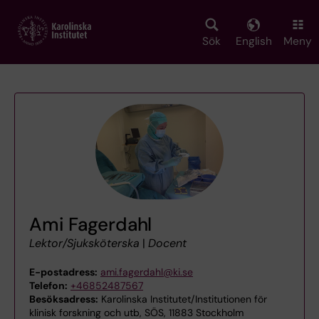
Skip
to
main
Sök
English
Meny
content
Ami Fagerdahl
Lektor/Sjuksköterska
|
Docent
E-postadress:
ami.fagerdahl@ki.se
Telefon:
+46852487567
Besöksadress:
Karolinska Institutet/Institutionen för
klinisk forskning och utb, SÖS, 11883 Stockholm