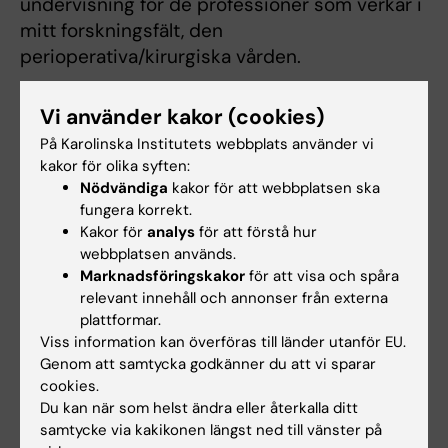
undervisning för de professioner som verkar i
mitt forskningsfält, den
perioperativa/kirurgiska vården.
INFECT: Långtidsuppföljning av patienter
Vi använder kakor (cookies)
drabbade av nekrotiserande fascit, samt
På Karolinska Institutets webbplats använder vi
deras närstående. Intervjustudie samt
kakor för olika syften:
enkätstudie om livskvalitet efter att ha
Nödvändiga
kakor för att webbplatsen ska
drabbats av denna sjukdom. Detta är en
fungera korrekt.
spin-off studie från den stora
Kakor för
analys
för att förstå hur
webbplatsen används.
europeiska INFECT-studien och är ett
Marknadsföringskakor
för att visa och spåra
samarbete mellan Stockholm, Göteborg
relevant innehåll och annonser från externa
och Köpenhamn.
plattformar.
"Patient safety in perioperative care in
Viss information kan överföras till länder utanför EU.
arthroplasty" är ett forskningssamarbete
Genom att samtycka godkänner du att vi sparar
mellan Karolinska Institutet och Umeå
cookies.
Du kan när som helst ändra eller återkalla ditt
Universitet och syftar till att undersöka
samtycke via kakikonen längst ned till vänster på
patientsäkerhetskultur och