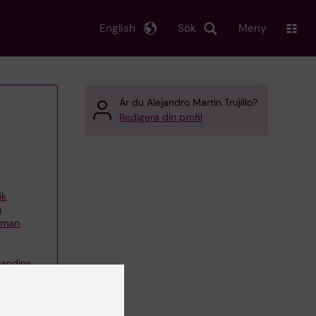
English
Sök
Meny
Är du Alejandro Martin Trujillo?
Redigera din profil
ik
m
ckman
Sandins