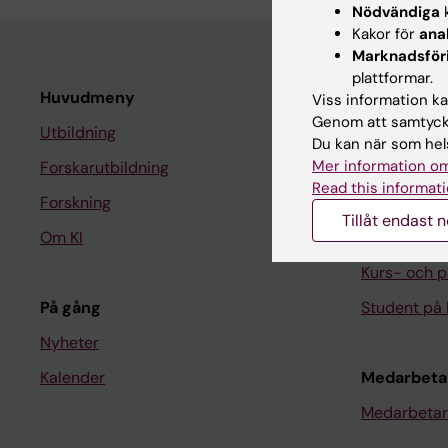
Nödvändiga
k
Kakor för
ana
Marknadsför
plattformar.
Huvudmeny
Student
Viss information kan
Genom att samtycka
Utbildning
Ladok
Du kan när som hels
Mer information om
Forskarutbildning
Canvas
Read this informati
Forskning
Schema
Tillåt endast 
Om KI
Studentmej
Kurs- och 
På gång
Student på 
Nyheter
Kalender
Medarbeta
Medarbetar