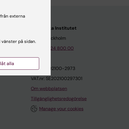
 från externa
Karolinska Institutet
171 77 Stockholm
l vänster på sidan.
Tel: 08-524 800 00
llåt alla
on
Org.nr: 202100-2973
VAT.nr: SE202100297301
Om webbplatsen
Tillgänglighetsredogörelse
Manage your cookies