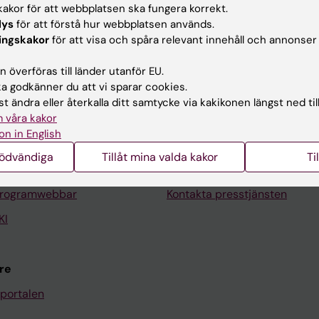
akor för att webbplatsen ska fungera korrekt.
lys
för att förstå hur webbplatsen används.
ingskakor
för att visa och spåra relevant innehåll och annonser
Kontakta och besök KI
 överföras till länder utanför EU.
 godkänner du att vi sparar cookies.
Universitetsbiblioteket
t ändra eller återkalla ditt samtycke via kakikonen längst ned til
 våra kakor
Stöd forskning och utbildning
on in English
Jobba på KI
nödvändiga
Tillåt mina valda kakor
Ti
len
Karolinska Institutet Innovati
programwebbar
Kontakta presstjänsten
KI
re
portalen