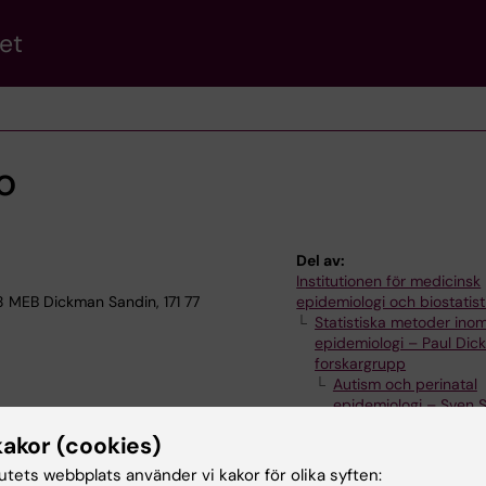
et
o
Del av:
Institutionen för medicinsk
8 MEB Dickman Sandin, 171 77
epidemiologi och biostatist
Statistiska metoder ino
epidemiologi – Paul Di
forskargrupp
Autism och perinatal
epidemiologi – Sven 
forskargrupp
kakor (cookies)
tutets webbplats använder vi kakor för olika syften: