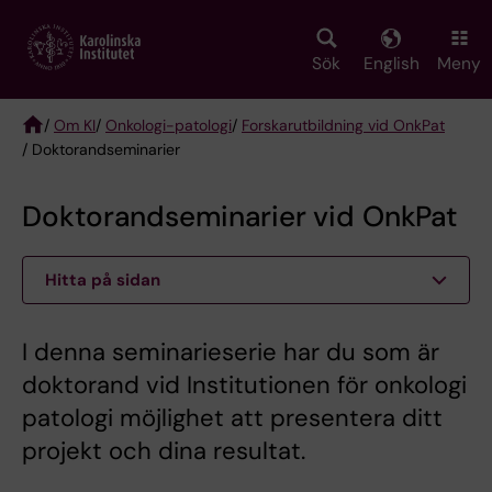
Skip
to
main
Sök
English
Meny
content
/
Om KI
/
Onkologi-patologi
/
Forskarutbildning vid OnkPat
/ Doktorandseminarier
Breadcrumb
Doktorandseminarier vid OnkPat
Hitta på sidan
I denna seminarieserie har du som är
doktorand vid Institutionen för onkologi
patologi möjlighet att presentera ditt
projekt och dina resultat.