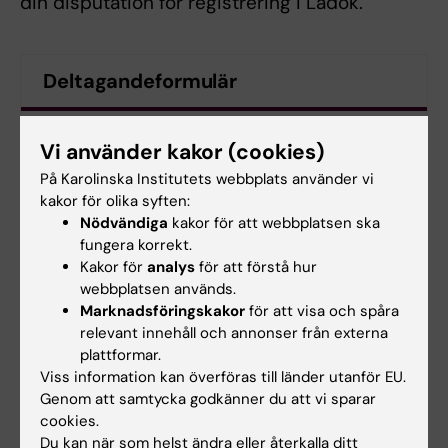
din disputation för registrering i Ladok.
Deltagandeformulär
Närvaroblankett
(PDF, 132.33 KB)
Vi använder kakor (cookies)
På Karolinska Institutets webbplats använder vi
kakor för olika syften:
Hade du nytta av informationen på denna sida?
Nödvändiga
kakor för att webbplatsen ska
Yes
fungera korrekt.
Kakor för
analys
för att förstå hur
No
webbplatsen används.
Marknadsföringskakor
för att visa och spåra
relevant innehåll och annonser från externa
Redaktör:
Erika Rindsjö
plattformar.
Sidan uppdaterad:
2026-03-09
Viss information kan överföras till länder utanför EU.
Genom att samtycka godkänner du att vi sparar
cookies.
Dela
Du kan när som helst ändra eller återkalla ditt