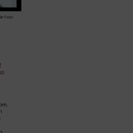
ér Foto:
f
on
tom,
n
t
p