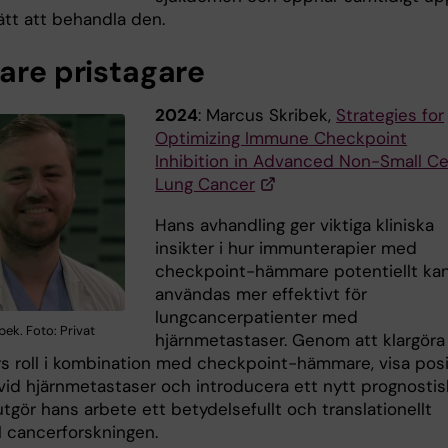
ätt att behandla den.
gare pristagare
2024
: Marcus Skribek,
Strategies for
Optimizing Immune Checkpoint
Inhibition in Advanced Non-Small Ce
Lung Cancer
Hans avhandling ger viktiga kliniska
insikter i hur immunterapier med
checkpoint-hämmare potentiellt ka
användas mer effektivt för
lungcancerpatienter med
ek. Foto: Privat
hjärnmetastaser. Genom att klargöra
rs roll i kombination med checkpoint-hämmare, visa posi
 vid hjärnmetastaser och introducera ett nytt prognostis
utgör hans arbete ett betydelsefullt och translationellt
ll cancerforskningen.