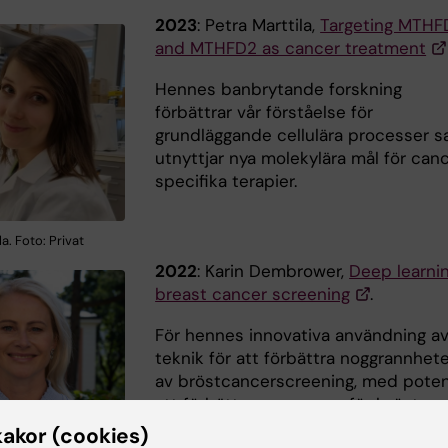
2023
: Petra Marttila,
Targeting MTHF
and MTHFD2 as cancer treatment
Hennes banbrytande forskning
förbättrar vår förståelse för
grundläggande cellulära processer 
utnyttjar nya molekylära mål för can
specifika terapier.
la. Foto: Privat
2022
: Karin Dembrower,
Deep learnin
breast cancer screening
.
För hennes innovativa användning av
teknik för att förbättra noggrannhet
av bröstcancerscreening, med poten
att förbättra prognosen för bröstcan
kakor (cookies)