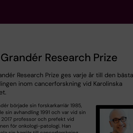
Grandér Research Prize
ndér Research Prize ges varje år till den bäst
ingen inom cancerforskning vid Karolinska
et.
ér började sin forskarkarriär 1985,
e sin avhandling 1991 och var vid sin
 2017 professor och prefekt vid
onen för onkologi-patologi. Han
la sin karriär till cancerforskning