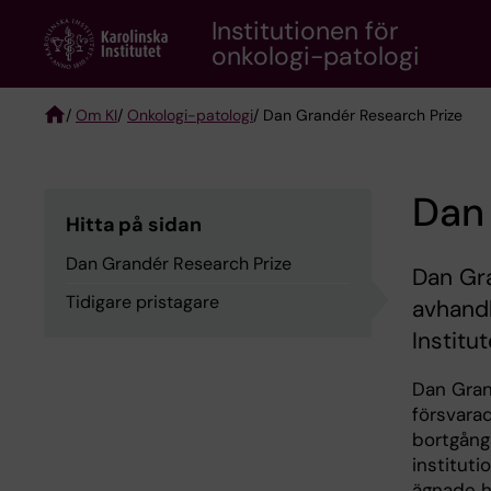
Skip
Institutionen för
to
onkologi-patologi
main
content
/
Om KI
/
Onkologi-patologi
/ Dan Grandér Research Prize
Breadcrumb
Dan 
Hitta på sidan
Dan Grandér Research Prize
Dan Gra
Tidigare pristagare
avhandl
Institut
Dan Grand
försvarad
bortgång
instituti
ägnade he