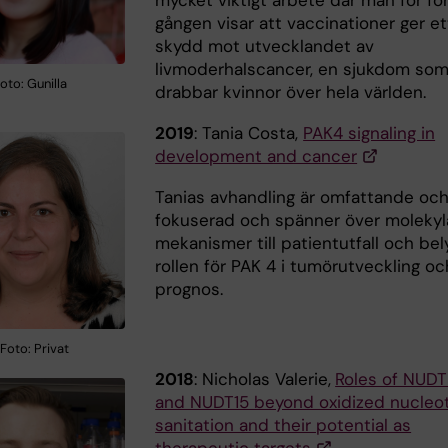
mycket viktigt arbete där man för fö
gången visar att vaccinationer ger et
skydd mot utvecklandet av
livmoderhalscancer, en sjukdom so
Foto: Gunilla
drabbar kvinnor över hela världen.
2019
: Tania Costa,
PAK4 signaling in
development and cancer
Tanias avhandling är omfattande oc
fokuserad och spänner över molekyl
mekanismer till patientutfall och bel
rollen för PAK 4 i tumörutveckling oc
prognos.
Foto: Privat
2018
: Nicholas Valerie,
Roles of NUD
and NUDT15 beyond oxidized nucleo
sanitation and their potential as