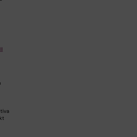
ll
n
tiva
kt