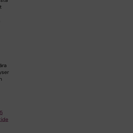
rsta
t
m
h
ära
yser
h
T5
tide