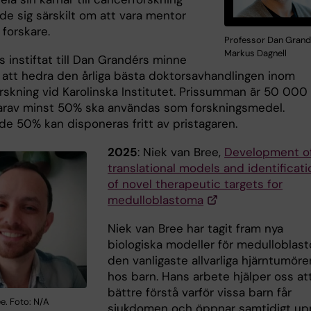
de sig särskilt om att vara mentor
 forskare.
Professor Dan Grand
Markus Dagnell
s instiftat till Dan Grandérs minne
ll att hedra den årliga bästa doktorsavhandlingen inom
rskning vid Karolinska Institutet. Prissumman är 50 000
varav minst 50% ska användas som forskningsmedel.
de 50% kan disponeras fritt av pristagaren.
2025
: Niek van Bree,
Development o
translational models and identificati
of novel therapeutic targets for
medulloblastoma
Niek van Bree har tagit fram nya
biologiska modeller för medulloblas
den vanligaste allvarliga hjärntumöre
hos barn. Hans arbete hjälper oss at
bättre förstå varför vissa barn får
e. Foto: N/A
sjukdomen och öppnar samtidigt up