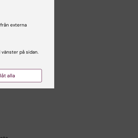
the
 från externa
t of
ill
l vänster på sidan.
er
llåt alla