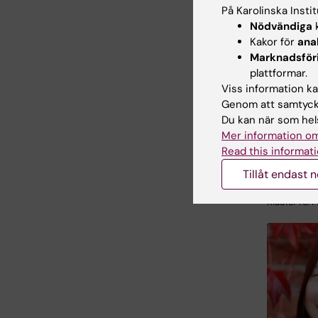
På Karolinska Insti
Nödvändiga
k
Karin Dembr
Kakor för
ana
Marknadsför
plattformar.
Viss information kan
Genom att samtycka
Du kan när som hels
Mer information om
Read this informati
Tillåt endast 
Xiaofei Ye. 