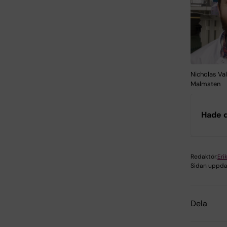
Nicholas Val
Malmsten
Hade d
Redaktör:
Eri
Sidan uppda
Dela