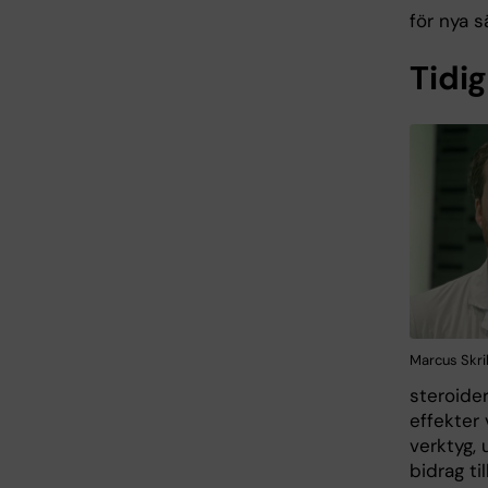
för nya s
Tidi
Marcus Skrib
steroide
effekter
verktyg, 
bidrag ti