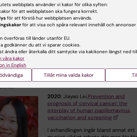
tutets webbplats använder vi kakor för olika syften:
akor för att webbplatsen ska fungera korrekt.
ower. Foto: N/A
lys
för att förstå hur webbplatsen används.
2021
: Xiaofei Ye,
Characterization of 
ingskakor
för att visa och spåra relevant innehåll och annonser
genome and tumor microenvironmen
human B-cell lymphoma
 överföras till länder utanför EU.
 godkänner du att vi sparar cookies.
För att översätta sekvenseringsdata t
t ändra eller återkalla ditt samtycke via kakikonen längst ned til
en förståelse av sjukdomsmekanism
 våra kakor
som potentiellt kan leda till bättre
on in English
diagnos och behandling av lymfom
nödvändiga
Tillåt mina valda kakor
Ti
Foto: N/A
2020
: Jiayao Lei,
Prevention and
prognosis of cervical cancer: the
interplay of human papillomavirus,
vaccination and screening
I avhandlingen ingår bland annat ett