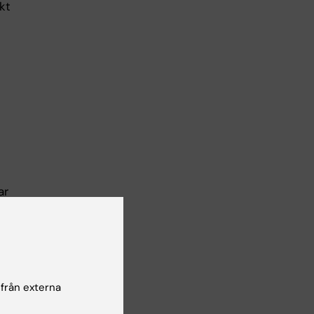
kt
ar
rt
ter
n
 från externa
nen