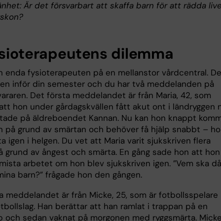
lmänhet: Är det försvarbart att skaffa barn för att rädda liv
yskon?
ysioterapeutens dilemma
n enda fysioterapeuten på en mellanstor vårdcentral. De
gen inför din semester och du har två meddelanden på
vararen. Det första meddelandet är från Maria, 42, som
att hon under gårdagskvällen fått akut ont i ländryggen 
tade på äldreboendet Kannan. Nu kan hon knappt kom
n på grund av smärtan och behöver få hjälp snabbt – h
a igen i helgen. Du vet att Maria varit sjukskriven flera
å grund av ångest och smärta. En gång sade hon att hon
 mista arbetet om hon blev sjukskriven igen. ”Vem ska d
 mina barn?” frågade hon den gången.
a meddelandet är från Micke, 25, som är fotbollsspelare 
tbollslag. Han berättar att han ramlat i trappan på en
b och sedan vaknat på morgonen med ryggsmärta. Micke