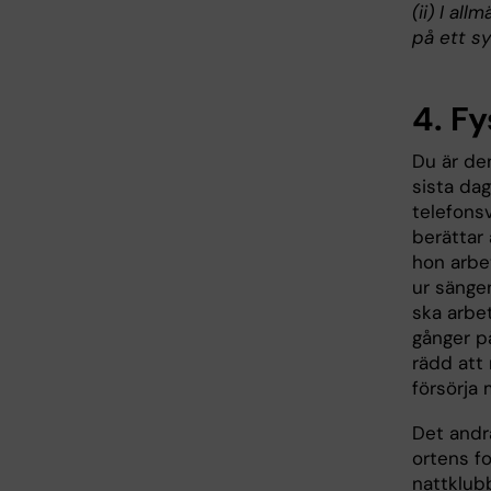
(ii) I al
på ett s
4. F
Du är de
sista da
telefons
berättar 
hon arbe
ur sänge
ska arbet
gånger p
rädd att
försörja
Det andr
ortens fo
nattklub