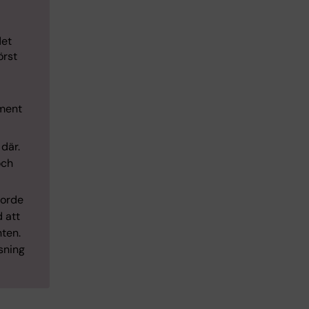
det
örst
ument
 där.
och
borde
d att
nten.
sning