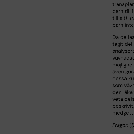
transplan
barn til
till sitt
barn inte
Då de lä
tagit de
analyser
vävnadsd
möjlighet
även gör
dessa kun
som vävna
den läka
veta dels
beskrivit
medgett P
Frågor: 