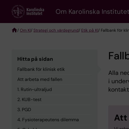
Skip
Om Karolinska Institutet
to
main
content
/
Om KI
/
Strategi och värdegrund
/
Etik på KI
/ Fallbank för kli
Breadcrumb
Fall
Hitta på sidan
Fallbank för klinisk etik
Alla ne
Att arbeta med fallen
i under
kontakt
1. Rutin-ultraljud
2. KUB-test
3. PGD
Att
4. Fysioterapeutens dilemma
Vi rek