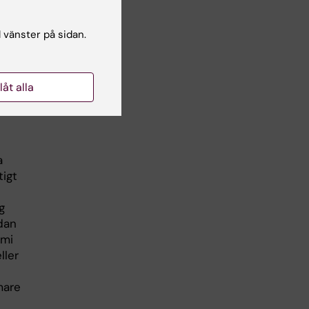
hon
jag
l vänster på sidan.
llåt alla
a
tigt
g
dan
emi
ller
mare