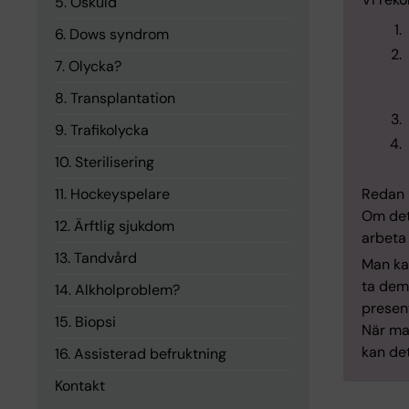
5. Oskuld
6. Dows syndrom
7. Olycka?
8. Transplantation
9. Trafikolycka
10. Sterilisering
11. Hockeyspelare
Redan p
Om det 
12. Ärftlig sjukdom
arbeta
13. Tandvård
Man kan
ta dem 
14. Alkholproblem?
present
15. Biopsi
När ma
kan det
16. Assisterad befruktning
Kontakt