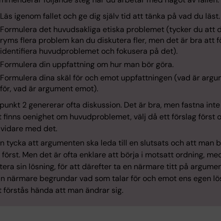
Läs igenom fallet och ge dig själv tid att tänka på vad du läst.
Formulera det huvudsakliga etiska problemet (tycker du att 
ryms flera problem kan du diskutera fler, men det är bra att f
identifiera huvudproblemet och fokusera på det).
Formulera din uppfattning om hur man bör göra.
Formulera dina skäl för och emot uppfattningen (vad är arg
för, vad är argument emot).
unkt 2 genererar ofta diskussion. Det är bra, men fastna inte
finns oenighet om huvudproblemet, välj då ett förslag först 
 vidare med det.
 tycka att argumenten ska leda till en slutsats och att man 
först. Men det är ofta enklare att börja i motsatt ordning, me
era sin lösning, för att därefter ta en närmare titt på argume
n närmare begrundar vad som talar för och emot ens egen lö
 förstås hända att man ändrar sig.