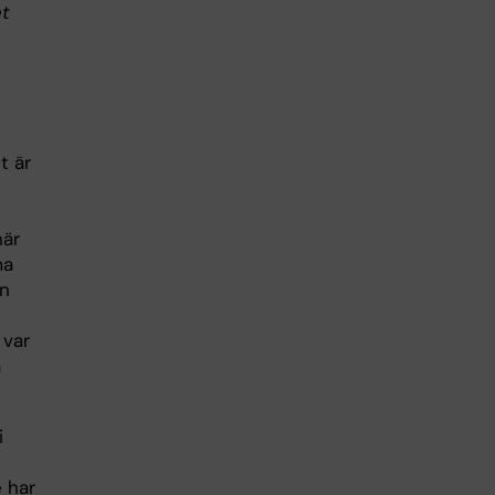
et
t är
när
ma
on
 var
å
i
 har