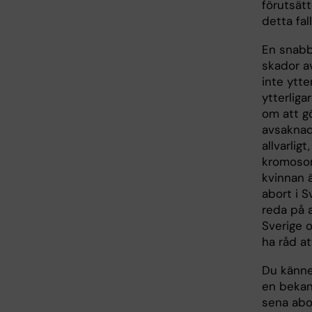
förutsätt
detta fall
En snabb
skador a
inte ytte
ytterliga
om att g
avsakna
allvarlig
kromosom
kvinnan ä
abort i S
reda på a
Sverige 
ha råd a
Du känner
en bekan
sena abo