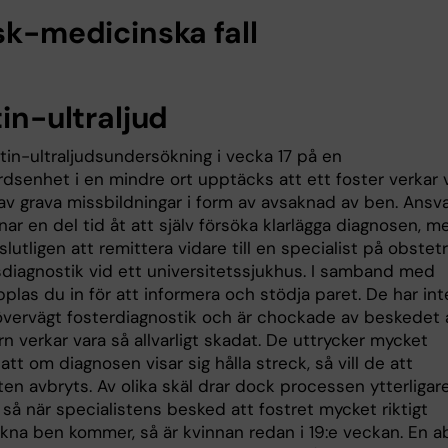
sk-medicinska fall
tin-ultraljud
tin-ultraljudsundersökning i vecka 17 på en
dsenhet i en mindre ort upptäcks att ett foster verkar 
av grava missbildningar i form av avsaknad av ben. Ansva
nar en del tid åt att själv försöka klarlägga diagnosen, m
slutligen att remittera vidare till en specialist på obstetr
dsdiagnostik vid ett universitetssjukhus. I samband med
plas du in för att informera och stödja paret. De har int
 övervägt fosterdiagnostik och är chockade av beskedet 
n verkar vara så allvarligt skadat. De uttrycker mycket
t att om diagnosen visar sig hålla streck, så vill de att
ten avbryts. Av olika skäl drar dock processen ytterligar
 så när specialistens besked att fostret mycket riktigt
akna ben kommer, så är kvinnan redan i 19:e veckan. En a