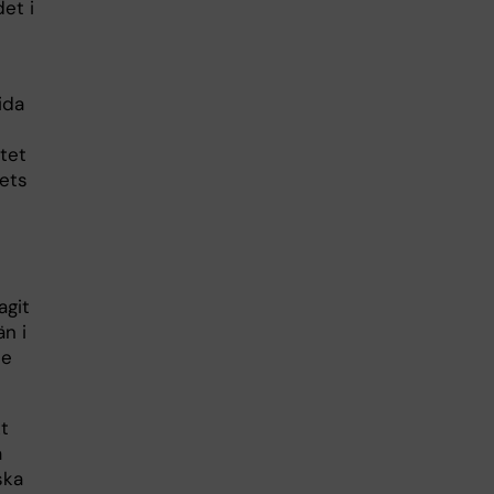
et i
ida
utet
rets
agit
än i
le
kt
a
ska