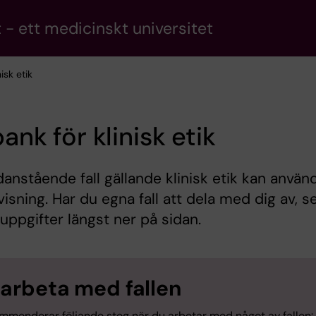
 - ett medicinskt universitet
nisk etik
bank för klinisk etik
danstående fall gällande klinisk etik kan använ
visning. Har du egna fall att dela med dig av, s
uppgifter längst ner på sidan.
 arbeta med fallen
ommenderar följande steg när du arbetar med något av fallen: