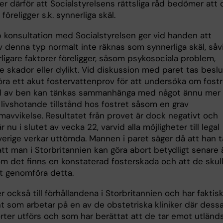
er därför att Socialstyrelsens rättsliga råd bedömer att d
 föreligger s.k. synnerliga skäl.
 konsultation med Socialstyrelsen ger vid handen att
v denna typ normalt inte räknas som synnerliga skäl, såv
rligare faktorer föreligger, såsom psykosociala problem,
re skador eller dylikt. Vid diskussion med paret tas besl
öra ett akut fostervattenprov för att undersöka om fost
d av ben kan tänkas sammanhänga med något ännu mer
t, livshotande tillstånd hos fostret såsom en grav
avvikelse. Resultatet från provet är dock negativt och
r nu i slutet av vecka 22, varvid alla möjligheter till legal
verige verkar uttömda. Mannen i paret säger då att han t
tt man i Storbritannien kan göra abort betydligt senare 
om det finns en konstaterad fosterskada och att de skul
tt genomföra detta.
 också till förhållandena i Storbritannien och har faktis
t som arbetar på en av de obstetriska kliniker där dess
rter utförs och som har berättat att de tar emot utländ