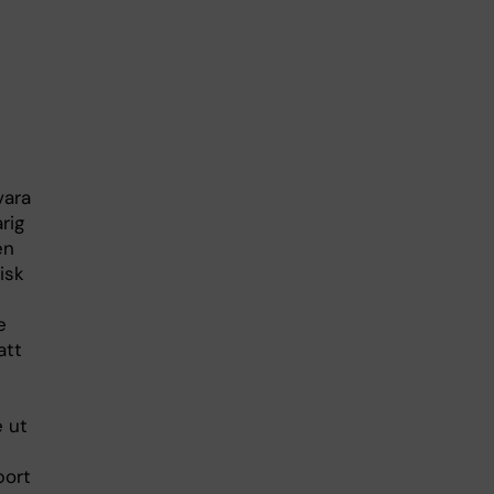
vara
rig
en
isk
e
att
e ut
bort