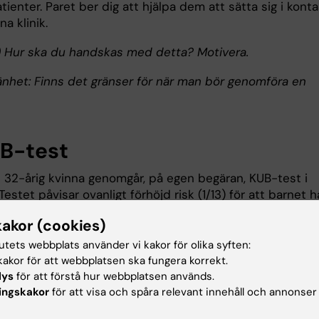
tienter. Paret ber dig att hjälpa dem att sätta sig i konta
a klinik.
(i) Hur ska du handskas med detta? Motivera.
lmänhet: Finns det gränser för när man bör genomföra en
UB-test
d 32-årig kvinna genomgår, på egen begäran, KUB-test i
 Testet påvisar ovanligt förhöjd risk (1/13) för att barnet h
21 (Downs syndrom). Hon bestämmer sig därför omedelba
kakor (cookies)
göra ett moderkaksprov. Eftersom man använder QF-PCR
eskedet snabbt; det visar sig att fostret bär på
tutets webbplats använder vi kakor för olika syften:
vvikelsen. Redan i vecka 14 står detta klart. Kort däref
akor för att webbplatsen ska fungera korrekt.
nan tid inbokad på MVC. När hon dyker upp ser hon slite
lys
för att förstå hur webbplatsen används.
ingskakor
för att visa och spåra relevant innehåll och annonser
örd ut. Det framkommer snart att hennes man lämnat
ter beskedet. Hon är rådvill. Hon menar att det var man