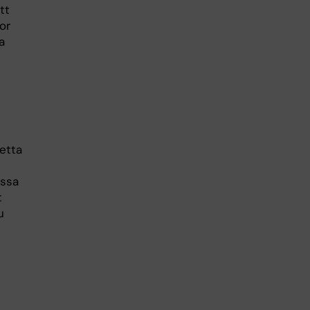
tt
or
a
e
detta
assa
t
u