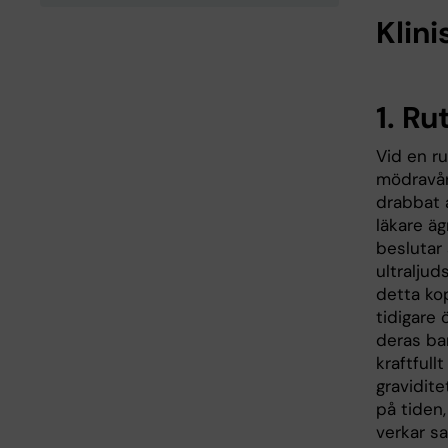
Klini
1. Ru
Vid en ru
mödravår
drabbat 
läkare äg
beslutar 
ultralju
detta kop
tidigare
deras bar
kraftfull
gravidite
på tiden,
verkar s