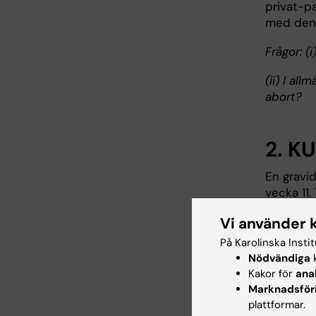
privat-pa
med denn
Frågor: 
(ii) I al
abort?
2. K
En gravi
vecka 11.
trisomi 
Vi använder 
för att 
kommer b
På Karolinska Insti
kromosoma
Nödvändiga
k
har kvin
Kakor för
ana
Marknadsför
och uppr
plattformar.
henne ef