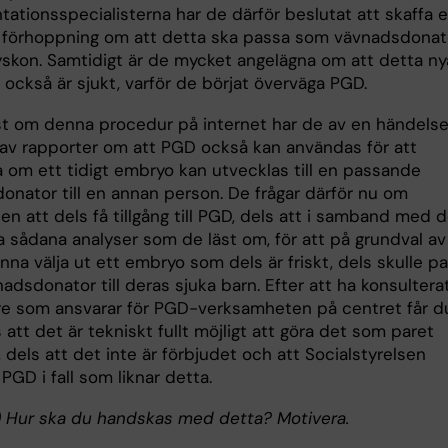
tationsspecialisterna har de därför beslutat att skaffa e
l i förhoppning om att detta ska passa som vävnadsdonat
 syskon. Samtidigt är de mycket angelägna om att detta ny
 också är sjukt, varför de börjat överväga PGD.
st om denna procedur på internet har de av en händels
l av rapporter om att PGD också kan användas för att
a om ett tidigt embryo kan utvecklas till en passande
onator till en annan person. De frågar därför nu om
en att dels få tillgång till PGD, dels att i samband med 
a sådana analyser som de läst om, för att på grundval av
na välja ut ett embryo som dels är friskt, dels skulle p
dsdonator till deras sjuka barn. Efter att ha konsultera
re som ansvarar för PGD-verksamheten på centret får d
 att det är tekniskt fullt möjligt att göra det som paret
, dels att det inte är förbjudet och att Socialstyrelsen
GD i fall som liknar detta.
(i) Hur ska du handskas med detta? Motivera.