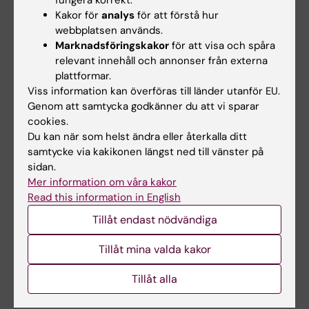
leder arbetet med prefektrekrytering
Kakor för
analys
för att förstå hur
enligt KI:s valberedningsprocess och
webbplatsen används.
utser prefekt efter samråd med rektor.
Marknadsföringskakor
för att visa och spåra
relevant innehåll och annonser från externa
Vad som därutöver ingår i uppdraget framgår
plattformar.
Viss information kan överföras till länder utanför EU.
av gällande
besluts- och delegationsordning
.
Genom att samtycka godkänner du att vi sparar
cookies.
Du kan när som helst ändra eller återkalla ditt
Hade du nytta av informationen på denna sida?
samtycke via kakikonen längst ned till vänster på
Yes
sidan.
No
Mer information om våra kakor
Read this information in English
Tillåt endast nödvändiga
Innehållsgranskare:
Sara Sigsjö
Tillåt mina valda kakor
Redaktör:
Viktoria Olausson
Sidan uppdaterad:
2026-07-01
Tillåt alla