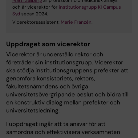
Matti Sällberg
är professor i biomedicinsk analys
och är vicerektor för
institutionsgrupp KI Campus
Syd
sedan 2024.
Vicerektorsassistent:
Marie Franzén
.
Uppdraget som vicerektor
Vicerektor är underställd rektor och
företräder sin institutionsgrupp. Vicerektor
ska stödja institutionsgruppens prefekter att
genomföra konsistoriets, rektors,
fakultetsnämndens och övriga
universitetsövergripande beslut och bidra till
en konstruktiv dialog mellan prefekter och
universitetsledning.
I uppdraget ingår att ta ansvar för att
samordna och effektivisera verksamheten