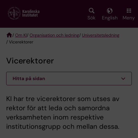
Skip
to
main
Sök
English
Meny
content
/
Om KI
/
Organisation och ledning
/
Universitetsledning
/ Vicerektorer
Breadcrumb
Vicerektorer
Hitta på sidan
KI har tre vicerektorer som utses av
rektor för att leda och samordna
verksamheten inom respektive
institutionsgrupp och mellan dessa.