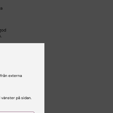
ga
h
 god
.
e
en
lso-
 från externa
 att
l vänster på sidan.
ill