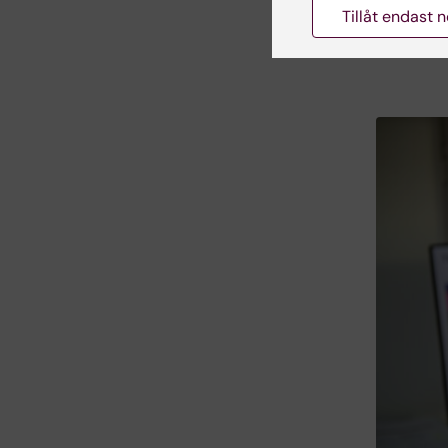
samhäll
Tillåt endast 
Maria An