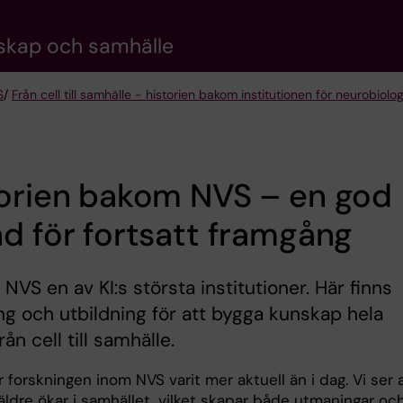
nskap och samhälle
S
/
Från cell till samhälle - historien bakom institutionen för neurobio
torien bakom NVS – en god
d för fortsatt framgång
r NVS en av KI:s största institutioner. Här finns
ng och utbildning för att bygga kunskap hela
ån cell till samhälle.
r forskningen inom NVS varit mer aktuell än i dag. Vi ser 
äldre ökar i samhället, vilket skapar både utmaningar oc