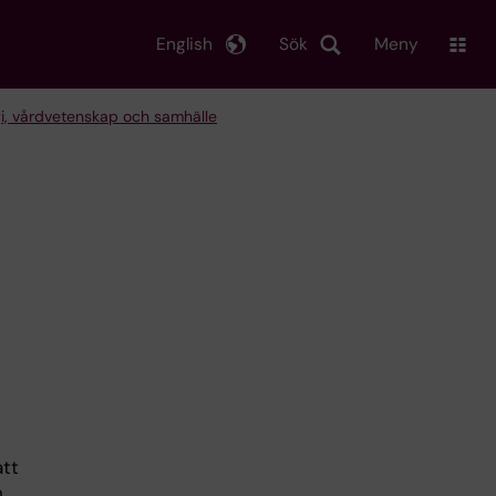
English
Sök
Meny
logi, vårdvetenskap och samhälle
att
h