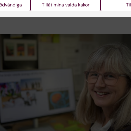
e.
nödvändiga
Tillåt mina valda kakor
Ti
karcrona, prefekt vid NVS