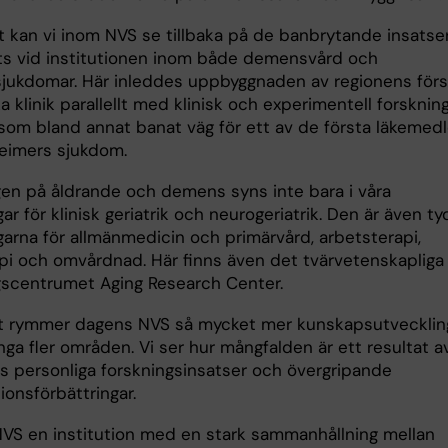
kt kan vi inom NVS se tillbaka på de banbrytande insatse
ts vid institutionen inom både demensvård och
ukdomar. Här inleddes uppbyggnaden av regionens förs
ka klinik parallellt med klinisk och experimentell forskning
 som bland annat banat väg för ett av de första läkemed
eimers sjukdom.
ngen på åldrande och demens syns inte bara i våra
ar för klinisk geriatrik och neurogeriatrik. Den är även tyd
garna för allmänmedicin och primärvård, arbetsterapi,
api och omvårdnad. Här finns även det tvärvetenskapliga
gscentrumet Aging Research Center.
t rymmer dagens NVS så mycket mer kunskapsutvecklin
ga fler områden. Vi ser hur mångfalden är ett resultat a
s personliga forskningsinsatser och övergripande
ionsförbättringar.
 NVS en institution med en stark sammanhållning mellan