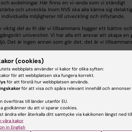
 och avdelningar. Här finns en vi-anda som vi ständigt
stärka och utveckla. Inom NVS ska alla känna sig delakti
 individuella möjligheter till utveckling och inflytande.
 viktig del av KI där vi tillsammans bygger ett bättre oc
ångsrikt universitet. Vi har alla ett ansvar att skapa en
jö. Det är ingen annan som gör det, det är vi tillsammans
kt är jag stolt att vara en del av NVS. Inte bara tack var
kakor (cookies)
ka historia utan även med tanke på den förnyelse av
 och utbildning som sker vid institutionen. Vi står inför 
tutets webbplats använder vi kakor för olika syften:
de förändring av samhället som kräver mycket mer
akor för att webbplatsen ska fungera korrekt.
 Såväl inom äldrevård och demenssjukdom som övrig hä
lys
för att förstå hur webbplatsen används.
vård.
ingskakor
för att visa och spåra relevant innehåll och annonser
öta framtidens utmaningar är det viktigt att vi fortsätter
 överföras till länder utanför EU.
tudenter möjligheten att utvecklas till individer som kan
 godkänner du att vi sparar cookies.
l ett hållbart samhälle. Vi inom NVS arbetar vidare för att
t ändra eller återkalla ditt samtycke via kakikonen längst ned til
p de kunskaper och färdigheter som krävs för att möta
 våra kakor
ns samhällsutmaningar – inom hela spektrumet från cell t
on in English