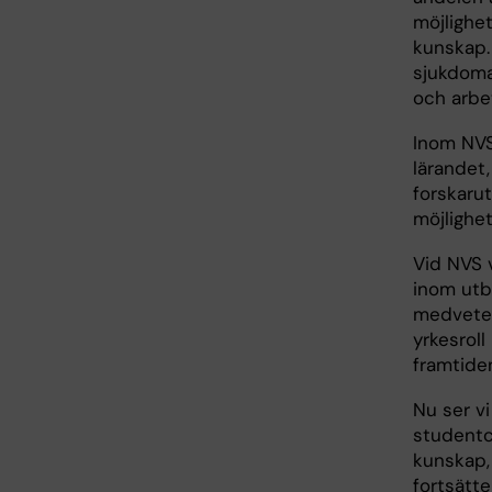
möjlighe
kunskap.
sjukdoma
och arbet
Inom NVS 
lärandet
forskarut
möjlighet
Vid NVS 
inom utbi
medvetenh
yrkesroll
framtide
Nu ser vi
studentc
kunskap, 
fortsätte