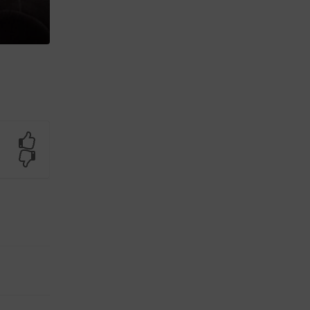
Yes
No