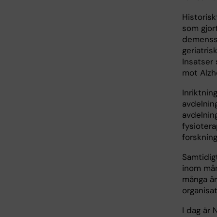
Historis
som gjor
demenssj
geriatris
Insatser
mot Alzh
Inriktni
avdelning
avdelnin
fysioter
forsknin
Samtidig
inom mån
många år
organisat
I dag är