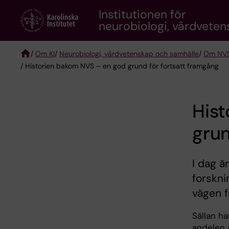
Skip
Institutionen för
to
neurobiologi, vårdvete
main
content
/
Om KI
/
Neurobiologi, vårdvetenskap och samhälle
/
Om NV
/ Historien bakom NVS – en god grund för fortsatt framgång
Breadcrumb
His
grun
I dag ä
forskni
vägen fr
Sällan ha
andelen 