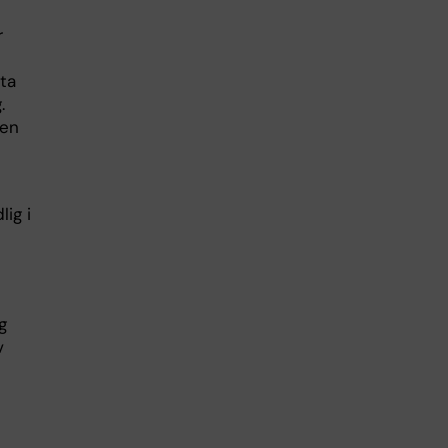
r
ta
.
len
lig i
g
v