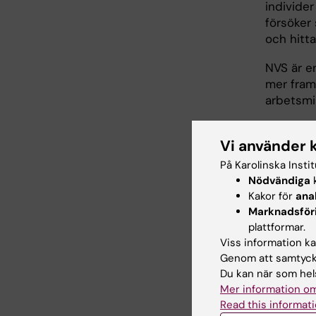
individer
försöker 
och hitta
NVS är en
mer framg
arbetsmil
Som prefe
Vi använder 
vår star
forskning
På Karolinska Insti
omvälvan
Nödvändiga
k
kunskap.
Kakor för
ana
och sjuk
Marknadsför
plattformar.
För att m
Viss information kan
ge våra s
Genom att samtycka
bidra til
Du kan när som hels
bygga up
Mer information om
framtide
Read this informati