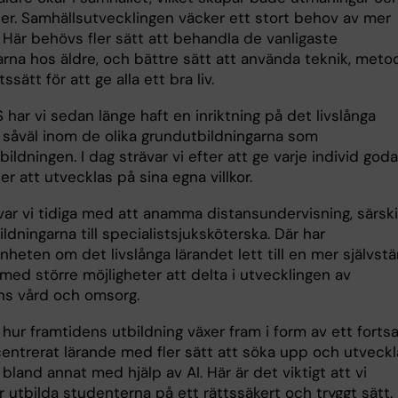
ter. Samhällsutvecklingen väcker ett stort behov av mer
 Här behövs fler sätt att behandla de vanligaste
rna hos äldre, och bättre sätt att använda teknik, meto
ssätt för att ge alla ett bra liv.
har vi sedan länge haft en inriktning på det livslånga
, såväl inom de olika grundutbildningarna som
bildningen. I dag strävar vi efter att ge varje individ goda
er att utvecklas på sina egna villkor.
var vi tidiga med att anamma distansundervisning, särski
ldningarna till specialistsjuksköterska. Där har
eten om det livslånga lärandet lett till en mer självstä
 med större möjligheter att delta i utvecklingen av
ns vård och omsorg.
 hur framtidens utbildning växer fram i form av ett fortsa
entrerat lärande med fler sätt att söka upp och utveckl
bland annat med hjälp av AI. Här är det viktigt att vi
r utbilda studenterna på ett rättssäkert och tryggt sätt