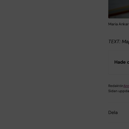
Maria Ankarc
TEXT: Ma
Hade d
Redaktör:
An
Sidan uppda
Dela