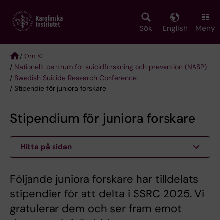
Skip
to
main
Sök
English
Meny
content
/
Om KI
/
Nationellt centrum för suicidforskning och prevention (NASP)
Breadcrumb
/
Swedish Suicide Research Conference
/ Stipendie för juniora forskare
Stipendium för juniora forskare
Hitta på sidan
Följande juniora forskare har tilldelats
stipendier för att delta i SSRC 2025. Vi
gratulerar dem och ser fram emot