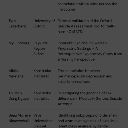
association with suicide across the
life course
Tyra
University of
External validation of the Oxford
Lagerberg
Oxford
Suicide Assessment Tool for Self-
harm (OxSATS)
My Lindberg
Psykiatri
Inpatient Suicides in Swedish
Region
Psychiatric Settings – A
Skåne
Retrospective Exploratory Study from
a Nursing Perspective
Alicia
Karolinska
The association between
Nevriana
Institutet
perimenopausal depression and
suicidal behaviours
Thi Thuy
Karolinska
Investigating the genetics of sex
Dung Nguyen
Institutet
difference in Medically Serious Suicide
Attempt
Beau Michele
Vrije
Identifying subgroups of older men
Nieuwenhuijs
Universiteit
and women at high risk of suicide: a
Brussel
latent class analysis by gender