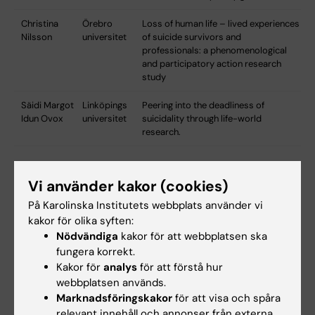
Christina
Örebro
Loss of human life – lived experiences
Nilsson
universitet
of suicide survivors and
professionals: a phenomenological
and participatory action research
study
Säidi Margot
Linköpings
Peering into the deadliness of
Idun Ovox
universitet
suicidality through life-world
research.
Hade du nytta av informationen på denna sida?
Vi använder kakor (cookies)
Yes
På Karolinska Institutets webbplats använder vi
No
kakor för olika syften:
Nödvändiga
kakor för att webbplatsen ska
fungera korrekt.
Kakor för
analys
för att förstå hur
Innehållsgranskare:
webbplatsen används.
Sara Sutori
Marknadsföringskakor
för att visa och spåra
Redaktör:
Beatrice Johansson
Sidan uppdaterad:
2026-04-14
relevant innehåll och annonser från externa