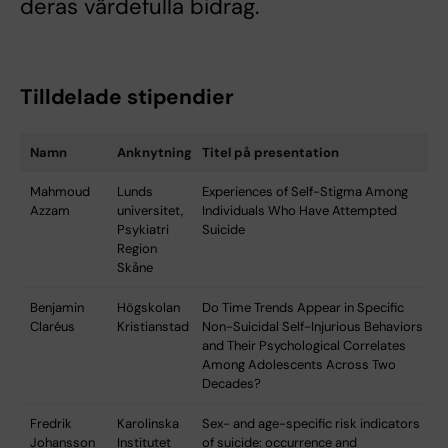
deras värdefulla bidrag.
Tilldelade stipendier
Namn
Anknytning
Titel på presentation
Mahmoud
Lunds
Experiences of Self-Stigma Among
Azzam
universitet,
Individuals Who Have Attempted
Psykiatri
Suicide
Region
Skåne
Benjamin
Högskolan
Do Time Trends Appear in Specific
Claréus
Kristianstad
Non-Suicidal Self-Injurious Behaviors
and Their Psychological Correlates
Among Adolescents Across Two
Decades?
Fredrik
Karolinska
Sex- and age-specific risk indicators
Johansson
Institutet
of suicide: occurrence and