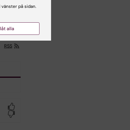
l vänster på sidan.
llåt alla
RSS
Yes
No