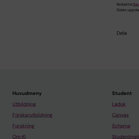
Redaktör:
Sa
Sidan uppda
Dela
Huvudmeny
Student
Utbildning
Ladok
Forskarutbildning
Canvas
Forskning
Schema
Om KI
Studentmej