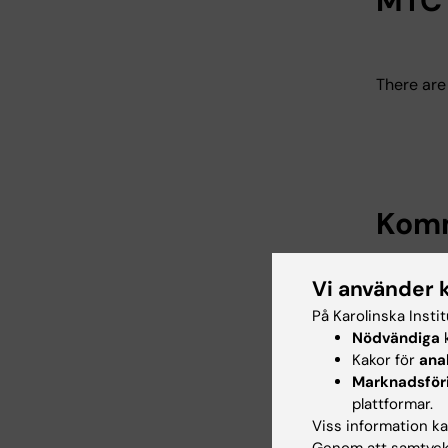
MTC
There are 
Komm
Vi använder 
På Karolinska Insti
Dissert
Nödvändiga
k
Steven
Kakor för
ana
Marknadsför
04-09-
plattformar.
12:00 p
Viss information kan
Welcome
Stevens'
Genom att samtycka