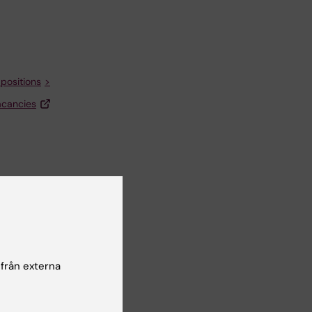
 positions
acancies
 från externa