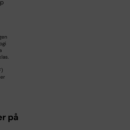
ap
gen
ogi
a
las.
F)
der
er på