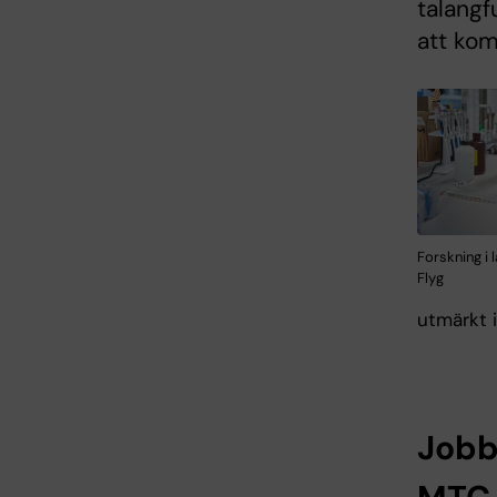
talangf
att kom
Forskning i 
Flyg
utmärkt i
Jobb