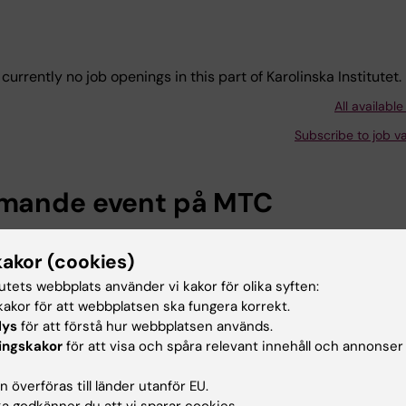
currently no job openings in this part of Karolinska Institutet.
All available
Subscribe to job v
ande event på MTC
kakor (cookies)
tutets webbplats använder vi kakor för olika syften:
ation: Irene
akor för att webbplatsen ska fungera korrekt.
s
lys
för att förstå hur webbplatsen används.
ingskakor
för att visa och spåra relevant innehåll och annonser
2026
9:00 am -
m
 överföras till länder utanför EU.
 to Irene
 dissertation:
 godkänner du att vi sparar cookies.