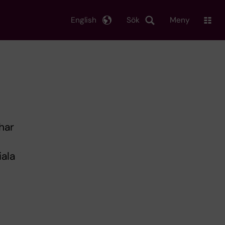
English
Sök
Meny
har
iala