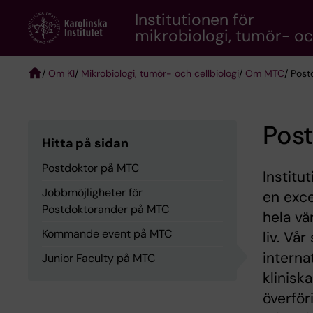
Skip
Institutionen för
to
mikrobiologi, tumör- och
main
content
/
Om KI
/
Mikrobiologi, tumör- och cellbiologi
/
Om MTC
/ Pos
Breadcrumb
Pos
Hitta på sidan
Postdoktor på MTC
Institu
Jobbmöjligheter för
en exce
Postdoktorander på MTC
hela vä
Kommande event på MTC
liv. Vå
interna
Junior Faculty på MTC
klinisk
överför