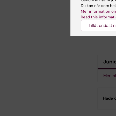
"RNA me
Du kan när som hels
readout 
Mer information om
fitness
Read this informati
antimic
resistan
Tillåt endast 
Juni
Mer in
Hade d