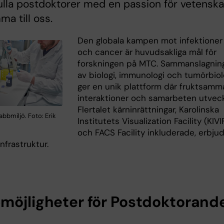
ulla postdoktorer med en passion för vetensk
ma till oss.
Den globala kampen mot infektioner
och cancer är huvudsakliga mål för
forskningen på MTC. Sammanslagnin
av biologi, immunologi och tumörbiol
ger en unik plattform där fruktsamm
interaktioner och samarbeten utveck
Flertalet kärninrättningar, Karolinska
labbmiljö. Foto: Erik
Institutets Visualization Facility (KIVI
och FACS Facility inkluderade, erbju
nfrastruktur.
möjligheter för Postdoktorand