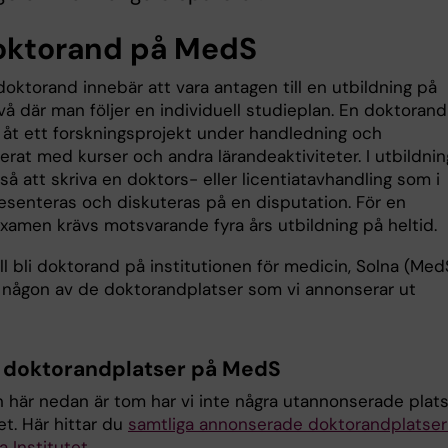
doktorand på MedS
doktorand innebär att vara antagen till en utbildning på
vå där man följer en individuell studieplan. En doktorand
g åt ett forskningsprojekt under handledning och
erat med kurser och andra lärandeaktiviteter. I utbildni
så att skriva en doktors- eller licentiatavhandling som i
resenteras och diskuteras på en disputation. För en
xamen krävs motsvarande fyra års utbildning på heltid.
l bli doktorand på institutionen för medicin, Solna (Med
 någon av de doktorandplatser som vi annonserar ut
.
 doktorandplatser på MedS
n här nedan är tom har vi inte några utannonserade plat
llet. Här hittar du
samtliga annonserade doktorandplatser
a Institutet.