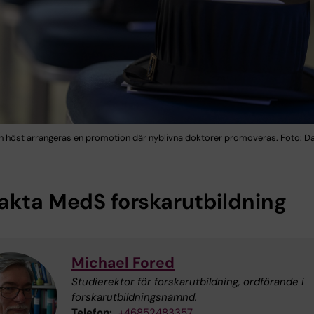
ch höst arrangeras en promotion där nyblivna doktorer promoveras. Foto: D
akta MedS forskarutbildning
Michael Fored
Studierektor för forskarutbildning, ordförande i
forskarutbildningsnämnd.
Telefon:
+46852483357