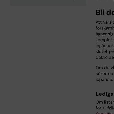
Bli 
Att vara 
forskarni
ägnar si
komplett
ingår ock
slutet p
doktorse
Om du vil
söker du
löpande
Lediga
Om lista
för tillfä
Karolinsk