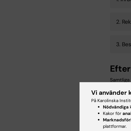
2. Re
3. Be
Efte
Samtliga 
forskaru
Vi använder 
studiepl
doktoran
På Karolinska Insti
antagnin
Nödvändiga
k
Kakor för
ana
Marknadsför
4. Upp
plattformar.