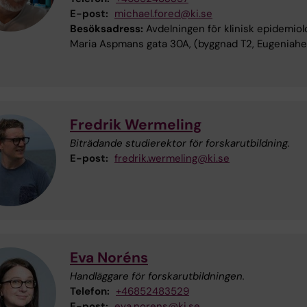
E-post:
michael.fored@ki.se
Besöksadress:
Avdelningen för klinisk epidemiolo
Maria Aspmans gata 30A, (byggnad T2, Eugeniah
Fredrik Wermeling
Biträdande studierektor för forskarutbildning.
E-post:
fredrik.wermeling@ki.se
Eva Noréns
Handläggare för forskarutbildningen.
Telefon:
+46852483529
E-post:
eva.norens@ki.se