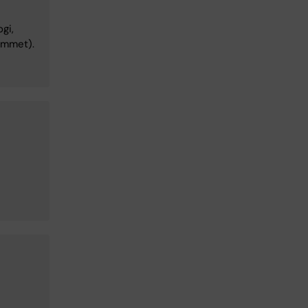
gi,
emmet).