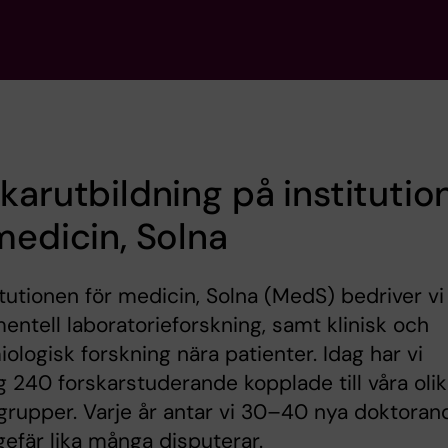
karutbildning på institutio
medicin, Solna
itutionen för medicin, Solna (MedS) bedriver vi
entell laboratorieforskning, samt klinisk och
ologisk forskning nära patienter. Idag har vi
 240 forskarstuderande kopplade till våra oli
grupper. Varje år antar vi 30–40 nya doktoran
efär lika många disputerar.