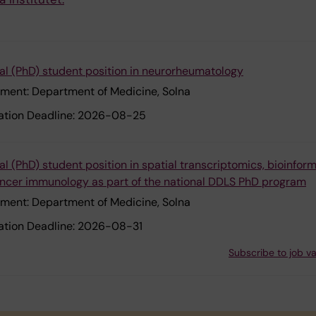
al (PhD) student position in neurorheumatology
ment:
Department of Medicine, Solna
ation Deadline:
2026-08-25
l (PhD) student position in spatial transcriptomics, bioinform
ncer immunology as part of the national DDLS PhD program
ment:
Department of Medicine, Solna
ation Deadline:
2026-08-31
Subscribe to job v