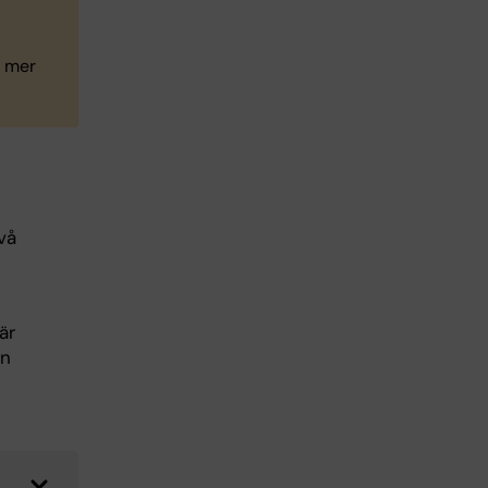
a mer
vå
är
en
s