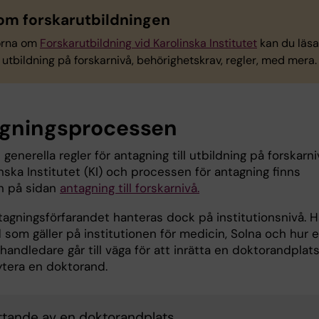
om forskarutbildningen
orna om
Forskarutbildning vid Karolinska Institutet
kan du läs
 utbildning på forskarnivå, behörighetskrav, regler, med mera.
gningsprocessen
 generella regler för antagning till utbildning på forskarni
nska Institutet (KI) och processen för antagning finns
n på sidan
antagning till forskarnivå.
tagningsförfarandet hanteras dock på institutionsnivå. H
d som gäller på institutionen för medicin, Solna och hur 
handledare går till väga för att inrätta en doktorandplat
ytera en doktorand.
rättande av en doktorandplats