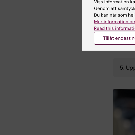
Viss information kan
semin
Genom att samtycka
Du kan när som hels
Mer information om
Väge
Read this informati
Tillåt endast 
Under ut
halvtidsk
5. Upp