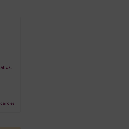
atics,
acancies