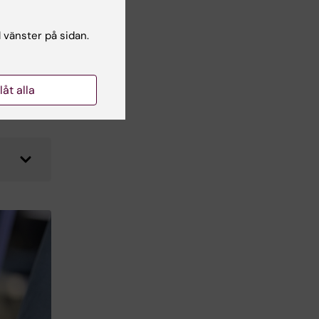
l vänster på sidan.
llåt alla
ion.