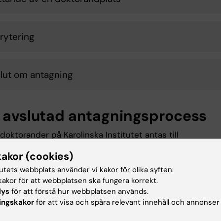
krytering
slut om antagning
r avslutad antagningsprocess
doktorander på Karolinska Institutet antas till
tbildningsämnet
medicinsk vetenskap.
Den
allmänna
kakor (cookies)
anen för medicinsk vetenskap
ska också ligga till grund f
dens individuella studieplan som ska upprättas när
tutets webbplats använder vi kakor för olika syften:
gsprocessen är avslutad.
akor för att webbplatsen ska fungera korrekt.
lys
för att förstå hur webbplatsen används.
ingskakor
för att visa och spåra relevant innehåll och annonser
rättande av individuell studieplan (ISP), ISP-