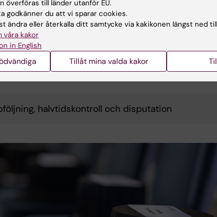
 överföras till länder utanför EU.
arium och fastställande av ISP
 godkänner du att vi sparar cookies.
t ändra eller återkalla ditt samtycke via kakikonen längst ned til
 våra kakor
n mot disputation
on in English
nödvändiga
Tillåt mina valda kakor
Ti
bildningens gång görs årliga uppföljningar och en
ontroll innan det är dags att börja förbereda för disputat
följning, halvtidskontroll och disputation