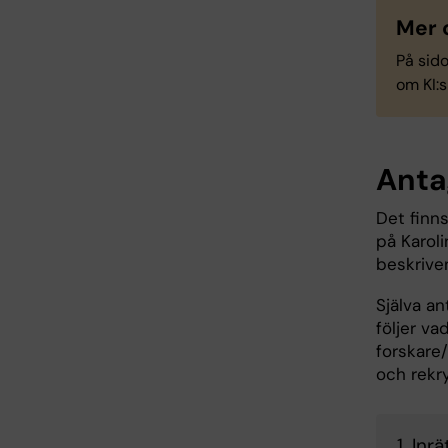
Mer 
På sid
om KI:s
Anta
Det finns
på Karoli
beskrive
Själva an
följer va
forskare/
och rekr
1. In