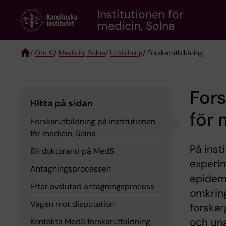
Skip
Institutionen för
to
medicin, Solna
main
content
/
Om KI
/
Medicin, Solna
/
Utbildning
/ Forskarutbildning
Breadcrumb
Fors
Hitta på sidan
för 
Forskarutbildning på institutionen
för medicin, Solna
På inst
Bli doktorand på MedS
experim
Antagningsprocessen
epidemi
Efter avslutad antagningsprocess
omkring
Vägen mot disputation
forskar
och ung
Kontakta MedS forskarutbildning