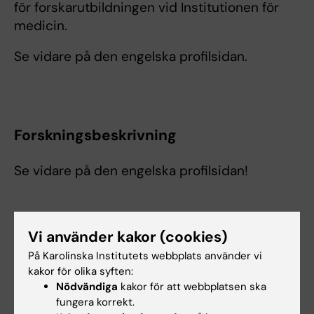
för forskarutbildningen vid Institutionen för
medicin.
Se vidare på den engelska profilsidan.
Forskningsbeskrivning
Se vidare på den engelska profilsidan!
Vi använder kakor (cookies)
Forskningsområden:
På Karolinska Institutets webbplats använder vi
Epidemiologi
Njurmedicin
Reumatologi
kakor för olika syften:
Nödvändiga
kakor för att webbplatsen ska
Är du Michael Fored?
fungera korrekt.
Redigera din profil