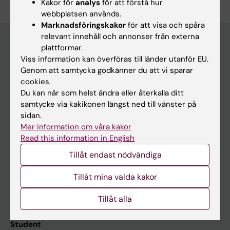
Kakor för
analys
för att förstå hur
webbplatsen används.
Marknadsföringskakor
för att visa och spåra
relevant innehåll och annonser från externa
plattformar.
Viss information kan överföras till länder utanför EU.
Huvudmeny
Genom att samtycka godkänner du att vi sparar
Utbildning
cookies.
Du kan när som helst ändra eller återkalla ditt
Forskarutbildning
samtycke via kakikonen längst ned till vänster på
Forskning
sidan.
Mer information om våra kakor
Om KI
Read this information in English
Tillåt endast nödvändiga
På gång
Tillåt mina valda kakor
Nyheter
Kalender
Tillåt alla
Student