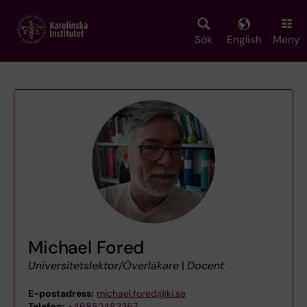
Skip
to
main
Sök
English
Meny
content
Michael Fored
Universitetslektor/Överläkare
|
Docent
E-postadress:
michael.fored@ki.se
Telefon:
+46852483357