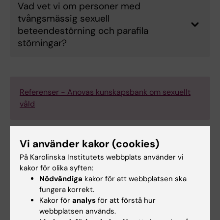
Vad vet vi om personer med
tvångsmässig sexuell
beteendestörning och parafila
störningar?
Referenser - Anovas kunskapsbank om sexuellt
våld
Vi använder kakor (cookies)
Hade du nytta av informationen på denna sida?
På Karolinska Institutets webbplats använder vi
kakor för olika syften:
Yes
Nödvändiga
kakor för att webbplatsen ska
No
fungera korrekt.
Kakor för
analys
för att förstå hur
webbplatsen används.
Innehållsgranskare: