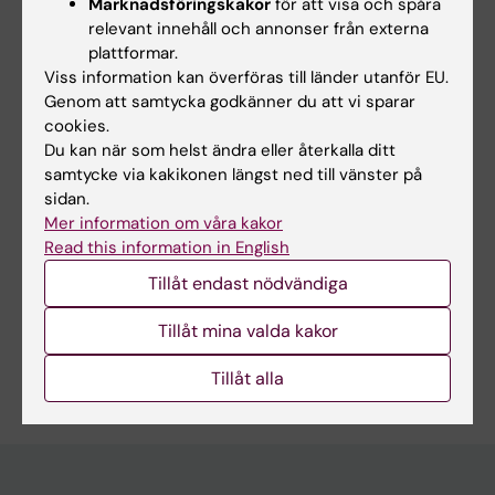
Marknadsföringskakor
för att visa och spåra
Milla Emilia Leskinen
relevant innehåll och annonser från externa
Redaktör:
Karin Vikström
plattformar.
Sidan uppdaterad:
2026-02-20
Viss information kan överföras till länder utanför EU.
Genom att samtycka godkänner du att vi sparar
cookies.
Dela
Du kan när som helst ändra eller återkalla ditt
samtycke via kakikonen längst ned till vänster på
sidan.
Mer information om våra kakor
Read this information in English
Mer om det här ämnet
Tillåt endast nödvändiga
Anovas kunskapsbank
Tillåt mina valda kakor
Tillåt alla