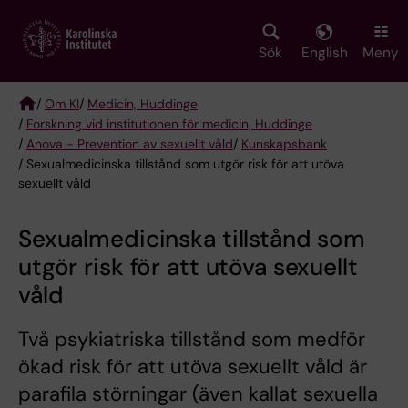
Skip
to
main
Sök
English
Meny
content
/
Om KI
/
Medicin, Huddinge
/
Forskning vid institutionen för medicin, Huddinge
Breadcrumb
/
Anova - Prevention av sexuellt våld
/
Kunskapsbank
/ Sexualmedicinska tillstånd som utgör risk för att utöva
sexuellt våld
Sexualmedicinska tillstånd som
utgör risk för att utöva sexuellt
våld
Två psykiatriska tillstånd som medför
ökad risk för att utöva sexuellt våld är
parafila störningar (även kallat sexuella