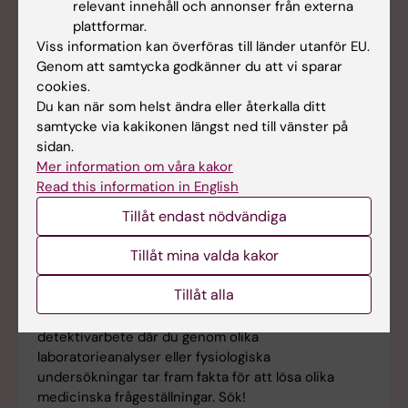
relevant innehåll och annonser från externa
plattformar.
Viss information kan överföras till länder utanför EU.
Genom att samtycka godkänner du att vi sparar
cookies.
Du kan när som helst ändra eller återkalla ditt
samtycke via kakikonen längst ned till vänster på
sidan.
Mer information om våra kakor
Read this information in English
Tillåt endast nödvändiga
Biomedicinska analytiker­programmet
Tillåt mina valda kakor
Institutionen för laboratoriemedicin har
programansvar för Biomedicinska
Tillåt alla
analytikerprogrammet. Den biomedicinska
analytikerns yrke kan beskrivas som ett
detektivarbete där du genom olika
laboratorieanalyser eller fysiologiska
undersökningar tar fram fakta för att lösa olika
medicinska frågeställningar. Sök!