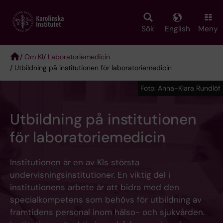
Skip
to
main
Sök
English
Meny
content
/
Om KI
/
Laboratoriemedicin
/ Utbildning på institutionen för laboratoriemedicin
Breadcrumb
Foto: Anna-Klara Rundlöf
Utbildning på institutionen
för laboratoriemedicin
Institutionen är en av KIs största
undervisningsinstitutioner. En viktig del i
institutionens arbete är att bidra med den
specialkompetens som behövs för utbildning av
framtidens personal inom hälso- och sjukvården.