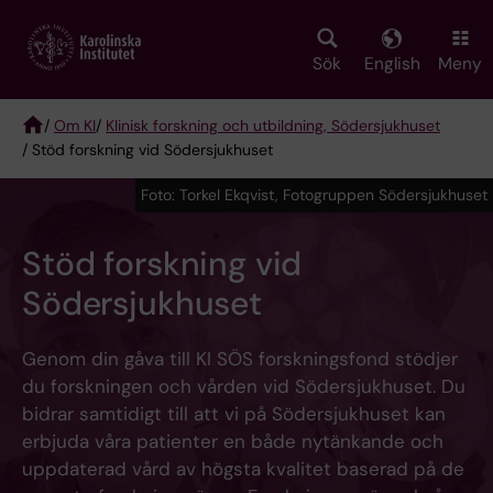
Skip
to
main
Sök
English
Meny
content
/
Om KI
/
Klinisk forskning och utbildning, Södersjukhuset
/ Stöd forskning vid Södersjukhuset
Breadcrumb
Foto: Torkel Ekqvist, Fotogruppen Södersjukhuset
Stöd forskning vid
Södersjukhuset
Genom din gåva till KI SÖS forskningsfond stödjer
du forskningen och vården vid Södersjukhuset. Du
bidrar samtidigt till att vi på Södersjukhuset kan
erbjuda våra patienter en både nytänkande och
uppdaterad vård av högsta kvalitet baserad på de