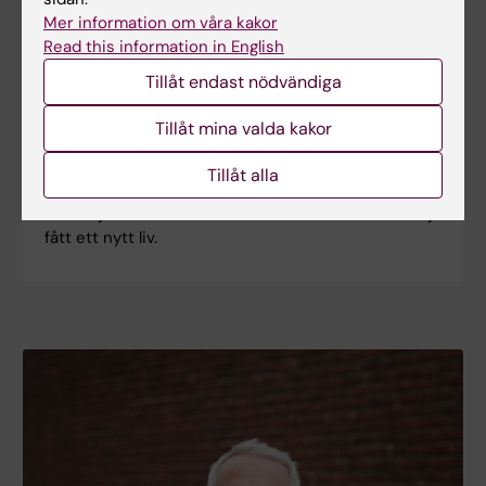
Mer information om våra kakor
Read this information in English
Tillåt endast nödvändiga
Behandling vid Södersjukhuset har gett mig
ett nytt liv
Tillåt mina valda kakor
21-åriga Linnéa Camel har varit svårt allergisk mot
mjölk och ägg sedan födseln. Tack vare en
Tillåt alla
behandlingsmetod som tagits fram på
Södersjukhuset har både Linnéa och hennes familj
fått ett nytt liv.