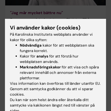
"Jag mår mycket bättre nu"
Sommaren avslutades inte som Christer, 77 år,
hade planerat. Egentligen skulle han och hans fru ha
Vi använder kakor (cookies)
åkt upp till släktens hus i Dalarna för att delta i en
På Karolinska Institutets webbplats använder vi
byfest. I stället fick de åka in till akuten på
kakor för olika syften:
Södersjukhuset. En lång tids värk i kroppen, särskilt
Nödvändiga
kakor för att webbplatsen ska
i benen, hade blivit värre och nu gick det inte
fungera korrekt.
längre att stödja på benen.
Kakor för
analys
för att förstå hur
webbplatsen används.
Marknadsföringskakor
för att visa och spåra
relevant innehåll och annonser från externa
plattformar.
Viss information kan överföras till länder utanför EU.
Genom att samtycka godkänner du att vi sparar
cookies.
Du kan när som helst ändra eller återkalla ditt
samtycke via kakikonen längst ned till vänster på
sidan.