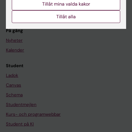
Forskning
Tillåt mina valda kakor
Om KI
Tillåt alla
På gång
Nyheter
Kalender
Student
Ladok
Canvas
Schema
Studentmejlen
Kurs- och programwebbar
Student på KI