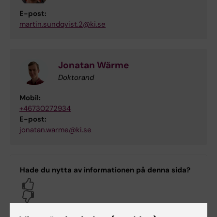
E-post:
martin.sundqvist.2@ki.se
Jonatan Wärme
Doktorand
Mobil:
+46730272934
E-post:
jonatan.warme@ki.se
Hade du nytta av informationen på denna sida?
Yes
No