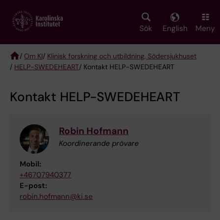
Skip
to
main
Sök
English
Meny
content
/
Om KI
/
Klinisk forskning och utbildning, Södersjukhuset
/
HELP-SWEDEHEART
/ Kontakt HELP-SWEDEHEART
Breadcrumb
Kontakt HELP-SWEDEHEART
Robin Hofmann
Koordinerande prövare
Mobil:
+46707940377
E-post:
robin.hofmann@ki.se