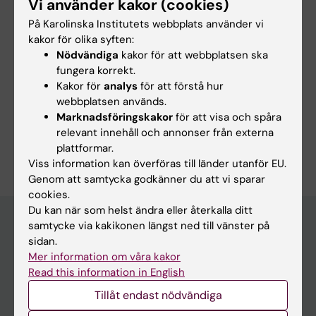
Vi använder kakor (cookies)
Innehållsgranskare:
På Karolinska Institutets webbplats använder vi
Robin Hofmann
kakor för olika syften:
Sidan uppdaterad:
2026-02-02
Nödvändiga
kakor för att webbplatsen ska
fungera korrekt.
Kakor för
analys
för att förstå hur
Dela
webbplatsen används.
Marknadsföringskakor
för att visa och spåra
relevant innehåll och annonser från externa
plattformar.
Viss information kan överföras till länder utanför EU.
Genom att samtycka godkänner du att vi sparar
cookies.
Du kan när som helst ändra eller återkalla ditt
samtycke via kakikonen längst ned till vänster på
sidan.
Huvudmeny
Mer information om våra kakor
Read this information in English
Utbildning
Tillåt endast nödvändiga
Forskarutbildning