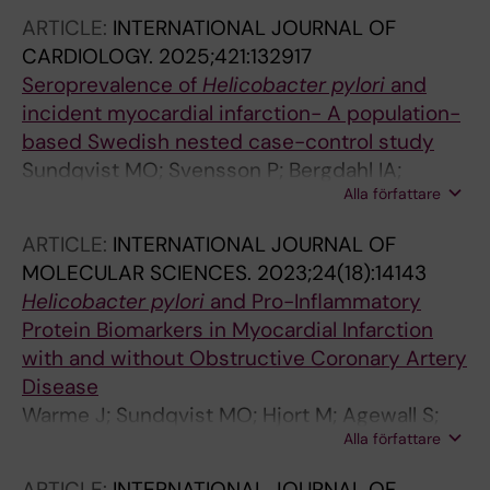
ARTICLE:
INTERNATIONAL JOURNAL OF
CARDIOLOGY.
2025;421:132917
Seroprevalence of
Helicobacter
pylori
and
incident myocardial infarction- A population-
based Swedish nested case-control study
Sundqvist MO; Svensson P; Bergdahl IA;
Alla författare
Wennberg P; Tornvall P; Andersson JSO;
Hofmann R
ARTICLE:
INTERNATIONAL JOURNAL OF
MOLECULAR SCIENCES.
2023;24(18):14143
Helicobacter pylori
and Pro-Inflammatory
Protein Biomarkers in Myocardial Infarction
with and without Obstructive Coronary Artery
Disease
Warme J; Sundqvist MO; Hjort M; Agewall S;
Alla författare
Collste O; Ekenback C; Frick M; Henareh L;
Hofman-Bang C; Spaak J; Sorensson P; Y-
ARTICLE:
INTERNATIONAL JOURNAL OF