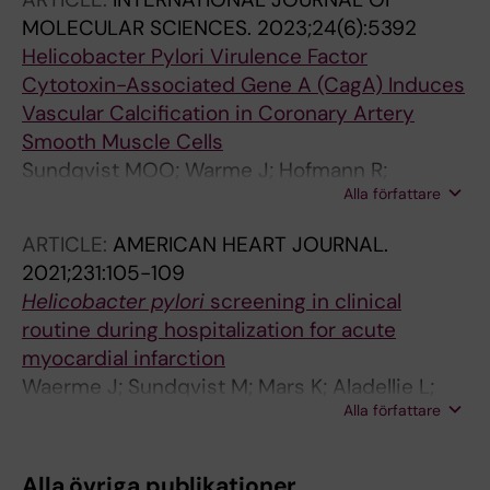
Hassan S; Svensson P; Lindahl B; Hofmann R;
MOLECULAR SCIENCES.
2023;24(6):5392
Tornvall P
Helicobacter Pylori Virulence Factor
Cytotoxin-Associated Gene A (CagA) Induces
Vascular Calcification in Coronary Artery
Smooth Muscle Cells
Sundqvist MOO; Warme J; Hofmann R;
Alla författare
Pawelzik S-C; Back M
ARTICLE:
AMERICAN HEART JOURNAL.
2021;231:105-109
Helicobacter pylori
screening in clinical
routine during hospitalization for acute
myocardial infarction
Waerme J; Sundqvist M; Mars K; Aladellie L;
Alla författare
Pawelzik S-C; Erlinge D; Jernberg T; James S;
Hofmann R; Baeck M
Alla övriga publikationer