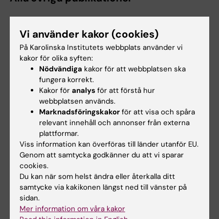
DOCTORAL THESIS:
2026
Vi använder kakor (cookies)
The role of helicobacter pylori in coronary
heart disease : laboratory, observational, and
På Karolinska Institutets webbplats använder vi
kakor för olika syften:
interventional studies
Nödvändiga
kakor för att webbplatsen ska
Sundqvist M
fungera korrekt.
Kakor för
analys
för att förstå hur
STUDY PROTOCOL:
AMERICAN HEART
webbplatsen används.
JOURNAL.
2025;286:66-74
Marknadsföringskakor
för att visa och spåra
HELicobacter
Pylori
screening to prevent
relevant innehåll och annonser från externa
gastrointestinal bleeding in patients with
plattformar.
Viss information kan överföras till länder utanför EU.
acute Myocardial Infarction (HELP-MI
Genom att samtycka godkänner du att vi sparar
SWEDEHEART)- Design and rationale of a
cookies.
cluster randomized, crossover, registry-based
Du kan när som helst ändra eller återkalla ditt
clinical trial
samtycke via kakikonen längst ned till vänster på
Hofmann R; James S; Sundqvist MO; Warme J;
sidan.
Alla författare
Frobert O; Angeras O; Hellstrom PM;
Mer information om våra kakor