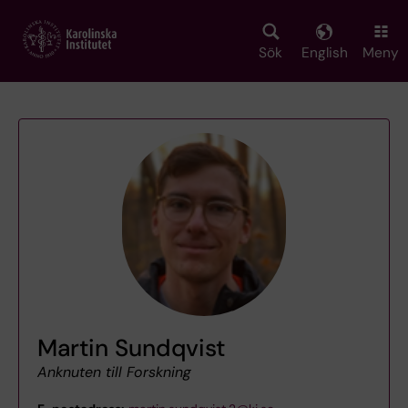
Skip
to
main
Sök
English
Meny
content
Martin Sundqvist
Anknuten till Forskning