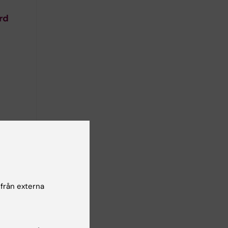
rd
Yes
No
 från externa