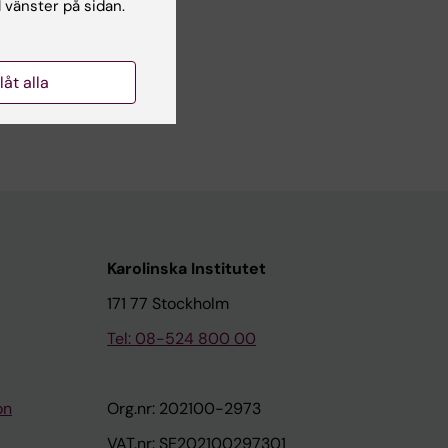
l vänster på sidan.
llåt alla
Karolinska Institutet
171 77 Stockholm
Tel: 08-524 800 00
on
Org.nr: 202100-2973
VAT.nr: SE202100297301