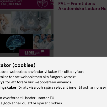
FAL – Framtidens
Akademiska Ledare No
kakor (cookies)
tutets webbplats använder vi kakor för olika syften:
akor för att webbplatsen ska fungera korrekt.
lys
för att förstå hur webbplatsen används.
u nytta av informationen på denna sida?
ingskakor
för att visa och spåra relevant innehåll och annonser
 överföras till länder utanför EU.
 godkänner du att vi sparar cookies.
aine Legaspi