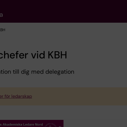
a
KBH
chefer vid KBH
tion till dig med delegation
jer för ledarskap