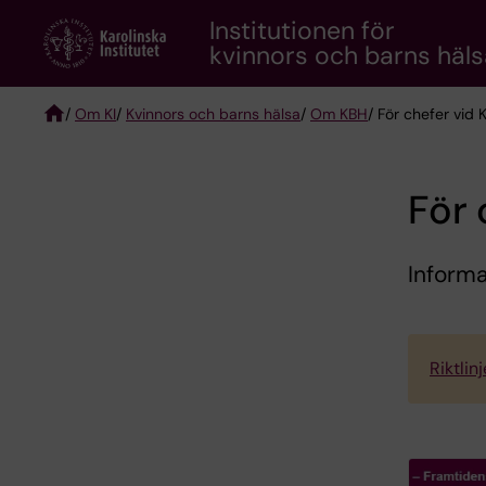
Skip
Institutionen för
to
kvinnors och barns häls
main
content
/
Om KI
/
Kvinnors och barns hälsa
/
Om KBH
/ För chefer vid 
Breadcrumb
För 
Informa
Riktlin