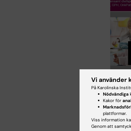
Vi använder 
På Karolinska Insti
Nödvändiga
k
Kakor för
ana
Hade d
Marknadsför
plattformar.
Viss information kan
Genom att samtycka
Redaktör:
Jel