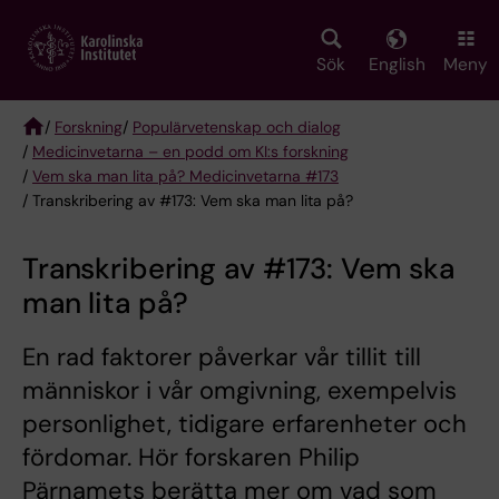
Skip
to
main
Sök
English
Meny
content
/
Forskning
/
Populärvetenskap och dialog
/
Medicinvetarna – en podd om KI:s forskning
Breadcrumb
/
Vem ska man lita på? Medicinvetarna #173
/ Transkribering av #173: Vem ska man lita på?
Transkribering av #173: Vem ska
man lita på?
En rad faktorer påverkar vår tillit till
människor i vår omgivning, exempelvis
personlighet, tidigare erfarenheter och
fördomar. Hör forskaren Philip
Pärnamets berätta mer om vad som