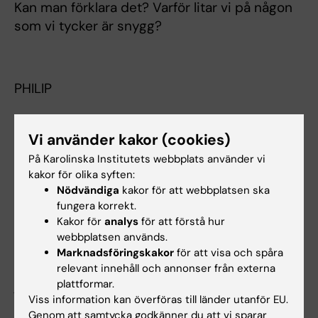
Kan man förklara det? Varför litar vi på någon
som vi tycker är snygg?
PHILIP
Det finns ingen helt vedertagen förklaring. Den
här sortens effekter kallas för haloeffekter,
Vi använder kakor (cookies)
som betyder helt enkelt när vi har fångat upp
På Karolinska Institutets webbplats använder vi
någon god egenskap hos någon vi vill bedöma
kakor för olika syften:
Nödvändiga
kakor för att webbplatsen ska
så kan godheten i den egenskapen spilla över
fungera korrekt.
till att vi antar att den personen har andra
Kakor för
analys
för att förstå hur
goda egenskaper som inte är relaterade till
webbplatsen används.
den första. Så till exempel om jag tycker att du
Marknadsföringskakor
för att visa och spåra
är attraktiv, vilket är en god egenskap, så kan
relevant innehåll och annonser från externa
plattformar.
jag tänka mig att detta gör att du har andra
Viss information kan överföras till länder utanför EU.
goda egenskaper, till exempel då att du är
Genom att samtycka godkänner du att vi sparar