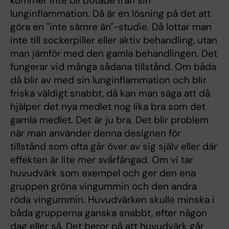
kommer inte bli botade från sin
lunginflammation. Då är en lösning på det att
göra en "inte sämre än"-studie. Då lottar man
inte till sockerpiller eller aktiv behandling, utan
man jämför med den gamla behandlingen. Det
fungerar vid många sådana tillstånd. Om båda
då blir av med sin lunginflammation och blir
friska väldigt snabbt, då kan man säga att då
hjälper det nya medlet nog lika bra som det
gamla medlet. Det är ju bra. Det blir problem
när man använder denna designen för
tillstånd som ofta går över av sig själv eller där
effekten är lite mer svårfångad. Om vi tar
huvudvärk som exempel och ger den ena
gruppen gröna vingummin och den andra
röda vingummin. Huvudvärken skulle minska i
båda grupperna ganska snabbt, efter någon
dag eller så. Det beror på att huvudvärk går