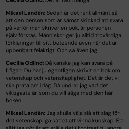
Cecilia Odlind:
Det är rätt många.
Mikael Landén:
Sedan är det rent allmänt så
att den person som är sämst skickad att svara
på varför man skriver en bok, är personen
själv förstås. Människor ger ju alltid trovärdiga
förklaringar till sitt beteende även när det är
uppenbart felaktigt. Och så även jag.
Cecilia Odlind:
Då kanske jag kan svara på
frågan. Du har ju egentligen skrivit en bok om
vetenskap och vetenskaplighet. Det är det vi
ska prata om idag. Då undrar jag vad det
viktigaste är, som du vill säga med den här
boken.
Mikael Landén:
Jag skulle vilja slå ett slag för
det vetenskapliga sättet att vinna kunskap. Ett
sätt jag gör är att ställa det i kontrast till andra