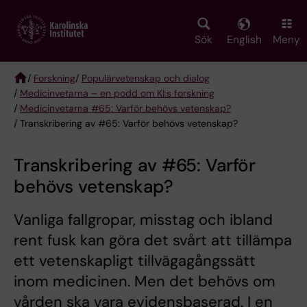
Skip
to
main
Sök
English
Meny
content
/
Forskning
/
Populärvetenskap och dialog
/
Medicinvetarna – en podd om KI:s forskning
Breadcrumb
/
Medicinvetarna #65: Varför behövs vetenskap?
/ Transkribering av #65: Varför behövs vetenskap?
Transkribering av #65: Varför
behövs vetenskap?
Vanliga fallgropar, misstag och ibland
rent fusk kan göra det svårt att tillämpa
ett vetenskapligt tillvägagångssätt
inom medicinen. Men det behövs om
vården ska vara evidensbaserad. I en