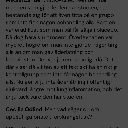
Mikael Landén:
1800-talet. Men den här
mannen som gjorde den här studien, han
bestämde sig för att även titta på en grupp
som inte fick någon behandling alls. Bara en
varierad kost som man väl får säga i placebo.
Då dog bara sju procent. Överlevnaden var
mycket högre om man inte gjorde någonting
alls än om man gav åderlåtning och
kräkvinsten. Det var ju rent skadligt då. Det
där visar då vikten av att faktiskt ha en riktig
kontrollgrupp som inte får någon behandling
alls. Nu ger vi ju inte åderlåtning i offentlig
sjukvård längre mot lunginflammation, och det
är ju tack vare den här studien.
Cecilia Odlind:
Men vad säger du om
uppsåtliga brister, forskningsfusk?