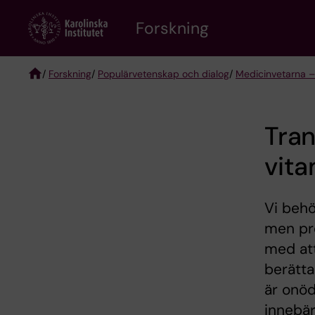
Skip
Forskning
to
main
content
/
Forskning
/
Populärvetenskap och dialog
/
Medicinvetarna –
Breadcrumb
Tran
vita
Vi behöv
men pr
med att
berätta
är onöd
innebär