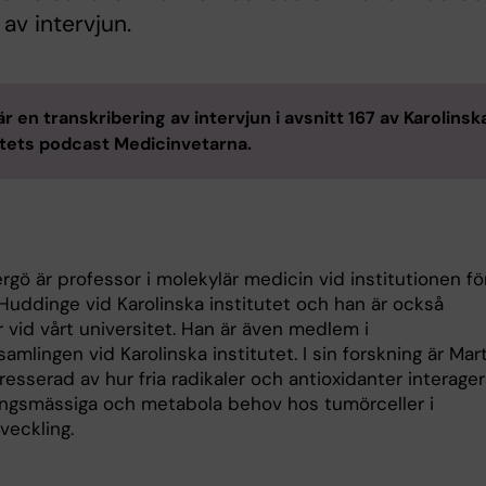
 av intervjun.
är en transkribering av intervjun i avsnitt 167 av Karolinsk
utets podcast Medicinvetarna.
rgö är professor i molekylär medicin vid institutionen fö
Huddinge vid Karolinska institutet och han är också
 vid vårt universitet. Han är även medlem i
amlingen vid Karolinska institutet. I sin forskning är Mar
resserad av hur fria radikaler och antioxidanter interager
ngsmässiga och metabola behov hos tumörceller i
veckling.