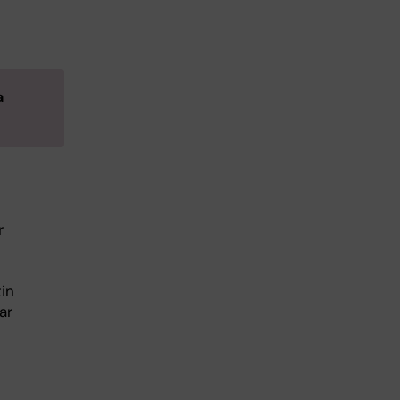
a
r
tin
ar