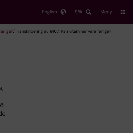
English
Sök
Meny
arliga?
/ Transkribering av #167: Kan vitaminer vara farliga?
a,
gö
de