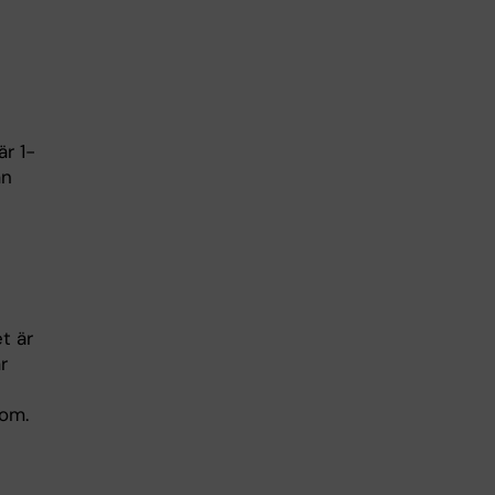
r 1-
an
t är
r
dom.