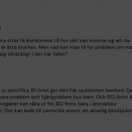
S
a strax få återkomma till hur det kan komma sig att de ä
 är åtta stycken. Men vad kan man få för problem om m
 sig tillräckligt i det här fallet?
 ju specifika. B1-brist ger den här sjukdomen beriberi. De
iska problem och hjärtproblem hos barn. Och B12-brist ä
eganer kan råka ut för. B12 finns bara i animaliska
. Det kan leda till perniciös anemi, en allvarlig blodsjuk