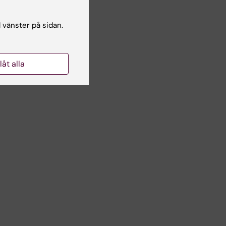
tis,
l vänster på sidan.
ch
h
llåt alla