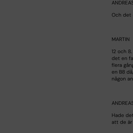
ANDREA
Och det 
MARTIN
12 och 8.
det en f
flera gån
en B8 då
någon an
ANDREA
Hade det 
att de är