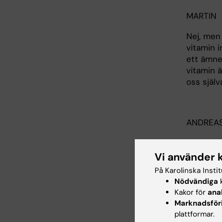
MARTIN
Nej, men 
vitamin i
ett ämne 
vitamin 
oss själv
ANDREA
Jag fatta
liten rep
Vi använder 
Men vitam
På Karolinska Insti
får tillrä
Nödvändiga
k
Kakor för
ana
Marknadsför
plattformar.
MARTIN