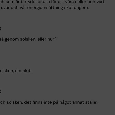
h som är betydelsefulla för att våra celler och vårt
svar och vår energiomsättning ska fungera.
S
å genom solsken, eller hur?
lsken, absolut.
S
ch solsken, det finns inte på något annat ställe?