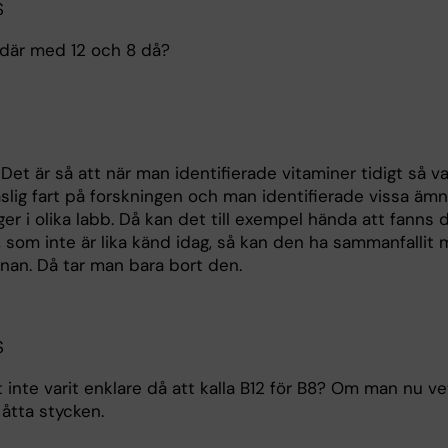
S
där med 12 och 8 då?
 Det är så att när man identifierade vitaminer tidigt så va
aslig fart på forskningen och man identifierade vissa äm
ger i olika labb. Då kan det till exempel hända att fanns 
, som inte är lika känd idag, så kan den ha sammanfallit
nan. Då tar man bara bort den.
S
inte varit enklare då att kalla B12 för B8? Om man nu ve
 åtta stycken.