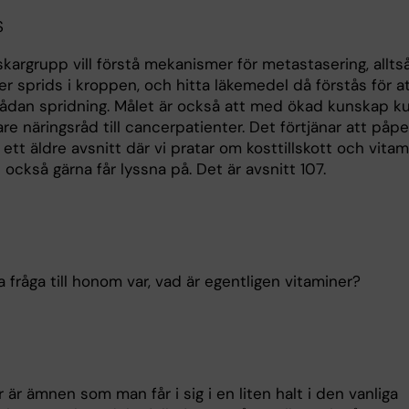
S
kargrupp vill förstå mekanismer för metastasering, allts
r sprids i kroppen, och hitta läkemedel då förstås för a
ådan spridning. Målet är också att med ökad kunskap k
are näringsråd till cancerpatienter. Det förtjänar att påp
r ett äldre avsnitt där vi pratar om kosttillskott och vitam
ckså gärna får lyssna på. Det är avsnitt 107.
a fråga till honom var, vad är egentligen vitaminer?
 är ämnen som man får i sig i en liten halt i den vanliga