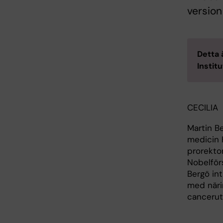
version
Detta 
Instit
CECILIA
Martin Be
medicin 
prorektor
Nobelförs
Bergö int
med näri
cancerut