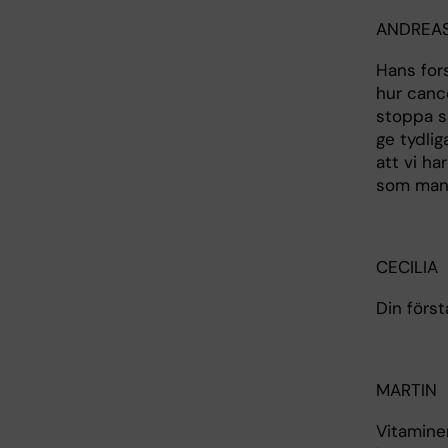
ANDREA
Hans fors
hur cance
stoppa s
ge tydlig
att vi ha
som man o
CECILIA
Din först
MARTIN
Vitaminer