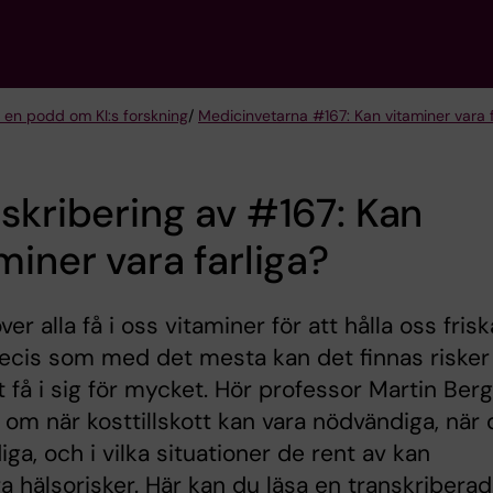
 en podd om KI:s forskning
/
Medicinvetarna #167: Kan vitaminer vara f
skribering av #167: Kan
miner vara farliga?
er alla få i oss vitaminer för att hålla oss frisk
ecis som med det mesta kan det finnas risker
 få i sig för mycket. Hör professor Martin Ber
 om när kosttillskott kan vara nödvändiga, när 
iga, och i vilka situationer de rent av kan
a hälsorisker. Här kan du läsa en transkriberad