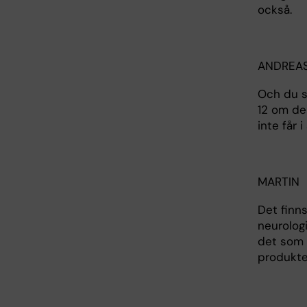
också.
ANDREA
Och du sk
12 om de
inte får i
MARTIN
Det finns
neurolog
det som v
produkter