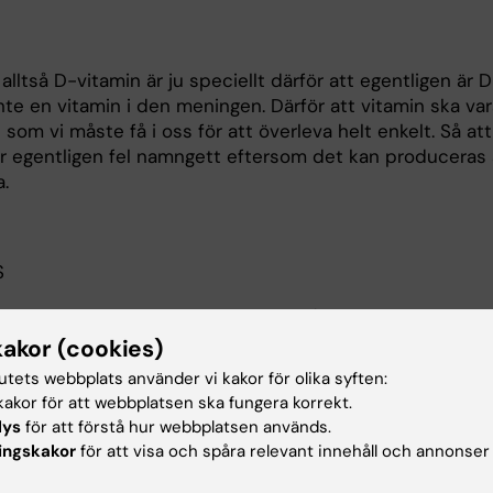
alltså D-vitamin är ju speciellt därför att egentligen är 
nte en vitamin i den meningen. Därför att vitamin ska va
som vi måste få i oss för att överleva helt enkelt. Så at
är egentligen fel namngett eftersom det kan produceras
a.
S
r. Ska vi ta dem i bokstavsordning då, bara helt kort, so
etition. Det har handlat om vitaminer förut i den här pod
kakor (cookies)
in A då, hur får vi i oss det och vad kan hända om vi in
tutets webbplats använder vi kakor för olika syften:
ckligt?
akor för att webbplatsen ska fungera korrekt.
lys
för att förstå hur webbplatsen används.
ingskakor
för att visa och spåra relevant innehåll och annonser