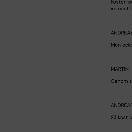
kosten oc
immunför
ANDREA
Men ocks
MARTIN
Genom so
ANDREA
Så kost o