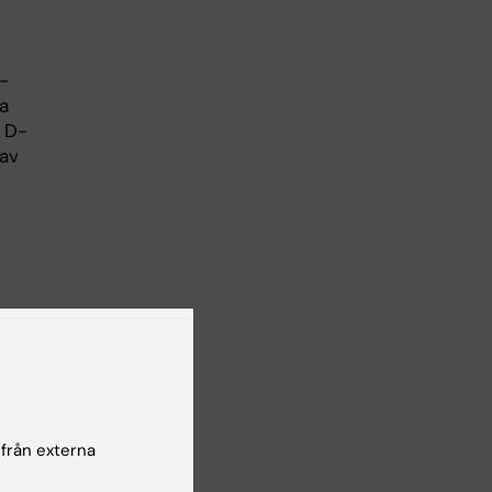
D-
ra
t D-
 av
m en
den.
te
 från externa