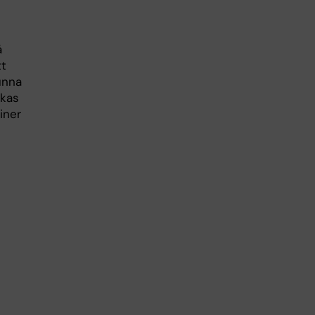
å
tt
unna
ekas
iner