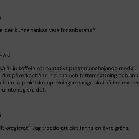
S
le det kunna tänkas vara för substans?
OHAN
 så är ju koffein ett tentativt prestationshöjande medel.
 det påverkar både hjärnan och fettomsättning och ann
lturella, praktiska, spridningsmässiga skäl så har man va
a inte reglera det.
S
lt oreglerat? Jag trodde att det fanns en övre gräns.