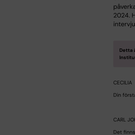
påverka
2024. H
intervju
Detta 
Instit
CECILIA
Din först
CARL J
Det finns