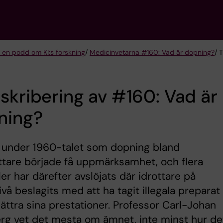
 en podd om KI:s forskning
/
Medicinvetarna #160: Vad är dopning?
/ 
skribering av #160: Vad är
ning?
r under 1960-talet som dopning bland
ottare började få uppmärksamhet, och flera
er har därefter avslöjats där idrottare på
ivå beslagits med att ha tagit illegala preparat 
bättra sina prestationer. Professor Carl-Johan
rg vet det mesta om ämnet, inte minst hur de