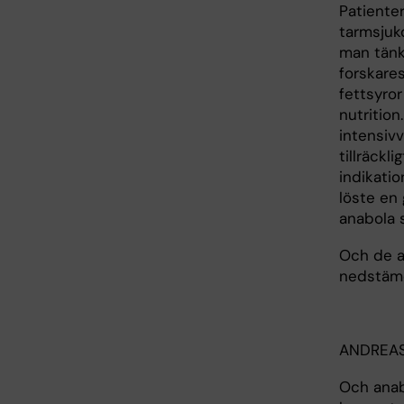
Patiente
tarmsjuk
man tänka
forskare
fettsyror
nutritio
intensiv
tillräckl
indikati
löste en
anabola 
Och de a
nedstämd
ANDREA
Och anabo