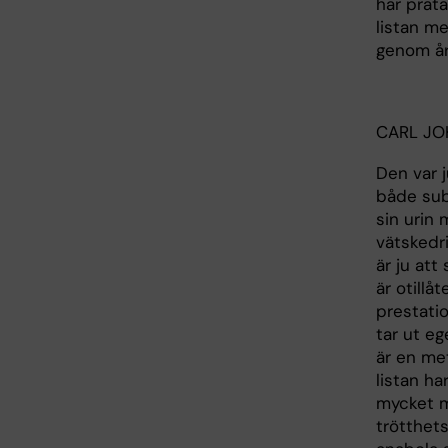
har prata
listan m
genom år
CARL J
Den var j
både sub
sin urin 
vätskedr
är ju att
är otillå
prestatio
tar ut eg
är en me
listan ha
mycket m
trötthet