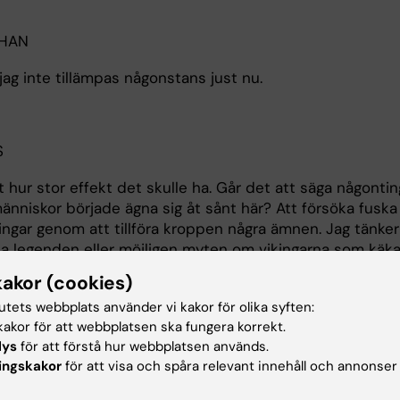
OHAN
jag inte tillämpas någonstans just nu.
S
hur stor effekt det skulle ha. Går det att säga någontin
nniskor började ägna sig åt sånt här? Att försöka fuska 
lingar genom att tillföra kroppen några ämnen. Jag tänke
a legenden eller möjligen myten om vikingarna som käk
p innan slagen.
kakor (cookies)
tutets webbplats använder vi kakor för olika syften:
akor för att webbplatsen ska fungera korrekt.
OHAN
lys
för att förstå hur webbplatsen används.
ingskakor
för att visa och spåra relevant innehåll och annonser
t kanske inte idrottsliga prestationer i strikt bemärkelse