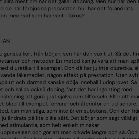
t allra mest om när det gäller dopning. Men hur har den 
ed de här förbjudna preparaten, hur har det förändrats
en med vad som har varit i fokus?
OHAN
u ganska kort från början, sen har den vuxit ut. Så det fi
stanser och metoder. En metod kan ju vara att man spä
med diuretika till exempel. Och då har ju inte diuretika, al
ivande läkemedlet, någon effekt på prestation. Utan syft
 spä ut och därmed kanske dölja innehåll i urinprovet. Så
tet och kallas också doping, fast det har ingenting med
nshöjning att göra, just själva den tillförseln. Eller att ma
et blod till exempel, förvarar och återinför en tid senare.
tod, kan man säga, som inte är en substans. Och den hä
r ju ändrats på lite olika sätt. Det börjar som sagt väldigt
ed stimulantia, som helt enkelt minskar
supplevelsen och gör att man orkade längre och så. Och