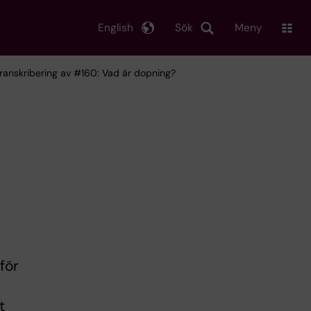
English
Sök
Meny
Transkribering av #160: Vad är dopning?
för
t