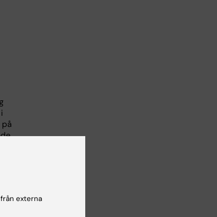
g
i
r på
ade
 från externa
.