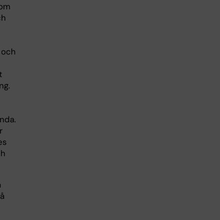
som
ch
n och
t
ng.
nda.
r
es
ch
a
då