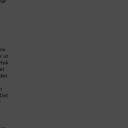
här
nns
r ut
ltså
et
 det
n
 Det
r