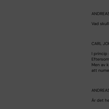
ANDREA
Vad skul
CARL J
I princip
Eftersom
Men av ku
att numer
ANDREA
Är det he