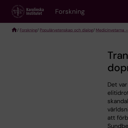
Skip
Forskning
to
main
content
/
Forskning
/
Populärvetenskap och dialog
/
Medicinvetarna –
Breadcrumb
Tran
dop
Det va
elitidr
skandal
världsn
att för
Sundbe