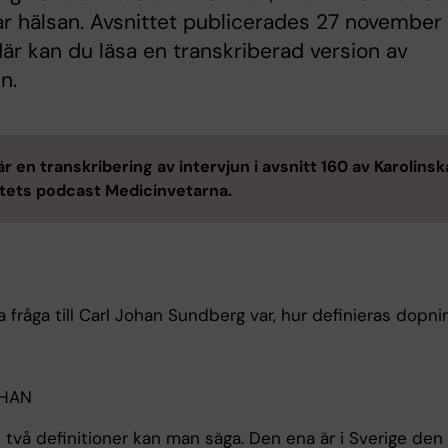
r hälsan. Avsnittet publicerades 27 november
är kan du läsa en transkriberad version av
n.
är en transkribering av intervjun i avsnitt 160 av Karolinsk
utets podcast Medicinvetarna.
a fråga till Carl Johan Sundberg var, hur definieras dopni
OHAN
 två definitioner kan man säga. Den ena är i Sverige den