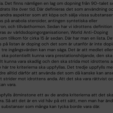
ala. Det finns nämligen en lag om dopning från 90-talet 
drats lite över tid. Där definieras det som användning o
l andra aspekter som att köpa och sälja vissa substanser
s på anabola steroider, antingen syntetiska eller
on, och tillväxthormon. Sedan har vi idrottens definitio
eras av världsdopingorganisationen, World Anti-Doping
om tillkom för cirka 15 år sedan. Där har man en lista. De
 på listan är doping och det som är utanför är inte dopi
 tre ingångsvärden kan man säga. Det är att medlet eller
ska potentiellt kunna vara prestationshöjande, den ska
lt kunna vara skadlig och den ska strida mot idrottens a
 här tre kriterierna ska uppfyllas. Det tredje uppfylls me
ndre alltid därför att använda det som då kanske kan ans
igt strider mot idrottens anda. Att det ska vara rättvist o
an vara.
pfylls åtminstone ett av de andra kriterierna att det sk
ra. Så att det är en vid håv på ett sätt, men man har än
 substanser som många kan tycka borde vara där.