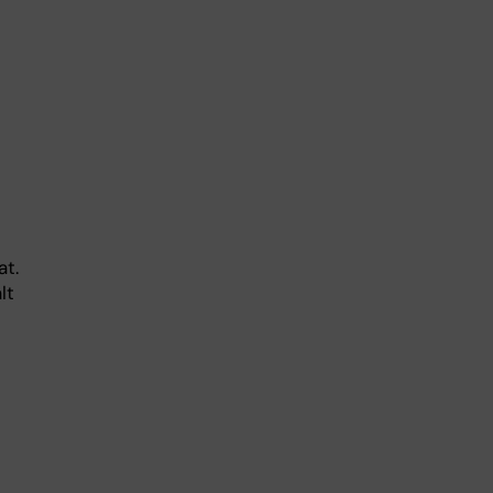
at.
lt