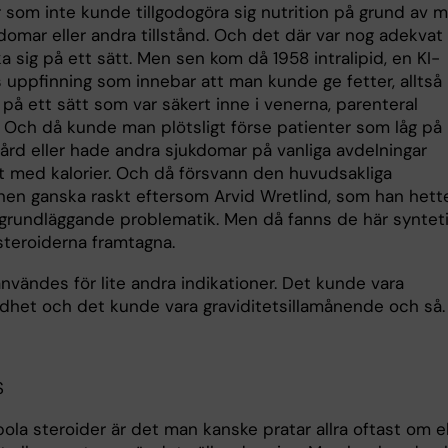
r som inte kunde tillgodogöra sig nutrition på grund av 
domar eller andra tillstånd. Och det där var nog adekvat
 sig på ett sätt. Men sen kom då 1958 intralipid, en KI-
s uppfinning som innebar att man kunde ge fetter, alltså
 på ett sätt som var säkert inne i venerna, parenteral
n. Och då kunde man plötsligt förse patienter som låg på
vård eller hade andra sjukdomar på vanliga avdelningar
igt med kalorier. Och då försvann den huvudsakliga
onen ganska raskt eftersom Arvid Wretlind, som han hette
 grundläggande problematik. Men då fanns de här syntet
steroiderna framtagna.
nvändes för lite andra indikationer. Det kunde vara
het och det kunde vara graviditetsillamånende och så.
S
la steroider är det man kanske pratar allra oftast om el