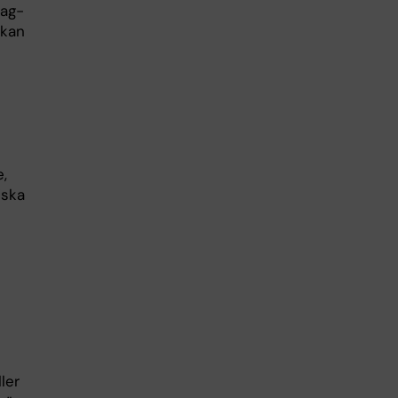
mag-
 kan
,
iska
ler