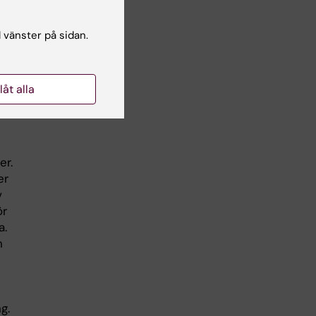
ge,
l vänster på sidan.
kade
var
r
llåt alla
et.
er.
er
v
ör
a.
n
g.