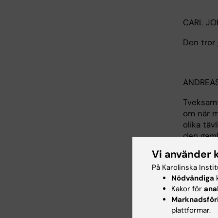
CARL J
Den tror 
ANDREA
Tveksamt 
om när mä
olika täv
den gaml
flugsvam
Vi använder 
På Karolinska Insti
Nödvändiga
k
CARL J
Kakor för
ana
Marknadsför
Då var de
plattformar.