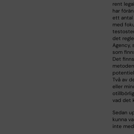
rent leg
har förän
ett anta
med foku
testoster
det regl
Agency, s
som finns
Det finns
metoden 
potentiel
Två av de
eller mi
otillbörl
vad det k
Sedan up
kunna va
inte med