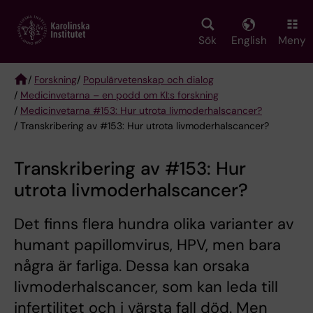
Skip
to
main
Sök
English
Meny
content
/
Forskning
/
Populärvetenskap och dialog
/
Medicinvetarna – en podd om KI:s forskning
Breadcrumb
/
Medicinvetarna #153: Hur utrota livmoderhalscancer?
/ Transkribering av #153: Hur utrota livmoderhalscancer?
Transkribering av #153: Hur
utrota livmoderhalscancer?
Det finns flera hundra olika varianter av
humant papillomvirus, HPV, men bara
några är farliga. Dessa kan orsaka
livmoderhalscancer, som kan leda till
infertilitet och i värsta fall död. Men