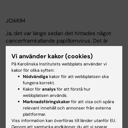
JOAKIM
Ja, det var länge sedan det hittades något
cancerframkallande papillomvirus. Det är
mycket längesen nu. Om jag skulle gissa så
om vi hittar några fler papillomvirus som
Vi använder kakor (cookies)
orsakar cancer eller annan allvarlig sjukdom
På Karolinska Institutets webbplats använder vi
hos människa ja, då skulle det i sådana fall
kakor för olika syften:
Nödvändiga
kakor för att webbplatsen ska
vara någon helt annan sjukdom, inte
fungera korrekt.
livmoderhalscancer. Men det kan man bara
Kakor för
analys
för att förstå hur
spekulera om. Det har vi inte hittat än.
webbplatsen används.
Marknadsföringskakor
för att visa och spåra
relevant innehåll och annonser från externa
plattformar.
CECILIA
Viss information kan överföras till länder utanför EU.
Genom att samtycka godkänner du att vi sparar