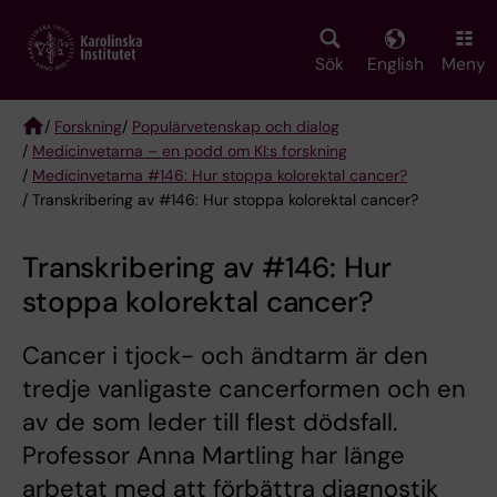
Skip
to
main
Sök
English
Meny
content
/
Forskning
/
Populärvetenskap och dialog
/
Medicinvetarna – en podd om KI:s forskning
Breadcrumb
/
Medicinvetarna #146: Hur stoppa kolorektal cancer?
/ Transkribering av #146: Hur stoppa kolorektal cancer?
Transkribering av #146: Hur
stoppa kolorektal cancer?
Cancer i tjock- och ändtarm är den
tredje vanligaste cancerformen och en
av de som leder till flest dödsfall.
Professor Anna Martling har länge
arbetat med att förbättra diagnostik