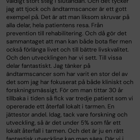
väldigt stort steg i slutändan. Och det tycker
jag att tjock och ändtarmscancer är ett gott
exempel på. Det är att man liksom skruvar på
alla delar, hela patientens resa. Från
prevention till rehabilitering. Och då gör det
sammantaget att man kan både bota fler men
också förlänga livet och till bättre livskvalitet.
Och den utvecklingen har vi sett. Till vissa
delar fantastiskt. Jag tänker på
ändtarmscancer som har varit en stor del av
det som jag har fokuserat på både kliniskt och
forskningsmässigt. För om man tittar 30 år
tillbaka i tiden så fick var tredje patient som vi
opererade ett återfall lokalt i tarmen. En
jättestor andel. Idag, tack vare forskning och
utveckling, så är det under 5% som får ett
lokalt återfall i tarmen. Och det är ju en rätt
fantastisk utveckling kan man säga. Där vi i