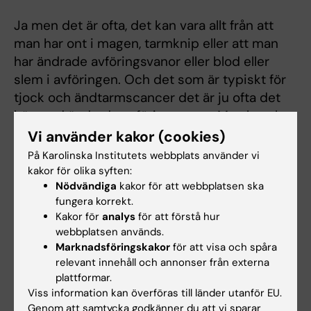
Ja men det är ofta, det kan vara allt från att
man har ont i magen, tarmknip eller att man
har ändrade avföringsvanor eller blod eller
slem i avföringen. Och det som är typiskt för
tjock och ändtarmscancer det är ju ofta det
här med ändrade avföringsvanor. Man kanske
går mer ofta eller mer sällan eller att
Vi använder kakor (cookies)
konsistensen på avföringen är annorlunda.
På Karolinska Institutets webbplats använder vi
Man ser blod i avföringen. Ju närmare
kakor för olika syften:
Nödvändiga
kakor för att webbplatsen ska
ändtarmsöppningen som tumören sitter
fungera korrekt.
desto mer symptom får man. Så de tumörer
Kakor för
analys
för att förstå hur
som sitter närmare ändtarmsöppningen
webbplatsen används.
diagnosticeras ofta kanske tidigare av det
Marknadsföringskakor
för att visa och spåra
skälet att det ger symptom. För det är faktiskt
relevant innehåll och annonser från externa
ett av problemen med den här cancerformen.
plattformar.
Viss information kan överföras till länder utanför EU.
Det är att den ger väldigt lite symptom. Den
Genom att samtycka godkänner du att vi sparar