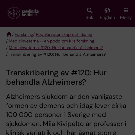
Skip
to
main
Sök
English
Meny
content
/
Forskning
/
Populärvetenskap och dialog
/
Medicinvetarna – en podd om KI:s forskning
Breadcrumb
/
Medicinvetarna #120: Hur behandla Alzheimers?
/ Transkribering av #120: Hur behandla Alzheimers?
Transkribering av #120: Hur
behandla Alzheimers?
Alzheimers sjukdom är den vanligaste
formen av demens och idag lever cirka
100 000 personer i Sverige med
sjukdomen. Miia Kivipelto är professor i
klinisk geriatrik och har ägnat större