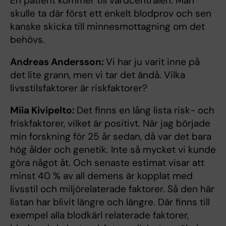
En patient kommer till vårdcentralen. Man
skulle ta där först ett enkelt blodprov och sen
kanske skicka till minnesmottagning om det
behövs.
Andreas Andersson:
Vi har ju varit inne på
det lite grann, men vi tar det ändå. Vilka
livsstilsfaktorer är riskfaktorer?
Miia Kivipelto:
Det finns en lång lista risk- och
friskfaktorer, vilket är positivt. När jag började
min forskning för 25 år sedan, då var det bara
hög ålder och genetik. Inte så mycket vi kunde
göra något åt. Och senaste estimat visar att
minst 40 % av all demens är kopplat med
livsstil och miljörelaterade faktorer. Så den här
listan har blivit längre och längre. Där finns till
exempel alla blodkärl relaterade faktorer,