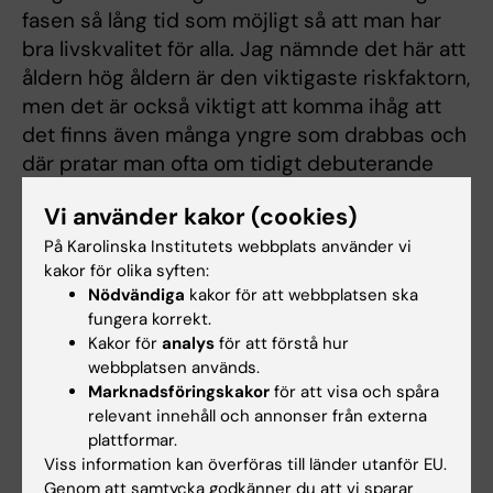
fasen så lång tid som möjligt så att man har
bra livskvalitet för alla. Jag nämnde det här att
åldern hög åldern är den viktigaste riskfaktorn,
men det är också viktigt att komma ihåg att
det finns även många yngre som drabbas och
där pratar man ofta om tidigt debuterande
Alzheimers. Så det finns ungefär 10 000
Vi använder kakor (cookies)
patienter i Sverige som har fått diagnosen när
På Karolinska Institutets webbplats använder vi
de är yngre än 65 år och då har det förstås
kakor för olika syften:
lite andra konsekvenser för patienten men
Nödvändiga
kakor för att webbplatsen ska
även för dem som är nära.
fungera korrekt.
Kakor för
analys
för att förstå hur
Andreas Andersson:
Just det, för det är
webbplatsen används.
människor som är i arbetsför ålder.
Marknadsföringskakor
för att visa och spåra
relevant innehåll och annonser från externa
Miia Kivipelto:
Just där behövs det, tror jag
plattformar.
mycket mer kunskap och stöd.
Viss information kan överföras till länder utanför EU.
Genom att samtycka godkänner du att vi sparar