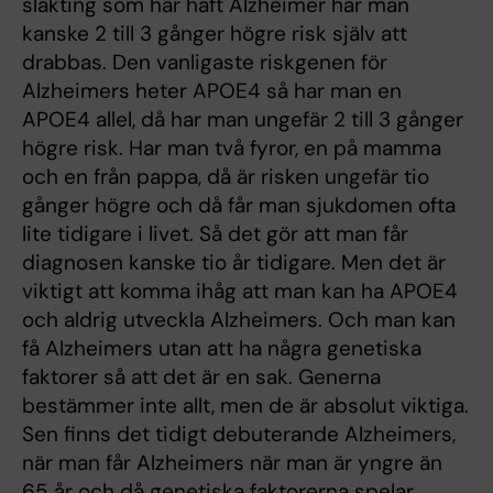
släkting som har haft Alzheimer har man
kanske 2 till 3 gånger högre risk själv att
drabbas. Den vanligaste riskgenen för
Alzheimers heter APOE4 så har man en
APOE4 allel, då har man ungefär 2 till 3 gånger
högre risk. Har man två fyror, en på mamma
och en från pappa, då är risken ungefär tio
gånger högre och då får man sjukdomen ofta
lite tidigare i livet. Så det gör att man får
diagnosen kanske tio år tidigare. Men det är
viktigt att komma ihåg att man kan ha APOE4
och aldrig utveckla Alzheimers. Och man kan
få Alzheimers utan att ha några genetiska
faktorer så att det är en sak. Generna
bestämmer inte allt, men de är absolut viktiga.
Sen finns det tidigt debuterande Alzheimers,
när man får Alzheimers när man är yngre än
65 år och då genetiska faktorerna spelar