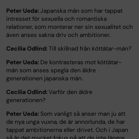
Peter Ueda:
Japanska män som har tappat
intresset för sexuella och romantiska
relationer, som monterar ner sin sexualitet och
även anses sakna driv och ambitioner.
Cecilia Odlind:
Till skillnad från
köttä
tar-mä
n?
Peter Ueda:
De kontrasteras mot köttätar-
män som anses spegla den äldre
generationen japanska män.
Cecilia Odlind:
Varför den äldre
generationen?
Peter Ueda:
Som vanligt så anser man ju att
de nya unga vuxna, de är annorlunda, de har
tappat ambitionerna eller drivet. Och i Japan
så är det mycket fokus på att de inte längre