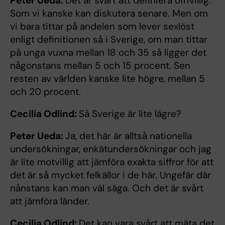
Peter Ueda:
Det är svårt att definiera ofrivillig.
Som vi kanske kan diskutera senare. Men om
vi bara tittar på andelen som lever sexlöst
enligt definitionen så i Sverige, om man tittar
på unga vuxna mellan 18 och 35 så ligger det
någonstans mellan 5 och 15 procent. Sen
resten av världen kanske lite högre, mellan 5
och 20 procent.
Cecilia Odlind:
Så Sverige är lite lägre?
Peter Ueda:
Ja, det här är alltså nationella
undersökningar, enkätundersökningar och jag
är lite motvillig att jämföra exakta siffror för att
det är så mycket felkällor i de här. Ungefär där
nånstans kan man väl säga. Och det är svårt
att jämföra länder.
Cecilia Odlind:
Det kan vara svårt att mäta det