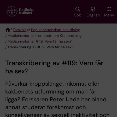
Skip
to
main
Sök
English
Meny
content
/
Forskning
/
Populärvetenskap och dialog
/
Medicinvetarna – en podd om KI:s forskning
Breadcrumb
/
Medicinvetarna: #119: Vem får ha sex?
/ Transkribering av #119: Vem får ha sex?
Transkribering av #119: Vem får
ha sex?
Påverkar kroppslängd, inkomst eller
käkbenets utformning om man får
ligga? Forskaren Peter Ueda har bland
annat studerat förekomst och
konsekvenser av sexuell inaktivitet och