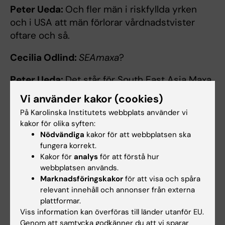
Peter Ueda:
Och fler män i riskfyllda yrken
och i USA att män förlorar vårdnadstvister
oftare och så.
Cecilia Odlind:
SEAmaxa
?
Peter Ueda:
Det står för South East Asia Maxa
och är en Incel-term för att en vit man åker till
Vi använder kakor (cookies)
Sydostasien där han utnyttjar sin vithet och
På Karolinska Institutets webbplats använder vi
sin relativa ekonomiska styrka för att bli mer
kakor för olika syften:
attraktiv på dejtingmarknaden där än vad han
Nödvändiga
kakor för att webbplatsen ska
skulle ha varit på sin hemmamarknad.
fungera korrekt.
Kakor för
analys
för att förstå hur
Cecilia Odlind:
Det är så... ja, vad ska man
webbplatsen används.
Marknadsföringskakor
för att visa och spåra
säga?
relevant innehåll och annonser från externa
plattformar.
Peter Ueda:
Ja, det är ganska rått.
Viss information kan överföras till länder utanför EU.
Genom att samtycka godkänner du att vi sparar
Cecilia Odlind:
Mandibulä
r Determinism?