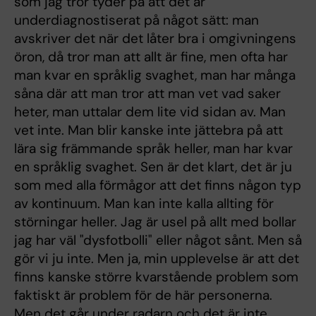
som jag tror tyder på att det är
underdiagnostiserat på något sätt: man
avskriver det när det låter bra i omgivningens
öron, då tror man att allt är fine, men ofta har
man kvar en språklig svaghet, man har många
såna där att man tror att man vet vad saker
heter, man uttalar dem lite vid sidan av. Man
vet inte. Man blir kanske inte jättebra på att
lära sig främmande språk heller, man har kvar
en språklig svaghet. Sen är det klart, det är ju
som med alla förmågor att det finns någon typ
av kontinuum. Man kan inte kalla allting för
störningar heller. Jag är usel på allt med bollar
jag har väl "dysfotbolli" eller något sånt. Men så
gör vi ju inte. Men ja, min upplevelse är att det
finns kanske större kvarstående problem som
faktiskt är problem för de här personerna.
Men det går under radarn och det är inte