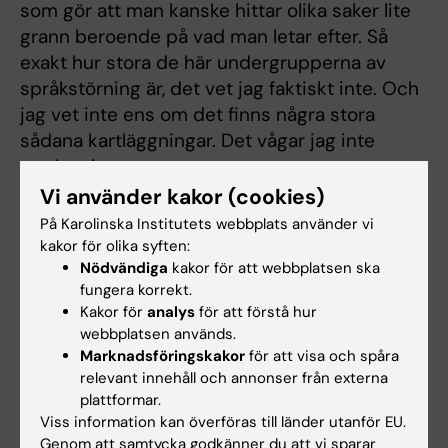
som gör att man kanske hittar olika saker lite
grann beroende på vad man letar efter. Så
exakt hur stora de här undergrupperna av
språkstörning är, det vet jag faktiskt inte. Och
jag vet inte ens om det finns några stora
sådana kartläggningar. Det vågar jag inte
uttala mig om.
Vi använder kakor (cookies)
Andreas Andersson:
Men vilka utmaningar får
På Karolinska Institutets webbplats använder vi
de här barnen då i sin vardag? Hur kan ett
kakor för olika syften:
typiskt fall se ut?
Nödvändiga
kakor för att webbplatsen ska
fungera korrekt.
Christina Samuelsson:
Det är ju lite mera av
Kakor för
analys
för att förstå hur
det som intresserar mig, för det är lite grann
webbplatsen används.
Marknadsföringskakor
för att visa och spåra
det som är den gemensamma nämnaren för
relevant innehåll och annonser från externa
det jag intresserar mig för forskningsmässigt.
plattformar.
Vilka konsekvenser får de här? Vi hittar olika
Viss information kan överföras till länder utanför EU.
typer av sådana här kommunikativa
Genom att samtycka godkänner du att vi sparar