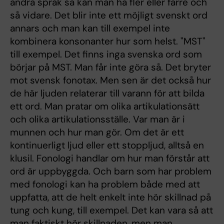
andra språk så kan man ha fler eller färre och
så vidare. Det blir inte ett möjligt svenskt ord
annars och man kan till exempel inte
kombinera konsonanter hur som helst. "MST"
till exempel. Det finns inga svenska ord som
börjar på MST. Man får inte göra så. Det bryter
mot svensk fonotax. Men sen är det också hur
de här ljuden relaterar till varann för att bilda
ett ord. Man pratar om olika artikulationsätt
och olika artikulationsställe. Var man är i
munnen och hur man gör. Om det är ett
kontinuerligt ljud eller ett stoppljud, alltså en
klusil. Fonologi handlar om hur man förstår att
ord är uppbyggda. Och barn som har problem
med fonologi kan ha problem både med att
uppfatta, att de helt enkelt inte hör skillnad på
tung och kung, till exempel. Det kan vara så att
man faktiskt hör skillnaden, men man