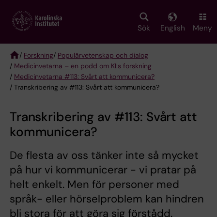
Skip
to
main
Sök
English
Meny
content
/
Forskning
/
Populärvetenskap och dialog
/
Medicinvetarna – en podd om KI:s forskning
Breadcrumb
/
Medicinvetarna #113: Svårt att kommunicera?
/ Transkribering av #113: Svårt att kommunicera?
Transkribering av #113: Svårt att
kommunicera?
De flesta av oss tänker inte så mycket
på hur vi kommunicerar - vi pratar på
helt enkelt. Men för personer med
språk- eller hörselproblem kan hindren
bli stora för att göra sig förstådd.