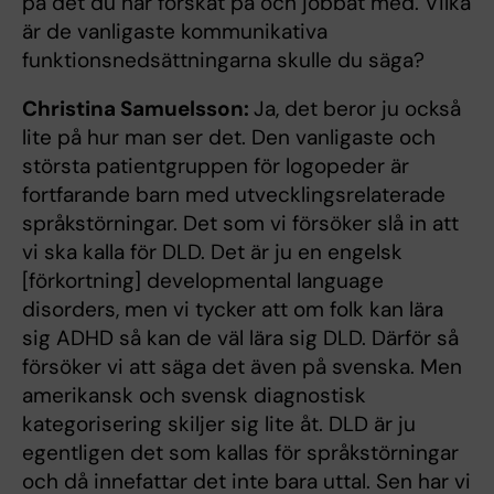
på det du har forskat på och jobbat med. Vilka
är de vanligaste kommunikativa
funktionsnedsättningarna skulle du säga?
Christina Samuelsson:
Ja, det beror ju också
lite på hur man ser det. Den vanligaste och
största patientgruppen för logopeder är
fortfarande barn med utvecklingsrelaterade
språkstörningar. Det som vi försöker slå in att
vi ska kalla för DLD. Det är ju en engelsk
[förkortning] developmental language
disorders, men vi tycker att om folk kan lära
sig ADHD så kan de väl lära sig DLD. Därför så
försöker vi att säga det även på svenska. Men
amerikansk och svensk diagnostisk
kategorisering skiljer sig lite åt. DLD är ju
egentligen det som kallas för språkstörningar
och då innefattar det inte bara uttal. Sen har vi