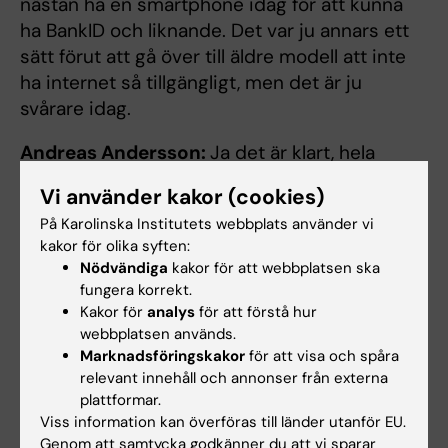
nästan ha en smartphone idag för att kunna
ha BankID och liknande. Det var ju annars ett
sätt förut att gå över till äldre modell att inte
ha internet så tillgängligt, men det är ju
svårare idag.
Andreas Andersson:
Ja det är klart, hela
porrvärlden är ett knapptryck bort för nästan
Vi använder kakor (cookies)
alla. Det måste vara jättesvårt om man har
På Karolinska Institutets webbplats använder vi
problem med hur mycket man ägnar sig åt
kakor för olika syften:
sånt. Men går du med på att porrberoende är
Nödvändiga
kakor för att webbplatsen ska
en realitet för de här individerna?
fungera korrekt.
Kakor för
analys
för att förstå hur
Josephine Savard:
De personer som kommer,
webbplatsen används.
de kan ofta uppleva det så och säger så att
Marknadsföringskakor
för att visa och spåra
man är beroende av porren. Men då brukar jag
relevant innehåll och annonser från externa
plattformar.
säga att som vi vet idag så vet vi inte om det
Viss information kan överföras till länder utanför EU.
här är samma mekanismer som i ett rejält
Genom att samtycka godkänner du att vi sparar