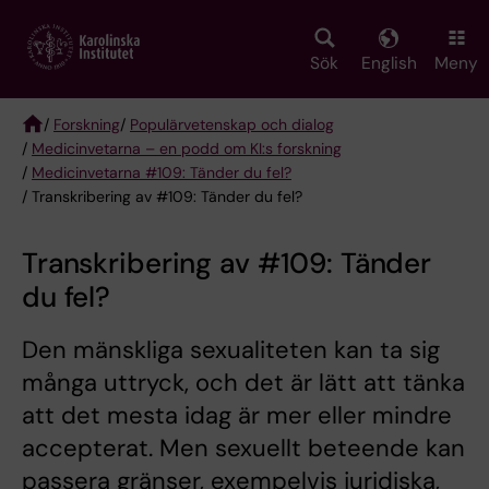
Skip
to
main
Sök
English
Meny
content
/
Forskning
/
Populärvetenskap och dialog
/
Medicinvetarna – en podd om KI:s forskning
Breadcrumb
/
Medicinvetarna #109: Tänder du fel?
/ Transkribering av #109: Tänder du fel?
Transkribering av #109: Tänder
du fel?
Den mänskliga sexualiteten kan ta sig
många uttryck, och det är lätt att tänka
att det mesta idag är mer eller mindre
accepterat. Men sexuellt beteende kan
passera gränser, exempelvis juridiska,