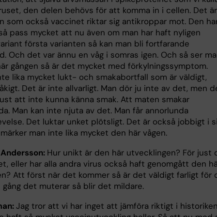
ruset, den delen behövs för att komma in i cellen. Det är
n som också vaccinet riktar sig antikroppar mot. Den ha
så pass mycket att nu även om man har haft nyligen
riant första varianten så kan man bli fortfarande
ad. Och det var ännu en våg i somras igen. Och så ser m
här gången så är det mycket med förkylningssymptom.
te lika mycket lukt- och smakabortfall som är väldigt,
råkigt. Det är inte allvarligt. Man dör ju inte av det, men d
rlust att inte kunna känna smak. Att maten smakar
da. Man kan inte njuta av det. Man får annorlunda
velse. Det luktar unket plötsligt. Det är också jobbigt i si
märker man inte lika mycket den här vågen.
 Andersson:
Hur unikt är den här utvecklingen? För just 
et, eller har alla andra virus också haft genomgått den h
? Att först när det kommer så är det väldigt farligt för 
 gång det muterar så blir det mildare.
man:
Jag tror att vi har inget att jämföra riktigt i historiken