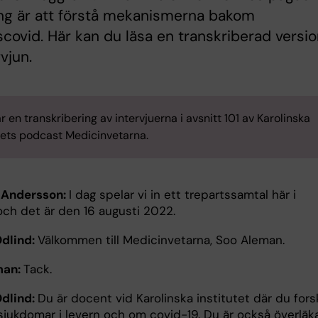
ng är att förstå mekanismerna bakom
scovid. Här kan du läsa en transkriberad versi
vjun.
r en transkribering av intervjuerna i avsnitt 101 av Karolinska
utets podcast Medicinvetarna.
 Andersson:
I dag spelar vi in ett trepartssamtal här i
och det är den 16 augusti 2022.
Odlind:
Välkommen till Medicinvetarna, Soo Aleman.
man:
Tack.
Odlind:
Du är docent vid Karolinska institutet där du fors
sjukdomar i levern och om covid-19. Du är också överläk