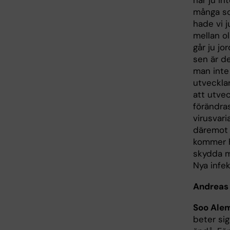
har ju in
många so
hade vi j
mellan ol
går ju jo
sen är de
man inte 
utvecklar
att utve
förändra
virusvari
däremot 
kommer h
skydda m
Nya infek
Andreas
Soo Ale
beter sig