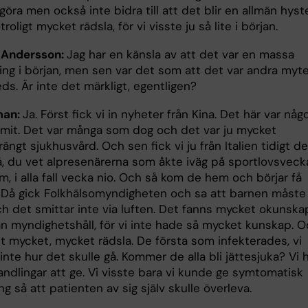
öra men också inte bidra till att det blir en allmän hyste
troligt mycket rädsla, för vi visste ju så lite i början.
 Andersson:
Jag har en känsla av att det var en massa
ing i början, men sen var det som att det var andra myte
s. Är inte det märkligt, egentligen?
man:
Ja. Först fick vi in nyheter från Kina. Det här var någ
it. Det var många som dog och det var ju mycket
ängt sjukhusvård. Och sen fick vi ju från Italien tidigt de
å, du vet alpresenärerna som åkte iväg på sportlovsvecka
, i alla fall vecka nio. Och så kom de hem och börjar få
Då gick Folkhälsomyndigheten och sa att barnen måste 
ch det smittar inte via luften. Det fanns mycket okunska
ån myndighetshåll, för vi inte hade så mycket kunskap. 
t mycket, mycket rädsla. De första som infekterades, vi
 inte hur det skulle gå. Kommer de alla bli jättesjuka? Vi
andlingar att ge. Vi visste bara vi kunde ge symtomatisk
g så att patienten av sig själv skulle överleva.