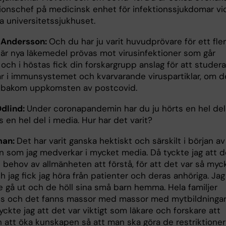
ionschef på medicinsk enhet för infektionssjukdomar vi
a universitetssjukhuset.
 Andersson:
Och du har ju varit huvudprövare för ett fler
där nya läkemedel prövas mot virusinfektioner som går
och i höstas fick din forskargrupp anslag för att studer
ar i immunsystemet och kvarvarande viruspartiklar, om d
a bakom uppkomsten av postcovid.
Odlind:
Under coronapandemin har du ju hörts en hel del
 en hel del i media. Hur har det varit?
man:
Det har varit ganska hektiskt och särskilt i början av
 som jag medverkar i mycket media. Då tyckte jag att d
 behov av allmänheten att förstå, för att det var så myc
h jag fick jag höra från patienter och deras anhöriga. Jag
e gå ut och de höll sina små barn hemma. Hela familjer
es och det fanns massor med massor med mytbildningar
ckte jag att det var viktigt som läkare och forskare att
h att öka kunskapen så att man ska göra de restriktioner