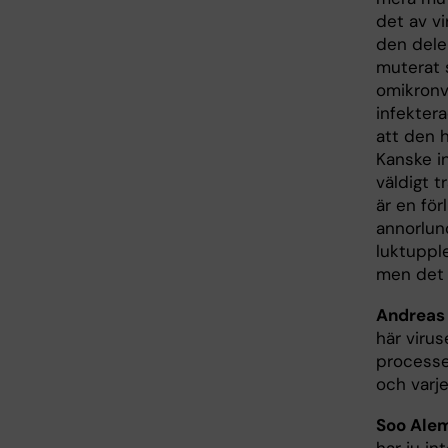
det av vi
den dele
muterat 
omikronva
infekter
att den 
Kanske in
väldigt t
är en fö
annorlun
luktupple
men det 
Andreas
här virus
processen
och varje
Soo Ale