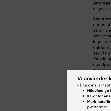
Andreas
säga att
Soo Ale
sedan att
särskilt 
det är m
lugna ned
caféer o
ser vi nu
förkylni
covidposi
månader 
mycket s
Vi använder 
variante
På Karolinska Insti
subvaria
Nödvändiga
k
inom sam
Kakor för
ana
det och d
Marknadsför
väldigt 
plattformar.
ursprungl