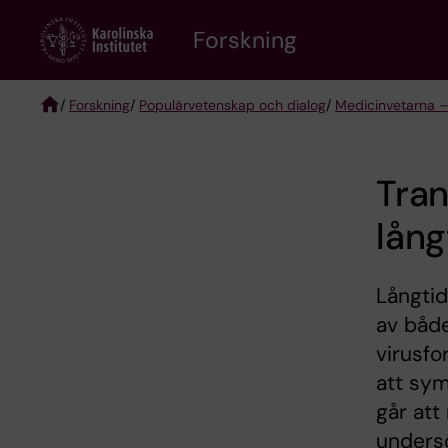
Skip
Forskning
to
main
content
/
Forskning
/
Populärvetenskap och dialog
/
Medicinvetarna –
Breadcrumb
Tran
lång
Långtid
av båd
virusfo
att sym
går att
unders