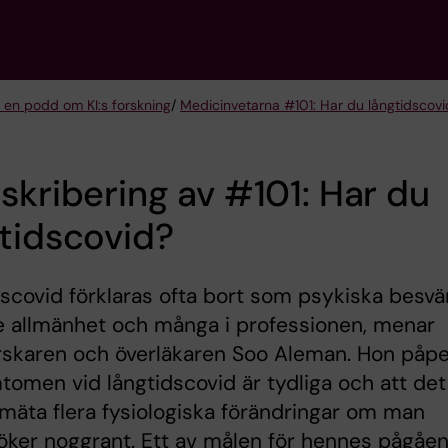
 en podd om KI:s forskning
/
Medicinvetarna #101: Har du långtidscovi
skribering av #101: Har du
tidscovid?
scovid förklaras ofta bort som psykiska besvä
e allmänhet och många i professionen, menar
rskaren och överläkaren Soo Aleman. Hon påp
tomen vid långtidscovid är tydliga och att det
 mäta flera fysiologiska förändringar om man
öker noggrant. Ett av målen för hennes pågåe