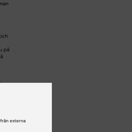
 man
 och
nu på
så
å
man
gen
 från externa