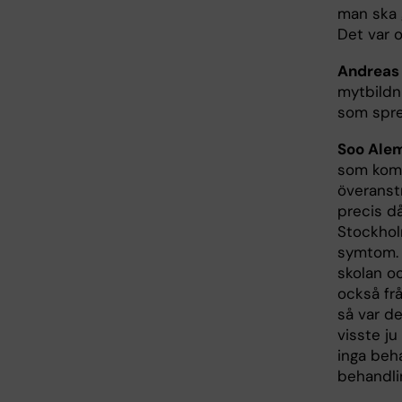
man ska g
Det var o
Andreas
mytbildn
som spred
Soo Ale
som komm
överanstr
precis d
Stockholm
symtom. 
skolan o
också fr
så var de
visste ju
inga beh
behandlin