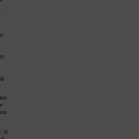
r
an
et
g,
det
är
oss
. Vi