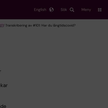
English
Sök
Meny
d?
/ Transkribering av #101: Har du långtidscovid?
r
ekar
nde