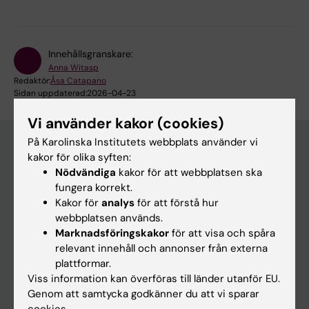
Innehållsgranskare:
Anna Witasp
Redaktör:
Åsa Catapano
Sidan uppdaterad:
2026-04-23
Vi använder kakor (cookies)
På Karolinska Institutets webbplats använder vi
kakor för olika syften:
Nödvändiga
kakor för att webbplatsen ska
Huvudmeny
fungera korrekt.
Utbildning
Kakor för
analys
för att förstå hur
webbplatsen används.
Forskarutbildning
Marknadsföringskakor
för att visa och spåra
Forskning
relevant innehåll och annonser från externa
plattformar.
Om KI
Viss information kan överföras till länder utanför EU.
Genom att samtycka godkänner du att vi sparar
cookies.