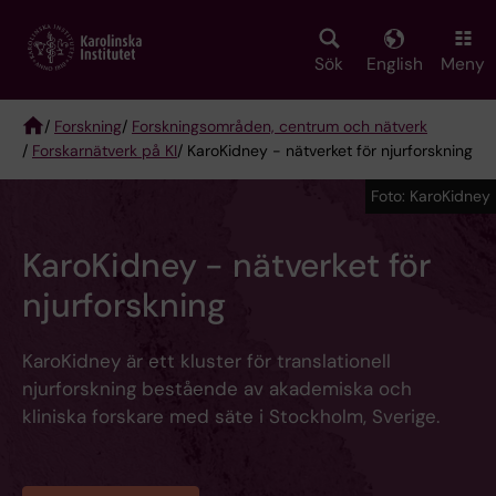
Skip
to
main
Sök
English
Meny
content
/
Forskning
/
Forskningsområden, centrum och nätverk
/
Forskarnätverk på KI
/ KaroKidney - nätverket för njurforskning
Breadcrumb
Foto: KaroKidney
KaroKidney - nätverket för
njurforskning
KaroKidney är ett kluster för translationell
njurforskning bestående av akademiska och
kliniska forskare med säte i Stockholm, Sverige.