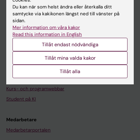
På gång
Du kan när som helst ändra eller återkalla ditt
Nyheter
samtycke via kakikonen längst ned till vänster på
sidan.
Kalender
Mer information om våra kakor
Read this information in English
Student
Tillåt endast nödvändiga
Ladok
Tillåt mina valda kakor
Canvas
Schema
Tillåt alla
Studentmejlen
Kurs- och programwebbar
Student på KI
Medarbetare
Medarbetarportalen