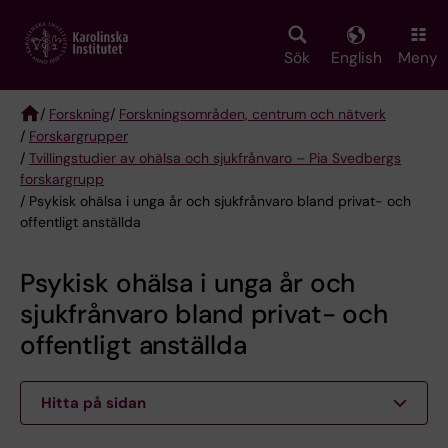
Skip
to
main
Sök
English
Meny
content
/
Forskning
/
Forskningsområden, centrum och nätverk
/
Forskargrupper
Breadcrumb
/
Tvillingstudier av ohälsa och sjukfrånvaro – Pia Svedbergs
forskargrupp
/ Psykisk ohälsa i unga år och sjukfrånvaro bland privat- och
offentligt anställda
Psykisk ohälsa i unga år och
sjukfrånvaro bland privat- och
offentligt anställda
Hitta på sidan