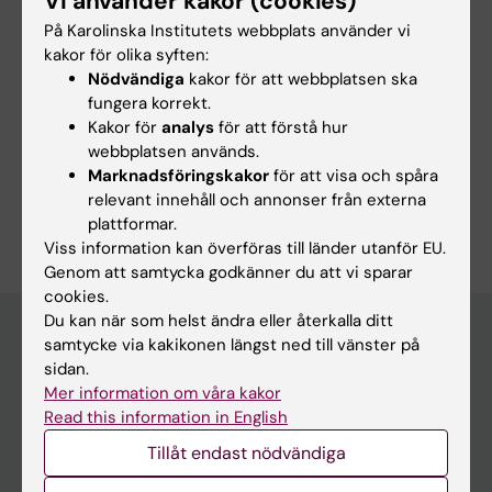
Vi använder kakor (cookies)
Pia Svedberg
På Karolinska Institutets webbplats använder vi
Redaktör:
Annika Evolahti
kakor för olika syften:
Sidan uppdaterad:
2026-02-23
Nödvändiga
kakor för att webbplatsen ska
fungera korrekt.
Kakor för
analys
för att förstå hur
Dela
webbplatsen används.
Marknadsföringskakor
för att visa och spåra
relevant innehåll och annonser från externa
plattformar.
Viss information kan överföras till länder utanför EU.
Genom att samtycka godkänner du att vi sparar
cookies.
Du kan när som helst ändra eller återkalla ditt
samtycke via kakikonen längst ned till vänster på
sidan.
Huvudmeny
Mer information om våra kakor
Utbildning
Read this information in English
Forskarutbildning
Tillåt endast nödvändiga
Forskning