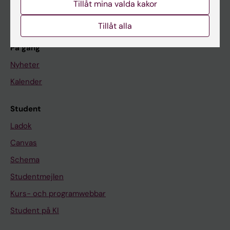
Tillåt mina valda kakor
Om KI
Tillåt alla
På gång
Nyheter
Kalender
Student
Ladok
Canvas
Schema
Studentmejlen
Kurs- och programwebbar
Student på KI