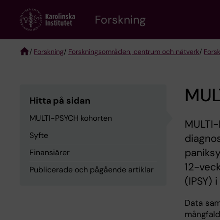
Skip
Forskning
to
main
content
/
Forskning
/
Forskningsområden, centrum och nätverk
/
Fors
Breadcrumb
MUL
Hitta på sidan
MULTI-PSYCH kohorten
MULTI-
Syfte
diagnos
paniks
Finansiärer
12-veck
Publicerade och pågående artiklar
(IPSY) 
Data sam
mångfald 