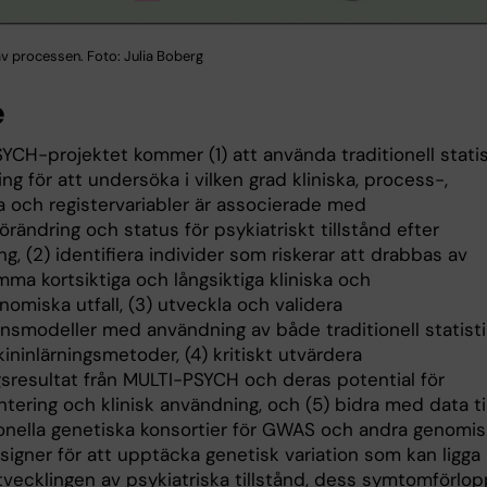
 av processen. Foto: Julia Boberg
e
YCH-projektet kommer (1) att använda traditionell statis
ng för att undersöka i vilken grad kliniska, process-,
a och registervariabler är associerade med
ändring och status för psykiatriskt tillstånd efter
g, (2) identifiera individer som riskerar att drabbas av
ma kortsiktiga och långsiktiga kliniska och
omiska utfall, (3) utveckla och validera
onsmodeller med användning av både traditionell statisti
ninlärningsmetoder, (4) kritiskt utvärdera
gsresultat från MULTI-PSYCH och deras potential för
ering och klinisk användning, och (5) bidra med data til
ionella genetiska konsortier för GWAS och andra genomi
signer för att upptäcka genetisk variation som kan ligga
vecklingen av psykiatriska tillstånd, dess symtomförlop