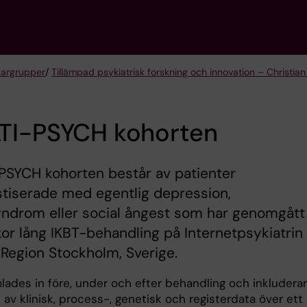
kargrupper
/
Tillämpad psykiatrisk forskning och innovation – Christia
TI-PSYCH kohorten
PSYCH kohorten består av patienter
tiserade med egentlig depression,
yndrom eller social ångest som har genomgått
or lång IKBT-behandling på Internetpsykiatrin
i Region Stockholm, Sverige.
lades in före, under och efter behandling och inkludera
av klinisk, process-, genetisk och registerdata över ett