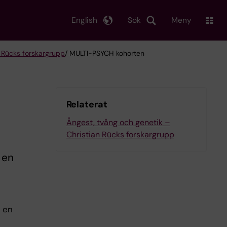
English
Sök
Meny
n Rücks forskargrupp
/ MULTI-PSYCH kohorten
Relaterat
Ångest, tvång och genetik –
Christian Rücks forskargrupp
 en
r en