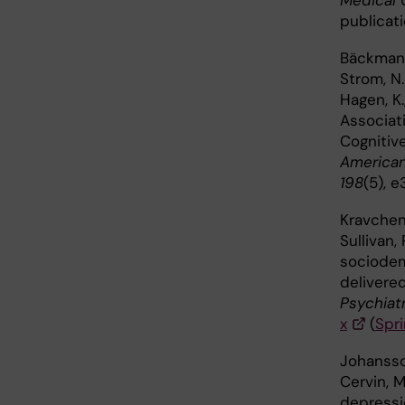
Medical 
publicat
Bäckman, 
Strom, N. 
Hagen, K.
Associat
Cognitiv
American
198
(5), 
Kravchenk
Sullivan, 
sociodem
delivere
Psychiatr
x
(
Spri
Johansson,
Cervin, M
depressi