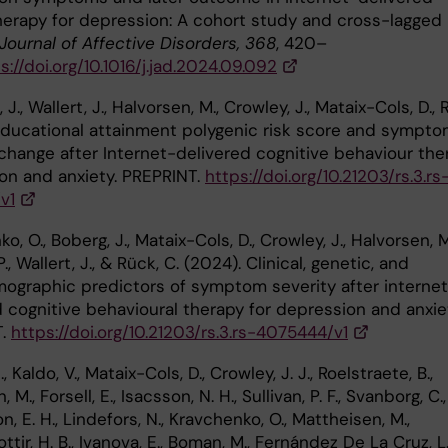
erapy for depression: A cohort study and cross-lagged
Journal of Affective Disorders, 368
, 420–
s://doi.org/10.1016/j.jad.2024.09.092
J., Wallert, J., Halvorsen, M., Crowley, J., Mataix-Cols, D., 
Educational attainment polygenic risk score and sympt
 change after Internet-delivered cognitive behaviour the
on and anxiety. PREPRINT.
https://doi.org/10.21203/rs.3.rs
v1
o, O., Boberg, J., Mataix-Cols, D., Crowley, J., Halvorsen, M
P., Wallert, J., & Rück, C. (2024). Clinical, genetic, and
ographic predictors of symptom severity after interne
d cognitive behavioural therapy for depression and anxie
T.
https://doi.org/10.21203/rs.3.rs-4075444/v1
, Kaldo, V., Mataix-Cols, D., Crowley, J. J., Roelstraete, B.,
 M., Forsell, E., Isacsson, N. H., Sullivan, P. F., Svanborg, C.,
, E. H., Lindefors, N., Kravchenko, O., Mattheisen, M.,
ttir, H. B., Ivanova, E., Boman, M., Fernández De La Cruz, L.