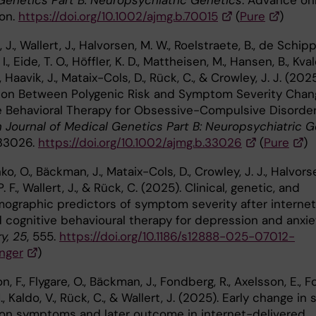
Genetics Part B: Neuropsychiatric Genetics
. Advance on
ion.
https://doi.org/10.1002/ajmg.b.70015
(
Pure
)
J., Wallert, J., Halvorsen, M. W., Roelstraete, B., de Schippe
I., Eide, T. O., Höffler, K. D., Mattheisen, M., Hansen, B., Kval
, Haavik, J., Mataix-Cols, D., Rück, C., & Crowley, J. J. (2025
ion Between Polygenic Risk and Symptom Severity Chan
e Behavioral Therapy for Obsessive-Compulsive Disorder
 Journal of Medical Genetics Part B: Neuropsychiatric G
e33026.
https://doi.org/10.1002/ajmg.b.33026
(
Pure
)
o, O., Bäckman, J., Mataix-Cols, D., Crowley, J. J., Halvorse
P. F., Wallert, J., & Rück, C. (2025). Clinical, genetic, and
ographic predictors of symptom severity after interne
d cognitive behavioural therapy for depression and anxie
y, 25
, 555.
https://doi.org/10.1186/s12888-025-07012-
nger
)
 F., Flygare, O., Bäckman, J., Fondberg, R., Axelsson, E., For
., Kaldo, V., Rück, C., & Wallert, J. (2025). Early change in 
on symptoms and later outcome in internet-delivered