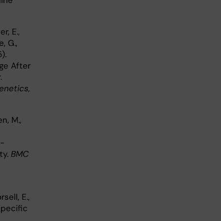
line
r, E.,
e, G.,
).
ge After
.
enetics,
n, M.,
t-
ty.
BMC
sell, E.,
specific