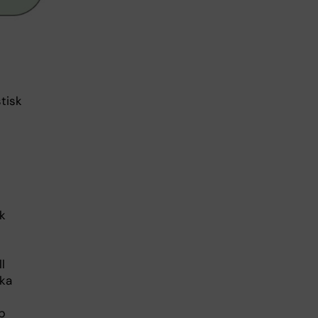
tisk
k
l
ska
p