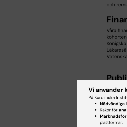
och remi
Fina
Våra fin
kohorten
Königska
Läkaresä
Vetensk
Publ
Kravchenk
Vi använder 
Halkola, 
På Karolinska Insti
Improvem
Nödvändiga
k
Depressi
Kakor för
ana
Model De
Marknadsför
https://d
plattformar.