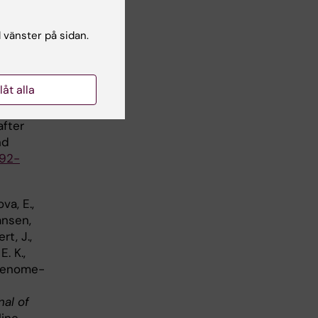
l vänster på sidan.
e
llåt alla
, &
after
nd
192-
va, E.,
Hansen,
rt, J.,
E. K.,
. Genome-
al of