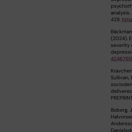
psychoth
analysis.
428.
http
Bäckman, 
(2024). 
severity
depressi
4246791/
Kravchenk
Sullivan, 
sociodem
delivere
PREPRIN
Boberg, J.
Halvorsen,
Andersson
Danielsdo