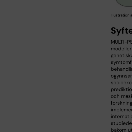
Illustration
Syft
MULTI-PS
modelleri
genetisk
symtomför
behandlin
ogynnsam
socioekon
predikti
och maski
forsknin
implement
internat
studiede
bakom ut