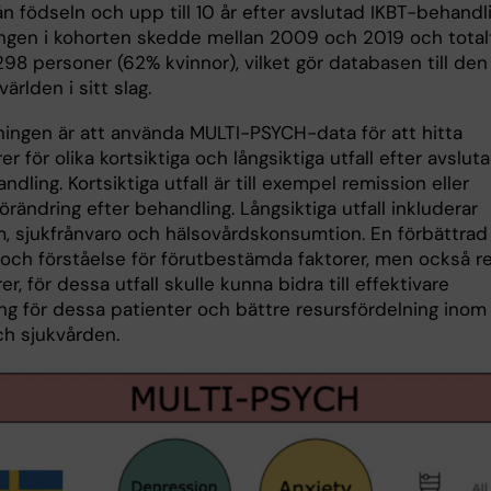
n födseln och upp till 10 år efter avslutad IKBT-behandli
ingen i kohorten skedde mellan 2009 och 2019 och total
98 personer (62% kvinnor), vilket gör databasen till den
världen i sitt slag.
ingen är att använda MULTI-PSYCH-data för att hitta
er för olika kortsiktiga och långsiktiga utfall efter avslut
dling. Kortsiktiga utfall är till exempel remission eller
ändring efter behandling. Långsiktiga utfall inkluderar
m, sjukfrånvaro och hälsovårdskonsumtion. En förbättrad
och förståelse för förutbestämda faktorer, men också r
er, för dessa utfall skulle kunna bidra till effektivare
ng för dessa patienter och bättre resursfördelning inom
ch sjukvården.