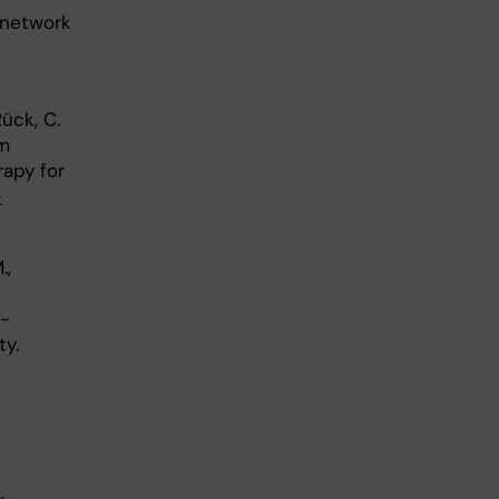
 network
Rück, C.
om
rapy for
-
.,
t-
ty.
,