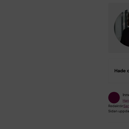
Hade d
Inn
Han
Redaktör:
Sa
Sidan uppda