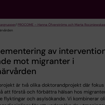
kargrupper
/
PROCOME – Hanna Öfverströms och Marta Roczniewskas
märvården
ementering av interventio
ade mot migranter i
märvården
rojekt är två olika doktorandprojekt där fokus
på att förstå och förbättra hälsan hos migranter
ve flyktingar och asylsökande. Vi kombinerar ol