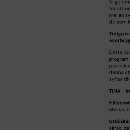
Vi genomf
för att 
mellan t
de som k
Tidiga in
överbryg
Detta do
program
psykisk o
denna st
syftar ti
TINA - I
Hälsokom
ohälsa ho
Utbildn
särskild