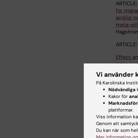
ARTICLE:
for migr
and/or n
meta-et
Hagstrom
ARTICLE:
Effect a
interven
health s
Vi använder 
Stockhol
På Karolinska Insti
V; Assel
Nödvändiga
k
A-C
Kakor för
ana
Marknadsför
ARTICLE:
plattformar.
Viss information kan
What val
Genom att samtycka
examinat
Du kan när som hels
Mer information om
Delilovi 