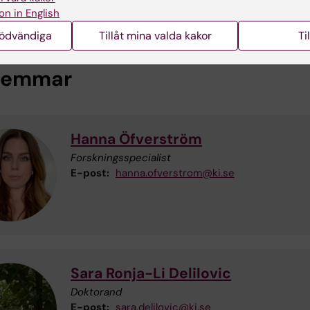
on in English
nödvändiga
Tillåt mina valda kakor
Ti
lemmar
Hanna Öfverström
Forskningsspecialist
E-post:
hanna.ofverstrom@ki.se
Sara Ronja-Li Delilovic
Doktorand
E-post:
sara.delilovic@ki.se