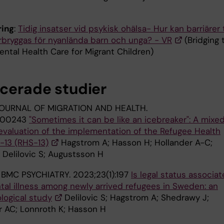
ring
:
Tidig insatser vid psykisk ohälsa- Hur kan barriärer t
rbryggas för nyanlända barn och unga? - VR
(Bridging 
ental Health Care for Migrant Children)
icerade studier
 JOURNAL OF MIGRATION AND HEALTH.
:100243
"Sometimes it can be like an icebreaker": A mixe
valuation of the implementation of the Refugee Health
-13 (RHS-13)
Hagstrom A; Hasson H; Hollander A-C;
 Delilovic S; Augustsson H
 BMC PSYCHIATRY. 2023;23(1):197
Is legal status associa
tal illness among newly arrived refugees in Sweden: an
logical study
Delilovic S; Hagstrom A; Shedrawy J;
r AC; Lonnroth K; Hasson H