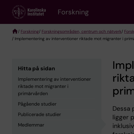
Skip
Forskning
to
main
content
/
Forskning
/
Forskningsområden, centrum och nätverk
/
Fors
/ Implementering av interventioner riktade mot migranter i pri
Breadcrumb
Impl
Hitta på sidan
rikt
Implementering av interventioner
riktade mot migranter i
pri
primärvården
Pågående studier
Dessa p
Publicerade studier
ligger 
Medlemmar
inklusi