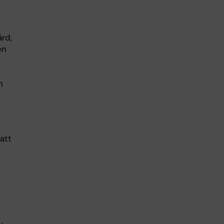
r
ård,
en
h
att