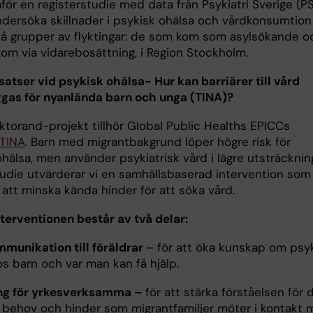
ör en registerstudie med data från Psykiatri Sverige (PS
undersöka skillnader i psykisk ohälsa och vårdkonsumtion
vå grupper av flyktingar: de som kom som asylsökande o
om via vidarebosättning, i Region Stockholm.
satser vid psykisk ohälsa- Hur kan barriärer till vård
gas för nyanlända barn och unga (TINA)?
ktorand-projekt tillhör Global Public Healths EPICCs
TINA
. Barn med migrantbakgrund löper högre risk för
hälsa, men använder psykiatrisk vård i lägre utsträckning
udie utvärderar vi en samhällsbaserad intervention som
ll att minska kända hinder för att söka vård.
nterventionen består av två delar:
munikation till föräldrar
– för att öka kunskap om psy
s barn och var man kan få hjälp.
ing för yrkesverksamma –
för att stärka förståelsen för 
a behov och hinder som migrantfamiljer möter i kontakt