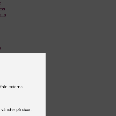
e
ems
: a
h
ace
er
 från externa
l vänster på sidan.