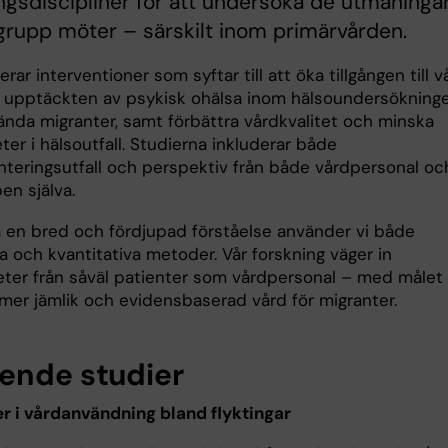
ngsdiscipliner för att undersöka de utmaninga
rupp möter – särskilt inom primärvården.
erar interventioner som syftar till att öka tillgången till v
a upptäckten av psykisk ohälsa inom hälsoundersökning
lända migranter, samt förbättra vårdkvalitet och minska
ter i hälsoutfall. Studierna inkluderar både
teringsutfall och perspektiv från både vårdpersonal oc
en själva.
få en bred och fördjupad förståelse använder vi både
va och kvantitativa metoder. Vår forskning väger in
eter från såväl patienter som vårdpersonal – med målet 
l mer jämlik och evidensbaserad vård för migranter.
ende studier
er i vårdanvändning bland flyktingar