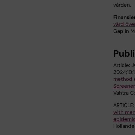
vården.
Finansie
vård öve
Gap in M
Publ
Article:
2024;10
method e
Screener
Vahtra C;
ARTICLE:
with men
epidemio
Hollande