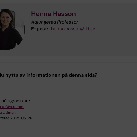
Henna Hasson
Adjungerad Professor
E-post:
henna.hasson@ki.se
u nytta av informationen på denna sida?
ehållsgranskare:
na Öfverström
ra Lidman
terad:
2025-06-26