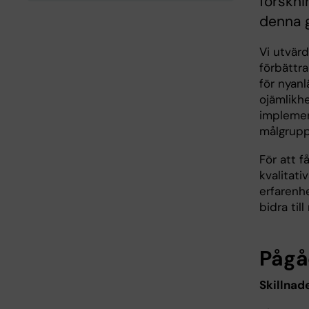
forskni
denna g
Vi utvärd
förbättr
för nyan
ojämlikhe
implemen
målgrupp
För att 
kvalitati
erfarenh
bidra til
Pågå
Skillnad