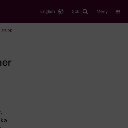
English
Sök
Meny
 grupp
ner
,
ika